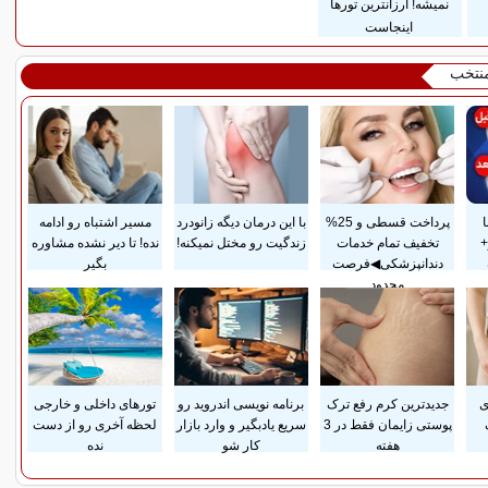
نمیشه! ارزانترین تورها
اینجاست
منتخب
پرداخت قسطی و 25%
با این درمان دیگه زانودرد
مسیر اشتباه رو ادامه
+
تخفیف تمام خدمات
زندگیت رو مختل نمیکنه!
نده! تا دیر نشده مشاوره
دندانپزشکی◀فرصت
بگیر
محدود
ی
جدیدترین کرم رفع ترک
برنامه نویسی اندروید رو
تورهای داخلی و خارجی
پوستی زایمان فقط در 3
سریع یادبگیر و وارد بازار
لحظه آخری رو از دست
هفته
کار شو
نده