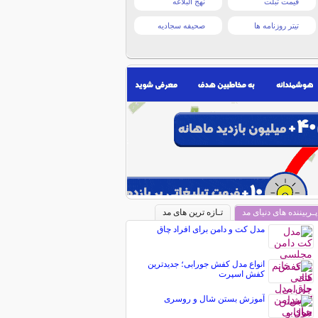
قیمت تبلت
نهج البلاغه
تیتر روزنامه ها
صحیفه سجادیه
پـربیننده های دنیای مد
تـازه ترین های مد
مدل کت و دامن برای افراد چاق
انواع مدل کفش جورابی؛ جدیدترین
کفش اسپرت
آموزش بستن شال و روسری