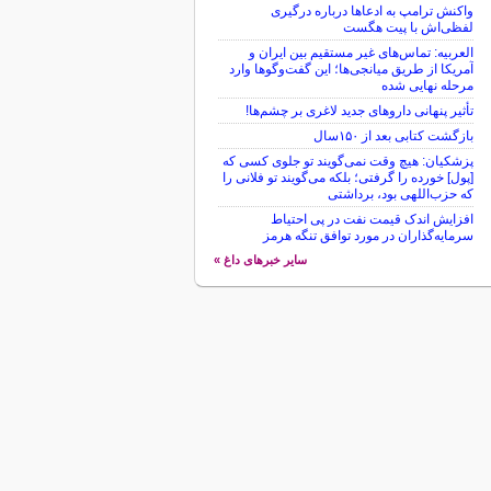
واکنش ترامپ به ادعاها درباره درگیری
لفظی‌اش با پیت هگست
العربیه: تماس‌های غیر مستقیم بین ایران و
آمریکا از طریق میانجی‌ها؛ این گفت‌و‌گو‌ها وارد
مرحله نهایی شده
تأثیر پنهانی داروهای جدید لاغری بر چشم‌ها!
بازگشت کتابی بعد از ۱۵۰سال
پزشکیان: هیچ وقت نمی‌گویند تو جلوی کسی که
[پول] خورده را گرفتی؛ بلکه می‌گویند تو فلانی را
که حزب‌اللهی بود، برداشتی
افزایش اندک قیمت نفت در پی احتیاط
سرمایه‌گذاران در مورد توافق تنگه هرمز
سایر خبرهای داغ »