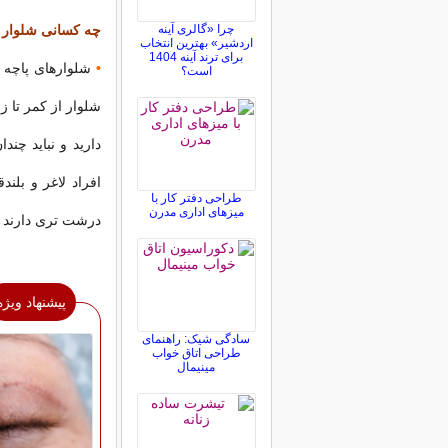
چرا «گالری آینه
چه کسانی شلوار پ
اردشیر» بهترین انتخاب
برای ترند آینه 1404
•
شلوارهای پاچه گ
است؟
شلوار از کمر تا ز
دارید و نباید چن
افراد لاغر و بلند
طراحی دفتر کار با
میزهای اداری مدرن
درشت تری دارند به
پیشنهاد ویژه
سادگی شیک: راهنمای
طراحی اتاق خواب
مینیمال