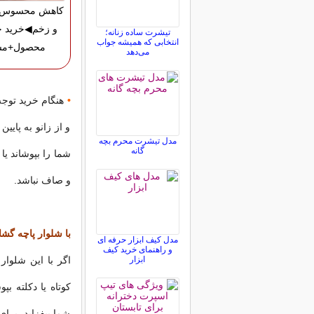
کاهش محسوس ج
و زخم◀خرید ج
تیشرت ساده زنانه؛
انتخابی که همیشه جواب
محصول+مش
می‌دهد
•
هنگام خرید توجه 
و از زانو به پایی
مدل تیشرت محرم بچه
گانه
شما را بپوشاند یا
و صاف نباشد.
با شلوار پاچه گش
مدل کیف ابزار حرفه ای
و راهنمای خرید کیف
ابزار
اگر با این شلوار
کوتاه يا دكلته بپ
شما بیفزاید. برا