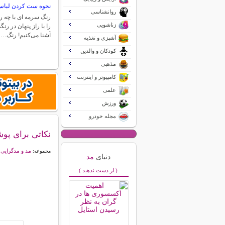
نحوه ست کردن لباس
روانشناسی
رنگ سرمه ای با چه
زناشویی
را با راز پنهان در رنگ
آشنا می‌کنیم! رنگ…
آشپزی و تغذیه
کودکان و والدین
مذهبی
کامپیوتر و اینترنت
علمی
ورزش
مجله خودرو
نکاتی برای پو
مد و مدگرایی
مجموعه:
دنیای
مد
( از دست ندهید )