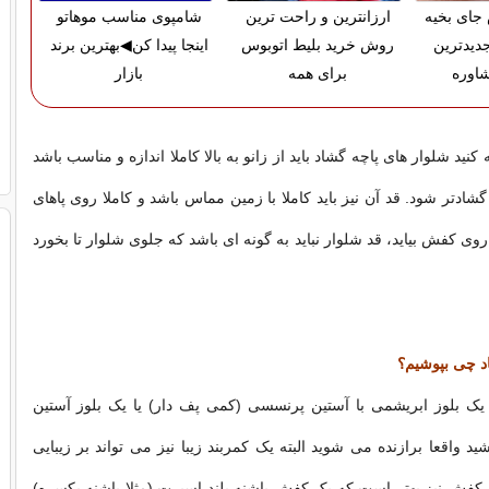
ای بخیه
ارزانترین و راحت ترین
شامپوی مناسب موهاتو
دیدترین
روش خرید بلیط اتوبوس
اینجا پیدا کن◀بهترین برند
اوره
برای همه
بازار
کنید شلوار های پاچه گشاد باید از زانو به بالا کاملا اندازه و مناسب باشد
ن گشادتر شود. قد آن نیز باید کاملا با زمین مماس باشد و کاملا روی پاهای
 روی کفش بیاید، قد شلوار نباید به گونه ای باشد که جلوی شلوار تا بخورد
اد چى بپوشيم؟
 یک بلوز ابریشمی با آستین پرنسسی (کمی پف دار) یا یک بلوز آستین
وشید واقعا برازنده می شوید البته یک کمربند زیبا نیز می تواند بر زیبایی
ی کفش نیز بهتر است که یک کفش پاشنه بلند اسپرت (مثلا پاشنه یکسره)