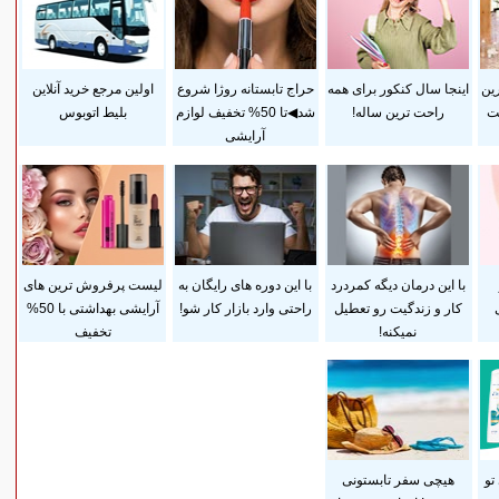
رین
اینجا سال کنکور برای همه
حراج تابستانه روژا شروع
اولین مرجع خرید آنلاین
ست
راحت ترین ساله!
شد◀تا 50% تخفیف لوازم
بلیط اتوبوس
آرایشی
با این درمان دیگه کمردرد
با این دوره های رایگان به
لیست پرفروش ترین های
کار و زندگیت رو تعطیل
راحتی وارد بازار کار شو!
آرایشی بهداشتی با 50%
نمیکنه!
تخفیف
تو
هیچی سفر تابستونی