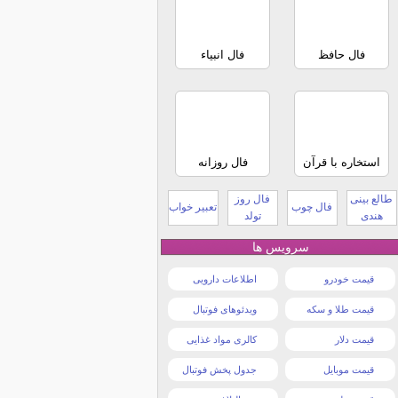
فال حافظ
فال انبیاء
استخاره با قرآن
فال روزانه
طالع بینی
فال روز
فال چوب
تعبیر خواب
هندی
تولد
سرویس ها
قیمت خودرو
اطلاعات دارویی
قیمت طلا و سکه
ویدئوهای فوتبال
قیمت دلار
کالری مواد غذایی
قیمت موبایل
جدول پخش فوتبال