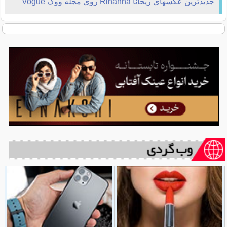
جدیدترین عکسهای ریحانا Rihanna روی مجله ووگ Vogue