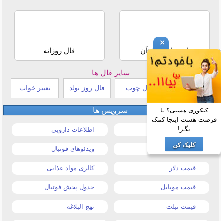
×
استخاره با قرآن
فال روزانه
سایر فال ها
طالع بینی هندی
فال چوب
فال روز تولد
تعبیر خواب
سرویس ها
کنکوری هستی؟ تا
فرصت هست اینجا کمک
بگیر!
قیمت خودرو
اطلاعات دارویی
کلیک کن
قیمت طلا و سکه
ویدئوهای فوتبال
قیمت دلار
کالری مواد غذایی
قیمت موبایل
جدول پخش فوتبال
قیمت تبلت
نهج البلاغه