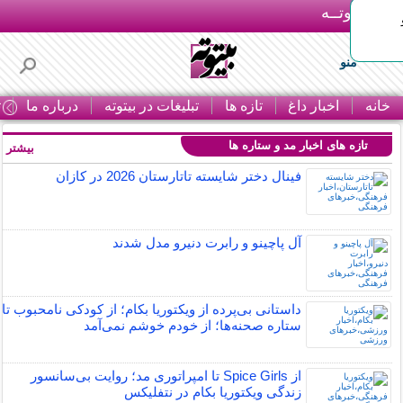
بـیتوتــه
منو
خانه
اخبار داغ
تازه ها
تبلیغات در بیتوته
درباره ما
ت
تازه های اخبار مد و ستاره ها
بیشتر »
فینال دختر شایسته تاتارستان 2026 در کازان
آل پاچینو و رابرت دنیرو مدل شدند
داستانی بی‌پرده از ویکتوریا بکام؛ از کودکی نامحبوب تا
ستاره صحنه‌ها؛ از خودم خوشم نمی‌آمد
از Spice Girls تا امپراتوری مد؛ روایت بی‌سانسور
زندگی ویکتوریا بکام در نتفلیکس