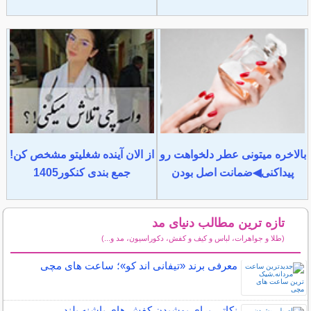
بالاخره میتونی عطر دلخواهت رو
از الان آینده شغلیتو مشخص کن!
پیداکنی◀ضمانت اصل بودن
جمع بندی کنکور1405
تازه ترین مطالب دنیای مد
(طلا و جواهرات، لباس و کیف و کفش، دکوراسیون، مد و...)
سایر مطالب دنیای مد
معرفی برند «تیفانی اند کو»؛ ساعت های مچی
نکاتی برای پوشیدن کفش های پاشنه بلند