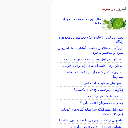
امروز
در بیتوته
فال روزانه - جمعه 16 مرداد
1405
تغییر بزرگ در ChatGPT / چت متنی نامحدود و
رایگان
زیورآلات و طلاهای مناسب آقایان با طراحی‌های
مدرن و منحصر به فرد
نبوت از نظر اهل سنت به چه صورت است ؟
اشعار ترکی عاشقانه به همراه ترجمه فارسی
اسپری فیکس کننده آرایش خود را در خانه
بسازید!
روش های متفاوت بافت لیف
چگونه با ارتودنسی نخ دندان بکشیم؟
شناخت نقاط تحریک شوهر
چقدر به همسرتان اعتماد دارید؟
چند دلیل مهم اینکه چرا بهانه گیری‌های کودک،
چیز بدی نیست
لباس‎های نو و تمیز هم می‌توانند بیماری‌زا باشند!
رونمایی «متا» از رقیب «اوپن‌ای‌آی» و