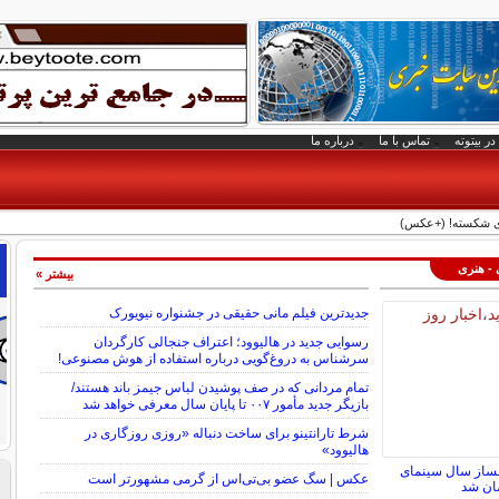
در بیتوته
تماس با ما
درباره ما
ی شکسته! (+عکس)
 - هنری
بیشتر »
جدیدترین فیلم مانی حقیقی در جشنواره نیویورک
رسوایی جدید در هالیوود؛ اعتراف جنجالی کارگردان
سرشناس به دروغ‌گویی درباره استفاده از هوش مصنوعی!
تمام مردانی که در صف پوشیدن لباس جیمز باند هستند/
بازیگر جدید مأمور ۰۰۷ تا پایان سال معرفی خواهد شد
شرط تارانتینو برای ساخت دنباله «روزی روزگاری در
هالیوود»
لمساز سال سینمای
عکس | سگ عضو بی‌تی‌اس از گرمی مشهورتر است
سان شد