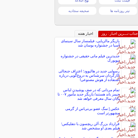
قیمت تبلت
نهج البلاغه
تیتر روزنامه ها
صحیفه سجادیه
جذاب تـــرین اخبار : روز
اخبار هفته
بازیگر مالزیایی، فیلمساز سال سینمای
آسیا در جشنواره بوسان شد
جدیدترین فیلم مانی حقیقی در جشنواره
نیویورک
رسوایی جدید در هالیوود؛ اعتراف جنجالی
کارگردان سرشناس به دروغ‌گویی درباره
استفاده از هوش مصنوعی!
تمام مردانی که در صف پوشیدن لباس
جیمز باند هستند/ بازیگر جدید مأمور ۰۰۷ تا
پایان سال معرفی خواهد شد
عکس | سگ عضو بی‌تی‌اس از گرمی
مشهورتر است
قرارداد بزرگ آلن ریچسون با نتفلیکس؛
فیلم بعدی او مشخص شد