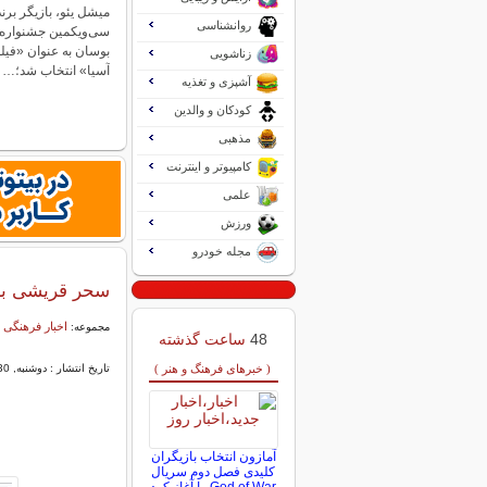
میشل یئو، بازیگر برن
روانشناسی
سی‌ویکمین جشنواره ب
بوسان به عنوان «فی
زناشویی
آسیا» انتخاب شد؛…
آشپزی و تغذیه
کودکان و والدین
مذهبی
کامپیوتر و اینترنت
علمی
ورزش
مجله خودرو
سحر قریشی با
اخبار فرهنگی 
مجموعه:
48
ساعت گذشته
( خبرهای فرهنگ و هنر )
تاریخ انتشار : دوشنبه, 30 -3443 03:25
آمازون انتخاب بازیگران
کلیدی فصل دوم سریال