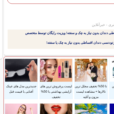
ری - خبرآنلاین
طی دندان بدون نیاز به چک و سفته! ویزیت رایگان توسط متخصص
ن
تا 50% تخفیف مجلل ترین
لیست پرفروش ترین های
جدیدترین مدل های عینک
تالارها + مشاهده لیست
آرایشی بهداشتی با 50%
آفتابی با قیمت قبل
مزون و آتلیه
تخفیف