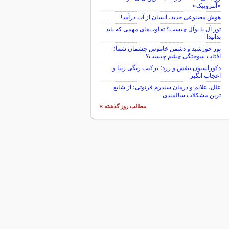
«آنتروپیک»
هوش مصنوعی جدید، انسان از آب درآمد!
تور آل یا یوآل چیست؟ تفاوت‌های مهمی که باید
بدانید!
نور خورشید و دشمن خاموش چشمان شما؛
آفتاب سوختگی چشم چیست؟
دکوراسیون بنفش و زرد؛ ترکیب رنگی زیبا و
اعجاب انگیز
علل، علایم و درمان سندرم فرتوتی؛ از شایع
ترین مشکلات سالمندی
مطالب روز گذشته »