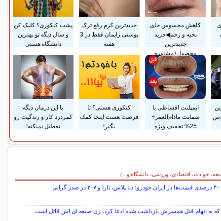
ی
کاهش محسوس جای
جدیدترین کرم رفع ترک
پشت کنکوری؟ کلیک کن
بخیه و زخم◀خرید
پوستی زایمان فقط در 3
و سال دیگه تو بهترین
جدیدترین
هفته
دانشگاه هستی
محصول+مشاوره
ین
ایمپلنت اقساطی با
کنکوری هستی؟ تا
با این درمان دیگه
وس
ضمانت مادام‌العمر+
فرصت هست اینجا کمک
کمردرد کار و زندگیت رو
25% تخفیف ویژه
بگیر!
تعطیل نمیکنه!
معه، حوادث، اقتصادی، ورزشی، دانشگاه و...)
ر گرانی
که به اتهام قتل همسرش بازداشت شده ادعا کرد، زن صیغه ای اش قاتل است