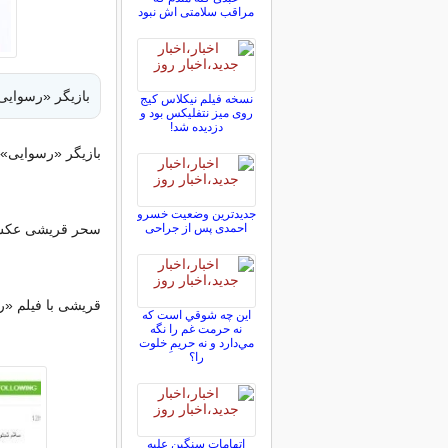
مراقب سلامتی اش نبود
بازیگر «رسوایی
نسخه فیلم نیکلاس کیج
روی میز نتفلیکس بود و
دزدیده شد!
بازیگر «رسوایی» 
جدیدترین وضعیت خسرو
احمدی پس از جراحی
سحر قریشی عکس ز
قریشی با فیلم «ر
اين چه شوقي است كه
نه حرمت غم را نگه
مي‌دارد و نه حريمِ خلوت
را؟
اتهامات سنگین علیه