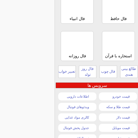
فال حافظ
فال انبیاء
استخاره با قرآن
فال روزانه
طالع بینی
فال روز
فال چوب
تعبیر خواب
هندی
تولد
سرویس ها
قیمت خودرو
اطلاعات دارویی
قیمت طلا و سکه
ویدئوهای فوتبال
قیمت دلار
کالری مواد غذایی
قیمت موبایل
جدول پخش فوتبال