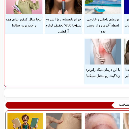
و
تورهای داخلی و خارجی
حراج تابستانه روژا شروع
اینجا سال کنکور برای همه
ند
لحظه آخری رو از دست
شد◀تا 50% تخفیف لوازم
راحت ترین ساله!
نده
آرایشی
ده!
با این درمان دیگه زانودرد
یر
زندگیت رو مختل نمیکنه!
منتخب