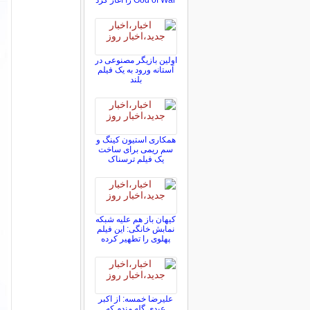
God of War را آغاز کرد
اولین بازیگر مصنوعی در
آستانه ورود به یک فیلم
بلند
همکاری استیون کینگ و
سم ریمی برای ساخت
یک فیلم ترسناک
کیهان باز هم علیه شبکه
نمابش خانگی: این فیلم
پهلوی را تطهیر کرده
علیرضا خمسه: از اکبر
عبدی گله مندم که