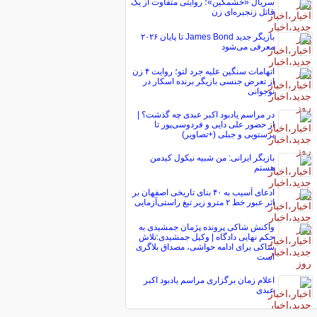
سریال «خشمگین»؛ روایتی متفاوت از یک
قاتل زنجیره‌ای زن
بازیگر جدید James Bond تا پایان ۲۰۲۶
معرفی می‌شود
اتهامات سنگین علیه جرد لتو؛ روایت ۴ زن
از تعرض جنسی بازیگر برنده اسکار در
نوجوانی
در مراسم یادبود اکبر عبدی چه گذشت؟ |
از حضور علی دایی و فردوسی‌پور تا
پرستویی و جبلی (+تصاویر)
بازیگر ایرانی: من شبیه نیکول کیدمن
هستم
ادعای آسیب به ۴۰ بنای تاریخی اصفهان بر
اثر عبور خط ۲ مترو زیر تیغ راستی‌آزمایی
واکنش شاکی پرونده پژمان جمشیدی به
حکم نهایی دادگاه | وکیل جمشیدی:تلاش
شاکی برای ادامه حواشی، مصداق بلاگری
است
اعلام زمان برگزاری مراسم یادبود اکبر
عبدی