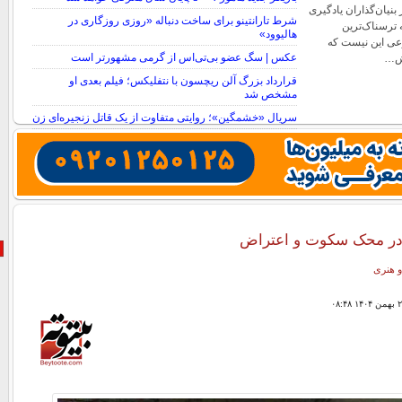
بنیان‌گذاران یادگیری
شرط تارانتینو برای ساخت دنباله «روزی روزگاری در
 ترسناک‌ترین
هالیوود»
ی این نیست که
عکس | سگ عضو بی‌تی‌اس از گرمی مشهورتر است
رش…
قرارداد بزرگ آلن ریچسون با نتفلیکس؛ فیلم بعدی او
مشخص شد
سریال «خشمگین»؛ روایتی متفاوت از یک قاتل زنجیره‌ای زن
در محک سکوت و اعتراض
و هنری