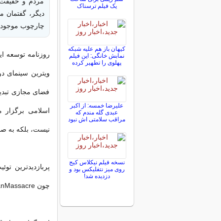
مردم و حقیقت،
یک فیلم ترسناک
دیگر، گفتمان م
چارچوب موجود م
کیهان باز هم علیه شبکه
روزنامه توسعه ای
نمابش خانگی: این فیلم
پهلوی را تطهیر کرده
ویترین سینمای دو
فضای مجازی تبدیل
علیرضا خمسه: از اکبر
عبدی گله مندم که
مراقب سلامتی اش نبود
نیست، بلکه به صح
نسخه فیلم نیکلاس کیج
پربازدیدترین توئ
روی میز نتفلیکس بود و
دزدیده شد!
چون IranMassacre تا دفاعیات سرسختانه از «رویداد ملی».