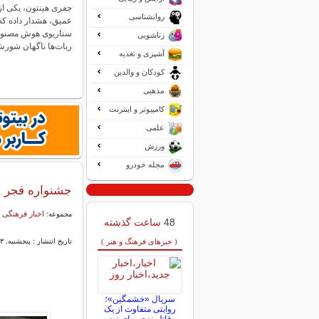
جفری هینتون، یکی از 
روانشناسی
عمیق، هشدار داده که
سناریوی هوش مصنوع
زناشویی
ربات‌ها ناگهان شو
آشپزی و تغذیه
کودکان و والدین
مذهبی
کامپیوتر و اینترنت
علمی
ورزش
مجله خودرو
جشنواره فجر 
اخبار فرهنگی 
مجموعه:
48
ساعت گذشته
( خبرهای فرهنگ و هنر )
تاریخ انتشار : پنجشنبه, ۲۳ بهمن ۱۴۰۴ ۰۸:۴۸
سریال «خشمگین»؛
روایتی متفاوت از یک