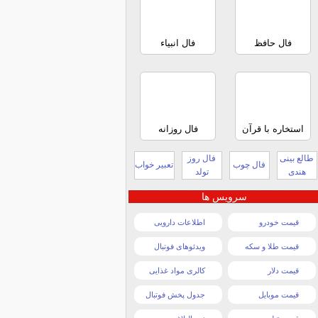
فال حافظ
فال انبیاء
استخاره با قرآن
فال روزانه
طالع بینی
فال روز
فال چوب
تعبیر خواب
هندی
تولد
سرویس ها
قیمت خودرو
اطلاعات دارویی
قیمت طلا و سکه
ویدئوهای فوتبال
قیمت دلار
کالری مواد غذایی
قیمت موبایل
جدول پخش فوتبال