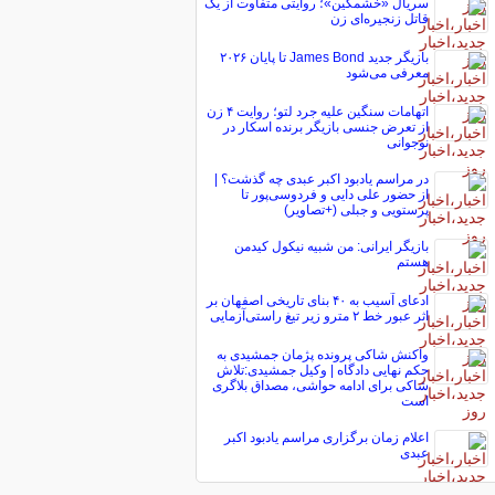
سریال «خشمگین»؛ روایتی متفاوت از یک
قاتل زنجیره‌ای زن
بازیگر جدید James Bond تا پایان ۲۰۲۶
معرفی می‌شود
اتهامات سنگین علیه جرد لتو؛ روایت ۴ زن
از تعرض جنسی بازیگر برنده اسکار در
نوجوانی
در مراسم یادبود اکبر عبدی چه گذشت؟ |
از حضور علی دایی و فردوسی‌پور تا
پرستویی و جبلی (+تصاویر)
بازیگر ایرانی: من شبیه نیکول کیدمن
هستم
ادعای آسیب به ۴۰ بنای تاریخی اصفهان بر
اثر عبور خط ۲ مترو زیر تیغ راستی‌آزمایی
واکنش شاکی پرونده پژمان جمشیدی به
حکم نهایی دادگاه | وکیل جمشیدی:تلاش
شاکی برای ادامه حواشی، مصداق بلاگری
است
اعلام زمان برگزاری مراسم یادبود اکبر
عبدی