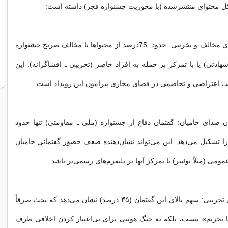
 کل محتوای منتشرشده (با محوریت جشنواره فجر) داشته است:
1. غلبه گفتمان‌های مخالف و تخریبی: حدود 75درصد از محتواها یا مخالف صریح جشنواره
هادتی) یا با تمرکز بر حمله به افراد حاضر (تخریبی ـ افشاگرانه). این
لب اعتراضی و تخاصمی در فضای مجازی پیرامون این رویداد است.
دن صدای حامیان: گفتمان دفاع از جشنواره (ملی ـ مقاومتی) تنها حدود
 را تشکیل می‌دهد. این می‌تواند نشان‌دهنده ضعف حضور گفتمانی حامیان
می (مثلاً توئیتر) یا تمرکز آنها بر پلتفرم‌های رسمی‌تر باشد.
3. اهمیت گفتمان تخریبی: سهم بالای این گفتمان (۳۵ درصد) نشان می‌دهد که بحث صرفاً
تحریم» نیست، بلکه به جنگ هویتی برای بی‌اعتبار کردن اخلاقی طرف