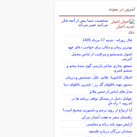
امروز
در بیتوته
شخصیت شما بیش از آنچه فکر
می‌کنید تغییر می‌کند
فال روزانه - شنبه 17 مرداد 1405
بهترین زمان و مکان برای خواندن دعای عهد
اصول شستشو و مراقبت از لباس مخمل
کبریتی
عمعق بخاری شاعر پارسی گوی سدهٔ پنجم و
ششم قمری
اختلال کاتاتونیا: علائم، علل، تشخیص و درمان
دستور تهیه باقلوای گل رز ؛ تاپترین باقلوای دنیا
مدل های لباس از جنس ملانژ
عوامل دخیل در مشکل توقف برنامه ها در
اندروید + راه حل
آیا ازدواج از روی ترحم و دلسوزی صحیح است؟
راهنمای سفر به هفت آبشار تیرکن
آرایش موی بلند زنانه و مجلسی
سخنان بزرگان درباره فلسفه