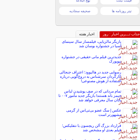
قیمت تبلت
نهج البلاغه
تیتر روزنامه ها
صحیفه سجادیه
جذاب تـــرین اخبار : روز
اخبار هفته
بازیگر مالزیایی، فیلمساز سال سینمای
آسیا در جشنواره بوسان شد
جدیدترین فیلم مانی حقیقی در جشنواره
نیویورک
رسوایی جدید در هالیوود؛ اعتراف جنجالی
کارگردان سرشناس به دروغ‌گویی درباره
استفاده از هوش مصنوعی!
تمام مردانی که در صف پوشیدن لباس
جیمز باند هستند/ بازیگر جدید مأمور ۰۰۷ تا
پایان سال معرفی خواهد شد
عکس | سگ عضو بی‌تی‌اس از گرمی
مشهورتر است
قرارداد بزرگ آلن ریچسون با نتفلیکس؛
فیلم بعدی او مشخص شد