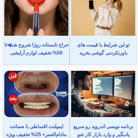
تو این شرایط با قیمت های
حراج تابستانه روژا شروع شد◀تا
باورنکردنی گوشی بخرید
50% تخفیف لوازم آرایشی
برنامه نویسی اندروید رو سریع
ایمپلنت اقساطی با ضمانت
یادبگیر و وارد بازار کار شو
مادام‌العمر+ 25% تخفیف ویژه