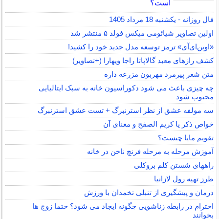
است؟
فال روزانه - یکشنبه 18 مرداد 1405
اولین تصاویر شیائومی میکس فولد ۵ منتشر شد
«اوپن‌ای‌آی» ترمز توسعه مدل جدید خود را کشید!
کشف رازهای معبد گالاپاتا راجا ویهارا (+تصاویر)
متن شعر پیرمرد مهربون مزرعه داره
چه چیزی باعث می شود دکوراسیون خانه به سبک ایتالیایی
محبوب شود
سه مولفه عشق از نظر استرنبرگ + تست عشق استرنبرگ
خواص ذکر یا کریم الصفح و معنای آن
تقویم مایا چیست؟
آموزش مرحله به مرحله فرنچ ناخن در خانه
راههای شستن کلم بروکلی
طرز تهیه رول لازانیا
درمان و پیشگیری از تنبلی تخمدان با ورزش
احترام در رابطه زناشویی چگونه ایجاد می شود؟ حتما زوج ها
بخوانند