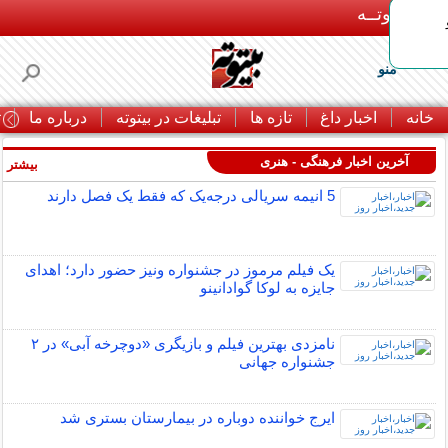
بـیتوتــه
منو
خانه
اخبار داغ
تازه ها
تبلیغات در بیتوته
درباره ما
ت
آخرین اخبار فرهنگی - هنری
بیشتر »
5 انیمه سریالی درجه‌یک که فقط یک فصل دارند
یک فیلم مرموز در جشنواره ونیز حضور دارد؛ اهدای
جایزه به لوکا گوادانینو
نامزدی بهترین فیلم و بازیگری «دوچرخه آبی» در ۲
جشنواره جهانی
ایرج خواننده دوباره در بیمارستان بستری شد