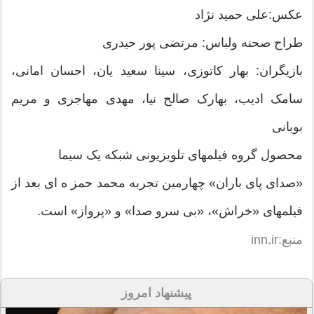
عکس:علی حمید نژاد
طراح صحنه ولباس: مرتضی پور حیدری
بازیگران: بهار کاتوزی، سینا سعید یان، احسان امانی،
سامک ادیب، بهارک صالح نیا، مهدی مهاجری و مریم
بوبانی
محصول گروه فیلمهای تلویزیونی شبکه یک سیما
«صدای پای باران» چهارمین تجربه محمد حمز ه ای بعد از
فیلمهای «خراش»، «بی سرو صدا» و «پرواز» است.
منبع:inn.ir
پیشنهاد امروز