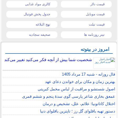
قیمت دلار
کالری مواد غذایی
قیمت موبایل
جدول پخش فوتبال
قیمت تبلت
نهج البلاغه
تیتر روزنامه ها
صحیفه سجادیه
امروز در بیتوته
شخصیت شما بیش از آنچه فکر می‌کنید تغییر می‌کند
فال روزانه - شنبه 17 مرداد 1405
بهترین زمان و مکان برای خواندن دعای عهد
اصول شستشو و مراقبت از لباس مخمل کبریتی
عمعق بخاری شاعر پارسی گوی سدهٔ پنجم و ششم قمری
اختلال کاتاتونیا: علائم، علل، تشخیص و درمان
دستور تهیه باقلوای گل رز ؛ تاپترین باقلوای دنیا