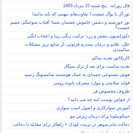
فال روزانه - پنج شنبه 15 مرداد 1405
تور آل یا یوآل چیست؟ تفاوت‌های مهمی که باید بدانید!
نور خورشید و دشمن خاموش چشمان شما؛ آفتاب سوختگی چشم
چیست؟
دکوراسیون بنفش و زرد؛ ترکیب رنگی زیبا و اعجاب انگیز
علل، علایم و درمان سندرم فرتوتی؛ از شایع ترین مشکلات
سالمندی
کاریکاتور تغذیه سالم
تغذیه مناسب برای بعد از ترک سیگار
هوش مصنوعی جمینای به عینک هوشمند سامسونگ رسید
فواید سلامتی و موارد مصرف بابونه رومی
ظروف مخصوص فر
از خواص پوست انبه چه می دانید؟
آموزش سوارکاری و اصول اسب سواری
جینکوبیلوبا برای درمان ریزش مو
دخالت مادرشوهر در تربیت کودک + راهکار برای مقابله با دخالت
همه چیز درباره دوره رنسانس