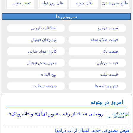
طالع بینی هندی
فال چوب
فال روز تولد
تعبیر خواب
سرویس ها
قیمت خودرو
اطلاعات دارویی
قیمت طلا و سکه
ویدئوهای فوتبال
قیمت دلار
کالری مواد غذایی
قیمت موبایل
جدول پخش فوتبال
قیمت تبلت
نهج البلاغه
تیتر روزنامه ها
صحیفه سجادیه
امروز در بیتوته
رونمایی «متا» از رقیب «اوپن‌ای‌آی» و «آنتروپیک»
هوش مصنوعی جدید، انسان از آب درآمد!