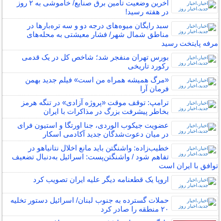
آخرین وضعیت تامین برق صنایع/ خاموشی به ۲ روز
در هفته رسید!
سبد رایگان میوه‌های درجه دو و سه تره‌بارها در
مناطق شمال شهر/ فشار معیشتی به محله‌های
مرفه پایتخت رسید
بورس تهران منفجر شد؛ شاخص کل در یک قدمی
رکورد تاریخی
«مرگ همیشه همراه من است» فیلم جدید بهمن
فرمان آرا
ترامپ: توقف موقت «پروژه آزادی» در تنگه هرمز
بخاطر پیشرفت بزرگ در مذاکرات با ایران
عضویت جیکوب الوردی، جنا اورتگا و استیون فرای
در میان دعوت‌شدگان جدید آکادمی اسکار
خطیب‌زاده: واشنگتن باید مانع اخلال نتانیاهو در
تفاهم شود / واشنگتن‌پست: اسرائیل به‌دنبال تضعیف
توافق با ایران است
اروپا یک قطعنامه دیگر علیه ایران تصویب کرد
حملات گسترده به جنوب لبنان/ اسرائیل دستور تخلیه
۲۰ منطقه را صادر کرد