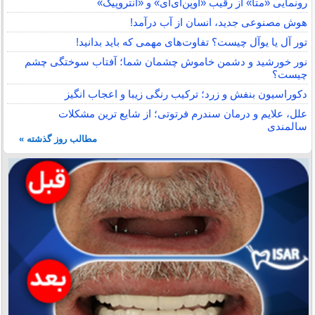
رونمایی «متا» از رقیب «اوپن‌ای‌آی» و «آنتروپیک»
هوش مصنوعی جدید، انسان از آب درآمد!
تور آل یا یوآل چیست؟ تفاوت‌های مهمی که باید بدانید!
نور خورشید و دشمن خاموش چشمان شما؛ آفتاب سوختگی چشم
چیست؟
دکوراسیون بنفش و زرد؛ ترکیب رنگی زیبا و اعجاب انگیز
علل، علایم و درمان سندرم فرتوتی؛ از شایع ترین مشکلات
سالمندی
مطالب روز گذشته »