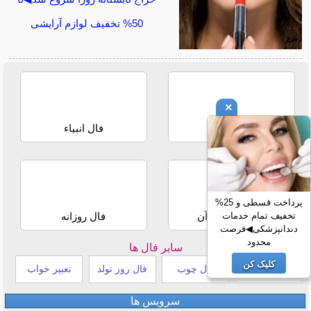
50% تخفیف لوازم آرایشی
×
فال حافظ
فال انبیاء
پرداخت قسطی و 25%
تخفیف تمام خدمات
استخاره با قرآن
فال روزانه
دندانپزشکی◀فرصت
محدود
سایر فال ها
کلیک کن
طالع بینی هندی
فال چوب
فال روز تولد
تعبیر خواب
سرویس ها