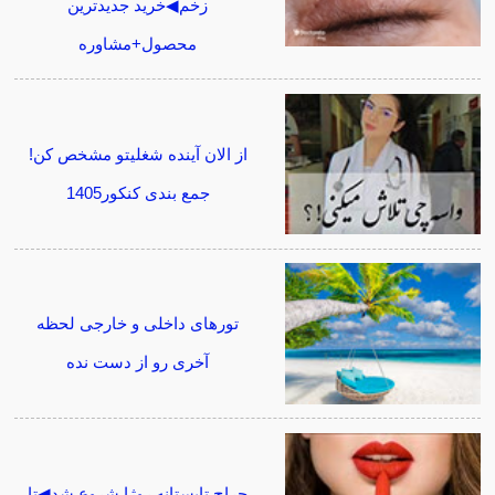
زخم◀خرید جدیدترین
محصول+مشاوره
از الان آینده شغلیتو مشخص کن!
جمع بندی کنکور1405
تورهای داخلی و خارجی لحظه
آخری رو از دست نده
حراج تابستانه روژا شروع شد◀تا