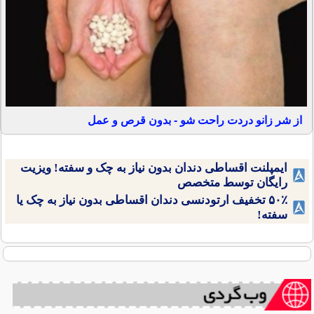
از شر زانو دردت راحت شو - بدون قرص و عمل
ایمپلنت اقساطی دندان بدون نیاز به چک و سفته! ویزیت
رایگان توسط متخصص
۵۰٪ تخفیف ارتودنسی دندان اقساطی بدون نیاز به چک یا
سفته!