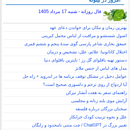
امروز در بیتوته
فال روزانه - شنبه 17 مرداد 1405
بهترین زمان و مکان برای خواندن دعای عهد
اصول شستشو و مراقبت از لباس مخمل کبریتی
عمعق بخاری شاعر پارسی گوی سدهٔ پنجم و ششم قمری
اختلال کاتاتونیا: علائم، علل، تشخیص و درمان
دستور تهیه باقلوای گل رز ؛ تاپترین باقلوای دنیا
مدل های لباس از جنس ملانژ
عوامل دخیل در مشکل توقف برنامه ها در اندروید + راه حل
آیا ازدواج از روی ترحم و دلسوزی صحیح است؟
راهنمای سفر به هفت آبشار تیرکن
آرایش موی بلند زنانه و مجلسی
سخنان بزرگان درباره فلسفه
علل و نحوه تربیت کودک خرابکار
تغییر بزرگ در ChatGPT / چت متنی نامحدود و رایگان