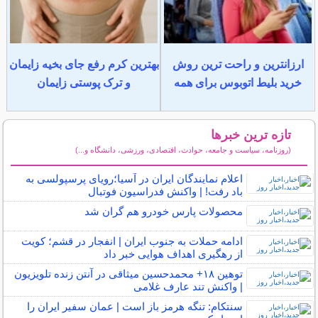
ارزانترین و راحت ترین روش
بهترین کرم رفع جای بخیه زایمان
خرید بلیط اتوبوس برای همه
و ترک پوستی زایمان
تازه ترین خبرها
(روزنامه، سیاست و جامعه، حوادث، اقتصادی، ورزشی، دانشگاه و...)
سایر خبرهای داغ
اعلام نمایندگان ایران در آسیا؛رویای پرسپولسی به
باد رفت! | واکنش فدراسیون فوتبال
محصولات پارس خودرو هم گران شد
ادامه حملات به جنوب ایران | انفجار در قشم؛ کویت
از رهگیری اهداف هوایی خبر داد
توهین ۱۸+ محمدحسین میثاقی در آنتن زنده تلویزیون
| واکنش تند عارف غلامی
سنتکام: تنگه هرمز باز است | عمان سفیر ایران را