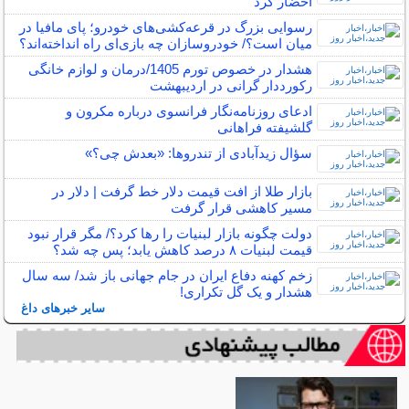
احضار کرد
رسوایی بزرگ در قرعه‌کشی‌های خودرو؛ پای مافیا در
میان است؟/ خودروسازان چه بازی‌ای راه انداخته‌اند؟
هشدار در خصوص تورم 1405/درمان و لوازم خانگی
رکورددار گرانی در اردیبهشت
ادعای روزنامه‌نگار فرانسوی درباره مکرون و
گلشیفته فراهانی
سؤال زیدآبادی از تندروها: «بعدش چی؟»
بازار طلا از افت قیمت دلار خط گرفت | دلار در
مسیر کاهشی قرار گرفت
دولت چگونه بازار لبنیات را رها کرد؟/ مگر قرار نبود
قیمت لبنیات ۸ درصد کاهش یابد؛ پس چه شد؟
زخم کهنه دفاع ایران در جام جهانی باز شد/ سه سال
هشدار و یک گل تکراری!
سایر خبرهای داغ