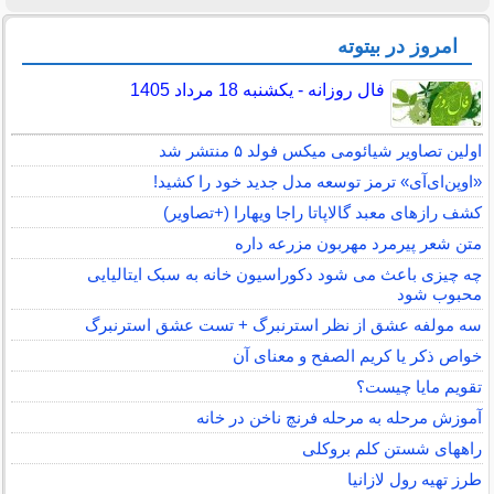
امروز در بیتوته
فال روزانه - یکشنبه 18 مرداد 1405
اولین تصاویر شیائومی میکس فولد ۵ منتشر شد
«اوپن‌ای‌آی» ترمز توسعه مدل جدید خود را کشید!
کشف رازهای معبد گالاپاتا راجا ویهارا (+تصاویر)
متن شعر پیرمرد مهربون مزرعه داره
چه چیزی باعث می شود دکوراسیون خانه به سبک ایتالیایی
محبوب شود
سه مولفه عشق از نظر استرنبرگ + تست عشق استرنبرگ
خواص ذکر یا کریم الصفح و معنای آن
تقویم مایا چیست؟
آموزش مرحله به مرحله فرنچ ناخن در خانه
راههای شستن کلم بروکلی
طرز تهیه رول لازانیا