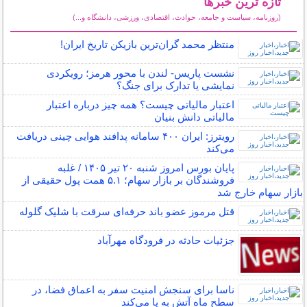
تازه ترین خبرها
(روزنامه، سیاست و جامعه، حوادث، اقتصادی، ورزشی، دانشگاه و...)
سایر خبرهای داغ
منتظر محمد گران‌ترین بازیکن تاریخ ایران!
نشست پاریس- لندن با محور هرمز؛ رویکردی
نمایشی یا تدارک برای جنگ؟
اعتبار مالیاتی چیست؟ همه چیز درباره اعتبار
مالیاتی دانش بنیان
رویترز: ایران ۴۰۰ سامانه پدافند هوایی چینی دریافت
می‌کند
پایان بورس امروز شنبه ۲۰ تیر ۱۴۰۵ / غلبه
فروشندگان بر بازار سهام؛ ۵.۱ همت پول حقیقی از
بازار سهام خارج شد
قتل مرموز عضو باند حرفه‌ای سرقت با شلیک گلوله
جزئیات حادثه در فرودگاه مهرآباد
ناسا برای سنجش امنیت سفر به اعماق فضا، در
سطح ماه آتش به پا می‌کند