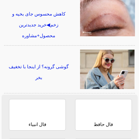
کاهش محسوس جای بخیه و
زخم◀خرید جدیدترین
محصول+مشاوره
گوشی گرونه؟ از اینجا با تخغیف
بخر
فال حافظ
فال انبیاء