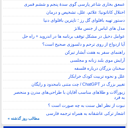
عمعق بخاری شاعر پارسی گوی سدهٔ پنجم و ششم قمری
اختلال کاتاتونیا: علائم، علل، تشخیص و درمان
دستور تهیه باقلوای گل رز ؛ تاپترین باقلوای دنیا
مدل های لباس از جنس ملانژ
عوامل دخیل در مشکل توقف برنامه ها در اندروید + راه حل
آیا ازدواج از روی ترحم و دلسوزی صحیح است؟
راهنمای سفر به هفت آبشار تیرکن
آرایش موی بلند زنانه و مجلسی
سخنان بزرگان درباره فلسفه
علل و نحوه تربیت کودک خرابکار
تغییر بزرگ در ChatGPT / چت متنی نامحدود و رایگان
زیورآلات و طلاهای مناسب آقایان با طراحی‌های مدرن و منحصر
به فرد
نبوت از نظر اهل سنت به چه صورت است ؟
اشعار ترکی عاشقانه به همراه ترجمه فارسی
مطالب روز گذشته »