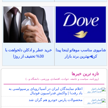
شامپوی مناسب موهاتو اینجا پیدا
خرید عطر و ادکلن دلخواهت با
کن◀بهترین برند بازار
30% تخفیف از روژا
تازه ترین خبرها
(روزنامه، سیاست و جامعه، حوادث، اقتصادی، ورزشی، دانشگاه و...)
سایر خبرهای داغ
اعلام نمایندگان ایران در آسیا؛رویای پرسپولسی به
باد رفت! | واکنش فدراسیون فوتبال
محصولات پارس خودرو هم گران شد