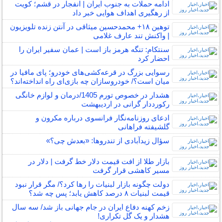
ادامه حملات به جنوب ایران | انفجار در قشم؛ کویت
از رهگیری اهداف هوایی خبر داد
توهین ۱۸+ محمدحسین میثاقی در آنتن زنده تلویزیون
| واکنش تند عارف غلامی
سنتکام: تنگه هرمز باز است | عمان سفیر ایران را
احضار کرد
رسوایی بزرگ در قرعه‌کشی‌های خودرو؛ پای مافیا در
میان است؟/ خودروسازان چه بازی‌ای راه انداخته‌اند؟
هشدار در خصوص تورم 1405/درمان و لوازم خانگی
رکورددار گرانی در اردیبهشت
ادعای روزنامه‌نگار فرانسوی درباره مکرون و
گلشیفته فراهانی
سؤال زیدآبادی از تندروها: «بعدش چی؟»
بازار طلا از افت قیمت دلار خط گرفت | دلار در
مسیر کاهشی قرار گرفت
دولت چگونه بازار لبنیات را رها کرد؟/ مگر قرار نبود
قیمت لبنیات ۸ درصد کاهش یابد؛ پس چه شد؟
زخم کهنه دفاع ایران در جام جهانی باز شد/ سه سال
هشدار و یک گل تکراری!