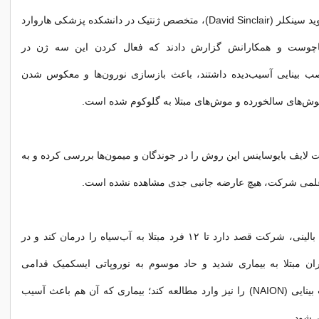
در سال ۲۰۲۰، دیوید سینکلر (David Sinclair)، متخصص ژنتیک در دانشکده پزشکی هاروارد
اچوست و همکارانش گزارش دادند که فعال کردن این سه ژن در
 بینایی آسیب‌دیده داشتند، باعث بازسازی نورون‌ها و معکوس شدن
وش‌های سالخورده و موش‌های مبتلا به گلوکوم شده است.
 لایف بایوساینس این روش را در جوندگان و میمون‌ها بررسی کرده و به
علمی شرکت، هیچ عارضه جانبی جدی مشاهده نشده است.
در این کارآزمایی بالینی، شرکت قصد دارد تا ۱۲ فرد مبتلا به آب‌سیاه را درمان کند و در
ران مبتلا به بیماری شدید و حاد موسوم به نوروپاتی ایسکمیک قدامی
غیرشریانی عصب بینایی (NAION) را نیز وارد مطالعه کند؛ بیماری‌ که آن هم باعث آسیب
‌شود.