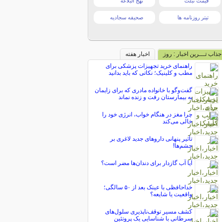
قیمت تبلت
نهج البلاغه
تیتر روزنامه ها
صحیفه سجادیه
جذاب تـــرین اخبار : روز
اخبار هفته
راهنمای خرید تجهیزات پزشکی برای
مطب و کلینیک؛ نکاتی که باید بدانید
گفت‌وگو با خانواده مادری که برای زایمان
به بیمارستان رفت و زنده نماند
چرا مغز در هنگام خواب، انرژی خود را
خالی می‌کند
تأثیر پنهانی داروهای جدید لاغری بر
چشم‌ها!
آیا آب گازدار برای دندان‌ها مضر است؟
خداحافظی با عینک بعد از ۵۰ سالگی؛
واقعیت یا شایعه؟
کشف مسیر توقف‌ناپذیری سلول‌های
سرطانی با شناسایی یک پروتئین