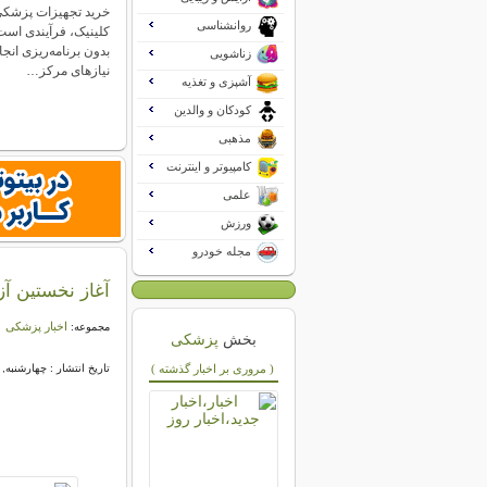
خرید تجهیزات پزشک
روانشناسی
کلینیک، فرآیندی است 
بدون برنامه‌ریزی ان
زناشویی
نیازهای مرکز…
آشپزی و تغذیه
کودکان و والدین
مذهبی
کامپیوتر و اینترنت
علمی
ورزش
مجله خودرو
آغاز نخستین آ
اخبار پزشکی
مجموعه:
بخش
پزشکی
( مروری بر اخبار گذشته )
تاریخ انتشار : چهارشنبه, ۲۰ خرداد ۱۴۰۵ ۱۷:۰۱