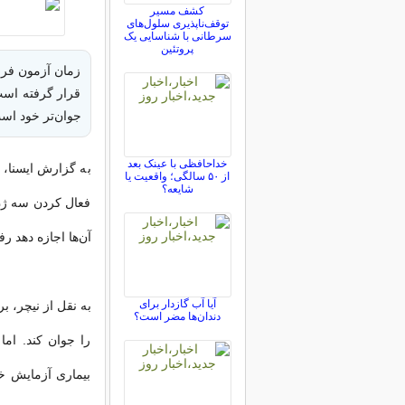
کشف مسیر
توقف‌ناپذیری سلول‌های
سرطانی با شناسایی یک
پروتئین
زمان آزمون فرا
قرار گرفته است
جوان‌تر خود اس
خداحافظی با عینک بعد
به گزارش ایسنا، 
از ۵۰ سالگی؛ واقعیت یا
شایعه؟
فعال کردن سه ژن 
آن‌ها اجازه دهد ر
آیا آب گازدار برای
به نقل از نیچر، ب
دندان‌ها مضر است؟
را جوان‌ کند. ام
بیماری آزمایش خوا