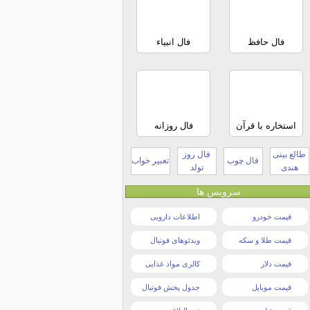
فال حافظ
فال انبیاء
استخاره با قرآن
فال روزانه
طالع بینی
فال روز
فال چوب
تعبیر خواب
هندی
تولد
سرویس ها
قیمت خودرو
اطلاعات دارویی
قیمت طلا و سکه
ویدئوهای فوتبال
قیمت دلار
کالری مواد غذایی
قیمت موبایل
جدول پخش فوتبال