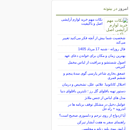
امروز
در بیتوته
نکات مهم خرید لوازم آرایشی
اصل و باکیفیت
شخصیت شما بیش از آنچه فکر می‌کنید تغییر
می‌کند
فال روزانه - شنبه 17 مرداد 1405
بهترین زمان و مکان برای خواندن دعای عهد
اصول شستشو و مراقبت از لباس مخمل
کبریتی
عمعق بخاری شاعر پارسی گوی سدهٔ پنجم و
ششم قمری
اختلال کاتاتونیا: علائم، علل، تشخیص و درمان
دستور تهیه باقلوای گل رز ؛ تاپترین باقلوای دنیا
مدل های لباس از جنس ملانژ
عوامل دخیل در مشکل توقف برنامه ها در
اندروید + راه حل
آیا ازدواج از روی ترحم و دلسوزی صحیح است؟
راهنمای سفر به هفت آبشار تیرکن
آرایش موی بلند زنانه و مجلسی