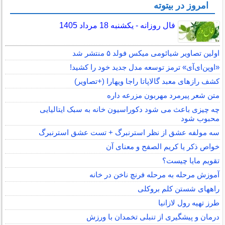
امروز در بیتوته
فال روزانه - یکشنبه 18 مرداد 1405
اولین تصاویر شیائومی میکس فولد ۵ منتشر شد
«اوپن‌ای‌آی» ترمز توسعه مدل جدید خود را کشید!
کشف رازهای معبد گالاپاتا راجا ویهارا (+تصاویر)
متن شعر پیرمرد مهربون مزرعه داره
چه چیزی باعث می شود دکوراسیون خانه به سبک ایتالیایی
محبوب شود
سه مولفه عشق از نظر استرنبرگ + تست عشق استرنبرگ
خواص ذکر یا کریم الصفح و معنای آن
تقویم مایا چیست؟
آموزش مرحله به مرحله فرنچ ناخن در خانه
راههای شستن کلم بروکلی
طرز تهیه رول لازانیا
درمان و پیشگیری از تنبلی تخمدان با ورزش