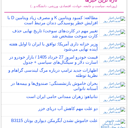
(روزنامه، سیاست و جامعه، حوادث، اقتصادی، ورزشی، دانشگاه و...)
سایر خبرهای داغ
مطالعه: کمبود ویتامین K و مصرف زیاد ویتامین D با
افزایش خطر پوسیدگی دندان مرتبط است
تغییر مهم در کارت‌های سوخت/ تاریخ نهایی حذف
کارت سوخت مشخص شد
وزیر خزانه داری آمریکا: توافق با ایران تا اوایل هفته
آینده نهایی می‌شود
قیمت خودرو امروز 27 خرداد 1405 / بازار خودرو در
اسارت دلار و سیگنال‌های سیاسی + جدول
اظهارات جدید ترامپ درباره مرگ لیندسی گراهام و
نظریهٔ توطئه
بحران خاموش بازنشستگی؛ صندوق‌ها و بیمه‌ها در
آستانه ناتوانی
نتانیاهو: زهران ممدانی حامی ایران است
دو علت مهم کاهش آب دریای خزر
علت خاموش نشدن آبگرمکن دیواری بوتان B3115