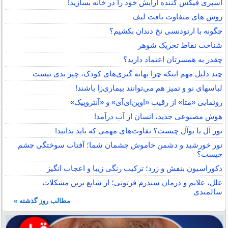
اسپری فیکس کننده آرایش خود را در خانه بسازید!
روش های متفاوت بافت لیف
چگونه با ارتودنسی نخ دندان بکشیم؟
شناخت نقاط تحریک شوهر
چقدر به همسرتان اعتماد دارید؟
چند دلیل مهم اینکه چرا بهانه گیری‌های کودک، چیز بدی نیست
لباس‎های نو و تمیز هم می‌توانند بیماری‌زا باشند!
رونمایی «متا» از رقیب «اوپن‌ای‌آی» و «آنتروپیک»
هوش مصنوعی جدید، انسان از آب درآمد!
تور آل یا یوآل چیست؟ تفاوت‌های مهمی که باید بدانید!
نور خورشید و دشمن خاموش چشمان شما؛ آفتاب سوختگی چشم
چیست؟
دکوراسیون بنفش و زرد؛ ترکیب رنگی زیبا و اعجاب انگیز
علل، علایم و درمان سندرم فرتوتی؛ از شایع ترین مشکلات
سالمندی
مطالب روز گذشته »