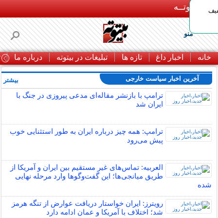
بـیتوتــه
د◀تا 50% تخفیف
منو
خانه
اخبار داغ
تازه ها
تبلیغات در بیتوته
درباره ما
ت
آخرین اخبار سیاست خارجی
بیشتر »
ترامپ با بازنشر مقاله‌ای مدعی پیروزی در جنگ با
ایران شد
ترامپ: همه چیز درباره ایران به طور استثنایی خوب
پیش می‌رود
العربیه: تماس‌های غیر مستقیم بین ایران و آمریکا از
طریق میانجی‌ها؛ این گفت‌و‌گو‌ها وارد مرحله نهایی
شده
رویترز: ایران خواستار دریافت عوارض از تنگه هرمز
شد؛ اختلاف با آمریکا و عمان ادامه دارد