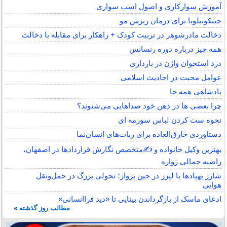
آموزش سوارکاری و اصول اسب سواری
جینکوبیلوبا برای درمان ریزش مو
دخالت مادرشوهر در تربیت کودک + راهکار برای مقابله با دخالت
همه چیز درباره دوره رنسانس
درد استخوان واژن در بارداری
عوامل محبت در احادیث اسلامى
پادشاهی همه جا
چرا بعضی ها در ذهن خود صداهایی می‌شنوند؟
نحوه ست کردن لباس سورمه ای
دستاوردی خارق‌العاده برای ربات‌های انسان‌نما
بهترین وکیل خانواده و ✍️متخصص نگارش قراردادها در اصفهان،
راضیه جمالی زواره
شارژ پهپادها با لیزر در حین پرواز؛ تحولی بزرگ در حمل‌ونقل
هوایی
ادعای ماسک از بازگرداندن بینایی تا «دید فراانسانی»
مطالب روز گذشته »