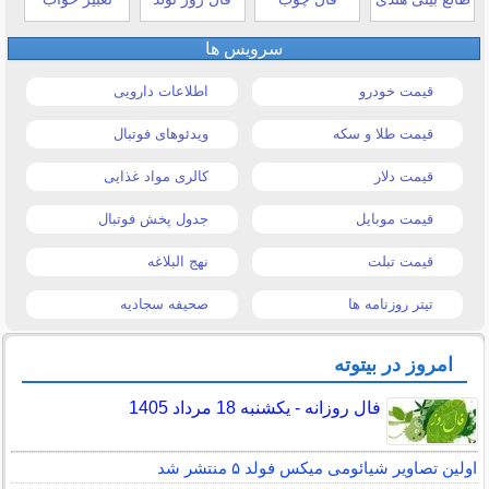
سرویس ها
قیمت خودرو
اطلاعات دارویی
قیمت طلا و سکه
ویدئوهای فوتبال
قیمت دلار
کالری مواد غذایی
قیمت موبایل
جدول پخش فوتبال
قیمت تبلت
نهج البلاغه
تیتر روزنامه ها
صحیفه سجادیه
امروز در بیتوته
فال روزانه - یکشنبه 18 مرداد 1405
اولین تصاویر شیائومی میکس فولد ۵ منتشر شد