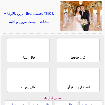
تا 50% تخفیف مجلل ترین تالارها +
مشاهده لیست مزون و آتلیه
فال حافظ
فال انبیاء
استخاره با قرآن
فال روزانه
سایر فال ها
طالع بینی هندی
فال چوب
فال روز تولد
تعبیر خواب