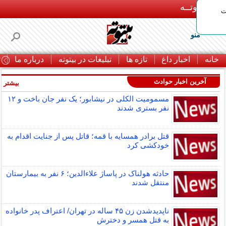
بـیتوتــه
ات
منو
خانه
اخبار داغ
تازه ها
تبلیغات در بیتوته
درباره ما
ت
آخرین اخبار حوادث
بیشتر »
مسمومیت الکلی در نیشابور؛ یک نفر جان باخت و ۱۲
نفر بستری شدند
قتل برادر همسایه با قمه؛ قاتل پس از جنایت اقدام به
خودکشی کرد
حادثه هولناک در پاساژ علاءالدین؛ ۶ نفر به بیمارستان
منتقل شدند
ناپدیدشدن زن ۴۵ ساله در تهران/ اعتراف پدر خانواده
به قتل همسر و دخترش