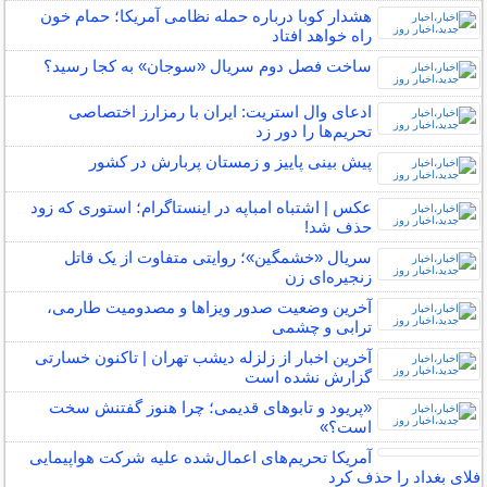
هشدار کوبا درباره حمله نظامی آمریکا؛ حمام خون
راه خواهد افتاد
ساخت فصل دوم سریال «سوجان» به کجا رسید؟
ادعای وال استریت: ایران با رمزارز اختصاصی
تحریم‌ها را دور زد
پیش بینی پاییز و زمستان پربارش در کشور
عکس | اشتباه امباپه در اینستاگرام؛ استوری که زود
حذف شد!
سریال «خشمگین»؛ روایتی متفاوت از یک قاتل
زنجیره‌ای زن
آخرین وضعیت صدور ویزاها و مصدومیت طارمی،
ترابی و چشمی
آخرین اخبار از زلزله دیشب تهران | تاکنون خسارتی
گزارش نشده است
«پریود و تابوهای قدیمی؛ چرا هنوز گفتنش سخت
است؟»
آمریکا تحریم‌های اعمال‌شده علیه شرکت هواپیمایی
فلای بغداد را حذف کرد