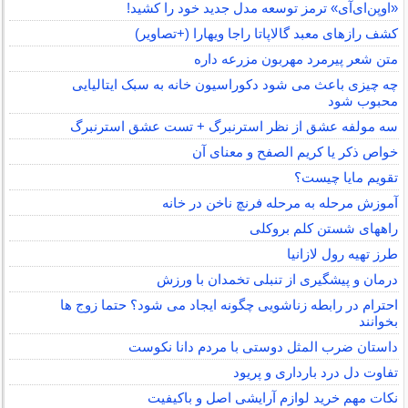
«اوپن‌ای‌آی» ترمز توسعه مدل جدید خود را کشید!
کشف رازهای معبد گالاپاتا راجا ویهارا (+تصاویر)
متن شعر پیرمرد مهربون مزرعه داره
چه چیزی باعث می شود دکوراسیون خانه به سبک ایتالیایی
محبوب شود
سه مولفه عشق از نظر استرنبرگ + تست عشق استرنبرگ
خواص ذکر یا کریم الصفح و معنای آن
تقویم مایا چیست؟
آموزش مرحله به مرحله فرنچ ناخن در خانه
راههای شستن کلم بروکلی
طرز تهیه رول لازانیا
درمان و پیشگیری از تنبلی تخمدان با ورزش
احترام در رابطه زناشویی چگونه ایجاد می شود؟ حتما زوج ها
بخوانند
داستان ضرب المثل دوستی با مردم دانا نكوست
تفاوت دل درد بارداری و پریود
نکات مهم خرید لوازم آرایشی اصل و باکیفیت