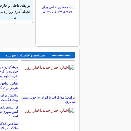
تورهای داخلی و خارج
یک معماری خاص برای
ورودی غار زیرزمینی
لحظه آخری رو از دس
نده
---------------- سیــاست و اقتصــاد با بیتوتــــه ---
پزشکیان: هیچ
خورده را گرفت
حزب‌اللهی بو
بقایی: توافق 
هرمز برای ک
واکنش ترامپ 
ترامپ: مذاکرات با ایران به خوبی پیش
پیت هگست
می‌رود
از ابتدای تاب
آتش‌سوزی شد
است؟