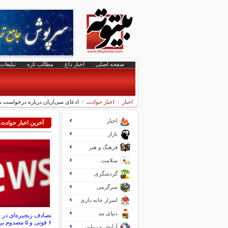
صفحه اصلی
اخبار داغ
مطالب تازه
تبلیغات 
اخبار
اخبار حوادث
ادعای سی‌ان‌ان درباره درخواست مق
اخبار
آخرین اخبار حوادث
بازار
فرهنگ و هنر
سلامت
گردشگری
سرگرمی
اسرار خانه داری
دنیای مد
تصادف زنجیره‌ای در 
۶ فوتی و ۵ مصدوم برجا گذاشت
آرایش و زیبایی