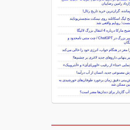
رداد رامین رضاییان
مانده، گران‌ترین خرید تاریخ رئال!
ح لیگ اسکاتلند روی نیمکت منچستریونایتد
ست؛ رویایم واقعی شد
 مارکا درباره 4 انتقال بزرگ لالیگا
تغییر بزرگ در ChatGPT / چت متنی نامحدود و
گان
 مغز در هنگام خواب، انرژی خود را خالی می‌کند
یر پنهانی داروهای جدید لاغری بر چشم‌ها!
مایی «متا» از رقیب «اوپن‌ای‌آی» و «آنتروپیک»
 مصنوعی جدید، انسان از آب درآمد!
‌بینی دقیق زمان برخورد طوفان‌های خورشیدی به
ین ممکن شد
 آب گازدار برای دندان‌ها مضر است؟