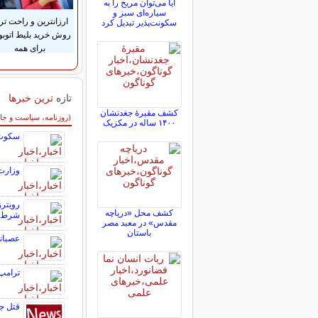
آیا می‌توان مریخ را به
سیاره‌ای سبز و
ارزانترین و راحت تر
سکونت‌پذیر تبدیل کرد
روش خرید بلیط اتوب
برای همه
تازه
ترین خبرها
کشف مقبرۀ جغدنشان
سایر خبرهای داغ
(روزنامه، سیاست و جا
۱۴۰۰ ساله در مکزیک
سکوت معنادار 
وزارت 
رویترز
کشف محل «دریاچه
شرط آن
مقدس» در معبد مصر
باستان
عصبان
ترامپ 
قتل ج