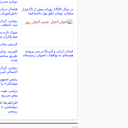
دوباره صدرن
هشدار درباره
در سال 1404 روزانه بیش از 15 هزار
میلیارد تومان خلق پول داشته‌ایم!
دانش‌آموزان
رویترز: ایرا
شد؛ اختلاف با
معدنکاران به
کریدور میانی
فیدان: ایران و آمریکا بر سر پرونده
العربیه: تماس
هسته‌ای به توافقات اصولی رسیده‌اند
طریق میانجی‌ه
شده
رویترز: ایرا
احتمالی آمری
رئیس جمهور آ
موشکی» را ت
ترامپ: همه چ
پیش می‌رود
افراطی‌ها علی
دیپلماسی تا 
رییسی