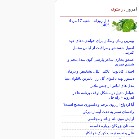
امروز
در بیتوته
فال روزانه - شنبه 17 مرداد
1405
بهترین زمان و مکان برای خواندن دعای عهد
اصول شستشو و مراقبت از لباس مخمل
کبریتی
عمعق بخاری شاعر پارسی گوی سدهٔ پنجم و
ششم قمری
اختلال کاتاتونیا: علائم، علل، تشخیص و درمان
دستور تهیه باقلوای گل رز ؛ تاپترین باقلوای دنیا
مدل های لباس از جنس ملانژ
عوامل دخیل در مشکل توقف برنامه ها در
اندروید + راه حل
آیا ازدواج از روی ترحم و دلسوزی صحیح است؟
راهنمای سفر به هفت آبشار تیرکن
آرایش موی بلند زنانه و مجلسی
سخنان بزرگان درباره فلسفه
علل و نحوه تربیت کودک خرابکار