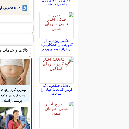
امکان رزرو هتل روی
ماه فراهم شد!
۵۰٪ تخفیف ارتودنسی دندان اقساطی بدون نیاز به چک یا سفته!
عکس روز ناسا از
گنجینه‌های «شکارچی»
بر فراز کوه‌های برفی
کالا ها و خدمات 
پادشاه جنگجویی که
بهترین کرم رفع جا
اولین کتابخانۀ جهان را
ساخت
بخیه زایمان و ترک
پوستی زایمان