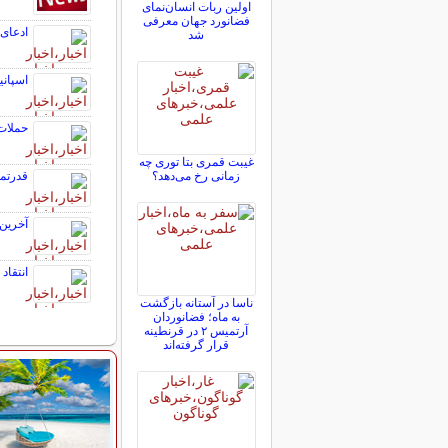
اولین ربات انسان‌نمای
فضانورد جهان معرفی
ادعای صادرات
شد
اسپانی
حملات 
غیبت قمری بتا توری چه
زمانی رخ می‌دهد؟
قدرتم
آخرین 
انتقاد
ناسا در آستانه بازگشت
به ماه؛ فضانوردان
آرتمیس ۲ در قرنطینه
قرار گرفته‌اند