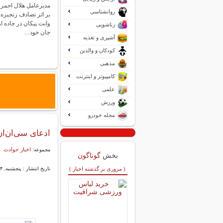
مدیرعامل هلال احمر 
روانشناسی
بر اثر تصادف زنجیره 
زناشویی
جان خود…
آشپزی و تغذیه
کودکان و والدین
مذهبی
کامپیوتر و اینترنت
علمی
ورزش
مجله خودرو
ادعای سی‌ان‌ا
اخبار حوادث
مجموعه:
بخش
گوناگون
( مروری بر گذشته اخبار )
تاریخ انتشار : پنجشنبه, ۲۴ اردیبهشت ۱۴۰۵ ۱۸:۴۸