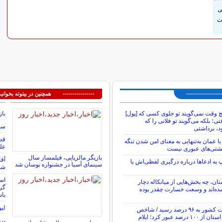
ی
ت
---------------
---------------- همچنین در بیتوته بخوانید
 وقت نمی‌گویند تو جلوی کسی که [پول]
باز
ی؛ بلکه می‌گویند تو فلانی را که
سوم
د، برداشتی
با عمان به‌تنهایی به معنای امن شدن تنگه
عل
شتی‌های عبوری نیست
بازیگر مالزیایی، فیلمساز سال
آقا
به ادعاها درباره درگیری لفظی‌اش با
سینمای آسیا در جشنواره بوسان شد
شما ۴۸٬۰۰۰٬۰۰۰٬۰۰۰ توما
است
ستان، چه بخش‌هایی از میانکاله دچار
گرف
ه‌اند و وسعت خسارت چقدر بوده
باش
لیو
شاخص فلاکت کشور به ۹۶ درصد رسید / شاخص
فلاکت در ۱۹ استان از ۱۰۰ درصد عبور کرد؛ ایلام
برد