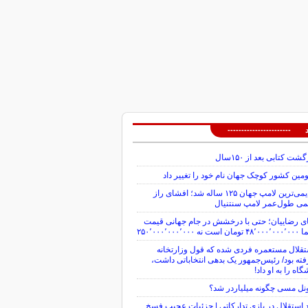
 -----------------------
گشت کتابی بعد از ۱۵۰سال
ین کشور کوچک جهان نام خود را تغییر داد
قدیمی‌ترین لامپ جهان ۱۲۵ ساله شد؛ افشای راز
می طول‌عمر لامپ سنتنیال
ی رضاییان؛ حتی با درخشش در جام جهانی قیمت
ن است نه ۲۵۰٬۰۰۰٬۰۰۰٬۰۰۰
قلال مستعمره فردی شده که قول وزارتخانه
ته بود/ رئیس‌جمهور یک بدهی انتخاباتی داشت،
گاه را به او داد!
نل مسی چگونه میلیاردر شد؟
 استقلال در بازی تدارکاتی | جزئیات عجیب فسخ