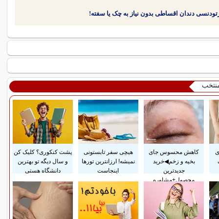
منتخب
ی
کاهش محسوس جای
هیچی سفر تابستونی
پشت کنکوری؟ کلیک کن
بخیه و زخم◀خرید
نمیشه! ارزانترین تورها
و سال دیگه تو بهترین
جدیدترین
اینجاست
دانشگاه هستی
محصول+مشاوره