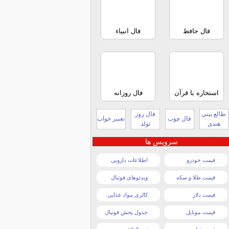
فال حافظ
فال انبیاء
استخاره با قرآن
فال روزانه
طالع بینی
فال روز
فال چوب
تعبیر خواب
هندی
تولد
سرویس ها
قیمت خودرو
اطلاعات دارویی
قیمت طلا و سکه
ویدئوهای فوتبال
قیمت دلار
کالری مواد غذایی
قیمت موبایل
جدول پخش فوتبال