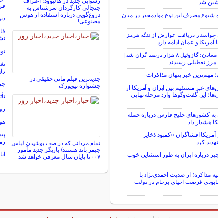
رسوایی جدید در هالیوود؛ اعتراف
شین شد
قرا
جنجالی کارگردان سرشناس به
دروغ‌گویی درباره استفاده از هوش
 شیوع مصرف این نوع موادمخدر در میان
دیو
مصنوعی!
فات
ن خواستار دریافت عوارض از تنگه هرمز
نش
 آمریکا و عمان ادامه دارد
توضیح
شوک تازه به معادن؛ گازوئیل ۸ هزار درصد گران شد |
 مرز تعطیلی رسیدند
رای
؛ مهم‌ترین خبر پنهان مذاکرات
جدیدترین فیلم مانی حقیقی در
چرا
جشنواره نیویورک
‌های غیر مستقیم بین ایران و آمریکا از
ا؛ این گفت‌و‌گو‌ها وارد مرحله نهایی
تأث
رون
ن به کشورهای خلیج فارس درباره حمله
هوش
کا هشدار داد
پیش
مریکا افشاگران «کمبود ذخایر
زم
هدید کرد
تمام مردانی که در صف پوشیدن لباس
جیمز باند هستند/ بازیگر جدید مأمور
آیا
یز درباره ایران به طور استثنایی خوب
۰۰۷ تا پایان سال معرفی خواهد شد
ه مذاکره؛ از ضدیت احمدی‌نژاد با
نابودی فرصت احیای برجام در دولت