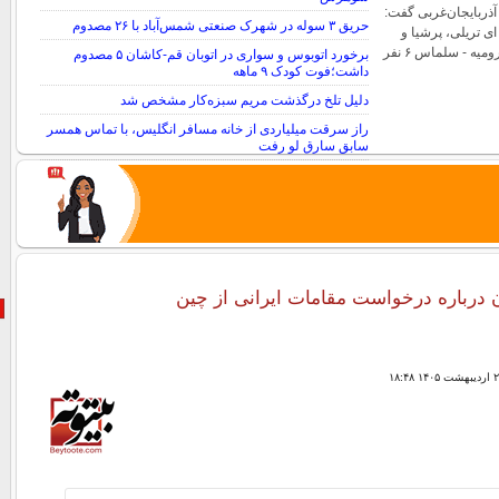
آذربایجان‌غربی گفت:
حریق ۳ سوله در شهرک صنعتی شمس‌آباد با ۲۶ مصدوم
ای تریلی، پرشیا و
وانت پیکان در جاده ارومیه - سلماس ۶ نفر
برخورد اتوبوس و سواری در اتوبان قم-کاشان ۵ مصدوم
داشت؛فوت کودک ۹ ماهه
دلیل تلخ درگذشت مریم سبزه‌کار مشخص شد
راز سرقت میلیاردی از خانه مسافر انگلیس، با تماس همسر
سابق سارق لو رفت
قتل پسرخاله به تصور رابطه پنهانی با همسر
ن درباره درخواست مقامات ایرانی از چین