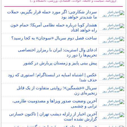
(روزنامه، سیاست و جامعه، حوادث، اقتصادی، ورزشی، دانشگاه و...)
سایر خبرهای داغ
سردار شکارچی: اگر مورد حمله قرار بگیریم، حملات
ما شدیدتر خواهد بود
هشدار کوبا درباره حمله نظامی آمریکا؛ حمام خون
راه خواهد افتاد
ساخت فصل دوم سریال «سوجان» به کجا رسید؟
ادعای وال استریت: ایران با رمزارز اختصاصی
تحریم‌ها را دور زد
پیش بینی پاییز و زمستان پربارش در کشور
عکس | اشتباه امباپه در اینستاگرام؛ استوری که زود
حذف شد!
سریال «خشمگین»؛ روایتی متفاوت از یک قاتل
زنجیره‌ای زن
آخرین وضعیت صدور ویزاها و مصدومیت طارمی،
ترابی و چشمی
آخرین اخبار از زلزله دیشب تهران | تاکنون خسارتی
گزارش نشده است
«پریود و تابوهای قدیمی؛ چرا هنوز گفتنش سخت