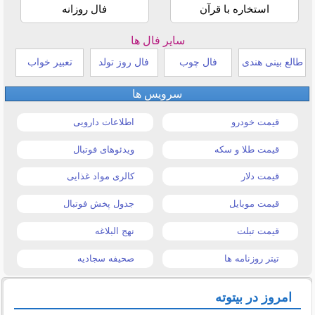
استخاره با قرآن
فال روزانه
سایر فال ها
طالع بینی هندی
فال چوب
فال روز تولد
تعبیر خواب
سرویس ها
قیمت خودرو
اطلاعات دارویی
قیمت طلا و سکه
ویدئوهای فوتبال
قیمت دلار
کالری مواد غذایی
قیمت موبایل
جدول پخش فوتبال
قیمت تبلت
نهج البلاغه
تیتر روزنامه ها
صحیفه سجادیه
امروز در بیتوته