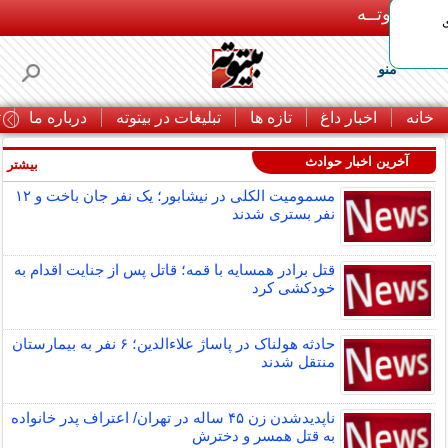
بـیتوتــه
منو
خانه
اخبار داغ
تازه ها
تبلیغات در بیتوته
درباره ما
ت
آخرین اخبار حوادث
بیشتر »
مسمومیت الکلی در نیشابور؛ یک نفر جان باخت و ۱۲
نفر بستری شدند
قتل برادر همسایه با قمه؛ قاتل پس از جنایت اقدام به
خودکشی کرد
حادثه هولناک در پاساژ علاءالدین؛ ۶ نفر به بیمارستان
منتقل شدند
ناپدیدشدن زن ۴۵ ساله در تهران/ اعتراف پدر خانواده
به قتل همسر و دخترش