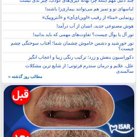
چند دلیل مهم اینکه چرا بهانه گیری‌های کودک، چیز بدی نیست
لباس‎های نو و تمیز هم می‌توانند بیماری‌زا باشند!
رونمایی «متا» از رقیب «اوپن‌ای‌آی» و «آنتروپیک»
هوش مصنوعی جدید، انسان از آب درآمد!
تور آل یا یوآل چیست؟ تفاوت‌های مهمی که باید بدانید!
نور خورشید و دشمن خاموش چشمان شما؛ آفتاب سوختگی چشم
چیست؟
دکوراسیون بنفش و زرد؛ ترکیب رنگی زیبا و اعجاب انگیز
علل، علایم و درمان سندرم فرتوتی؛ از شایع ترین مشکلات
سالمندی
مطالب روز گذشته »