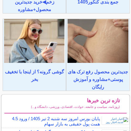
جمع بندی کنکور1405
زخم◀خرید جدیدترین
محصول+مشاوره
جدیدترین محصول رفع ترک های
گوشی گرونه؟ از اینجا با تخغیف
پوستی+مشاوره و آموزش
بخر
رایگان
تازه ترین خبرها
(روزنامه، سیاست و جامعه، حوادث، اقتصادی، ورزشی، دانشگاه و...)
سایر خبرهای داغ
پایان بورس امروز سه شنبه 2 تیر 1405 / ورود 4.5
همت پول حقیقی به بازار سهام