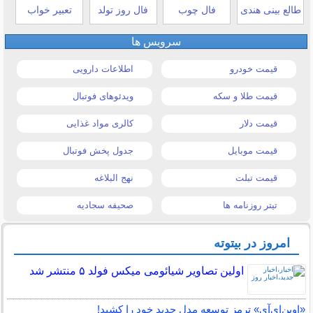
طالع بینی هندی
فال چوب
فال روز تولد
تعبیر خواب
سرویس ها
قیمت خودرو
اطلاعات دارویی
قیمت طلا و سکه
ویدئوهای فوتبال
قیمت دلار
کالری مواد غذایی
قیمت موبایل
جدول پخش فوتبال
قیمت تبلت
نهج البلاغه
تیتر روزنامه ها
صحیفه سجادیه
امروز در بیتوته
اولین تصاویر شیائومی میکس فولد ۵ منتشر شد
«اوپن‌ای‌آی» ترمز توسعه مدل جدید خود را کشید!