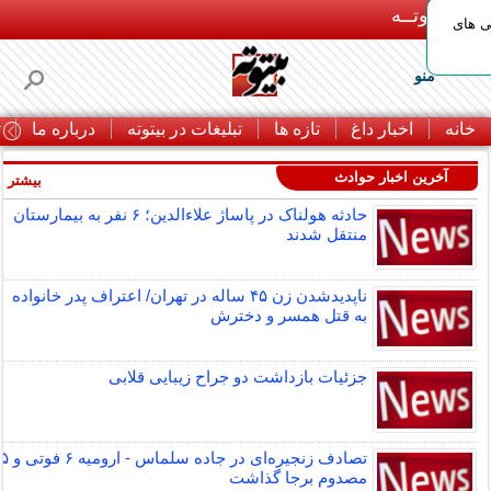
بـیتوتــه
ی های
منو
خانه
اخبار داغ
تازه ها
تبلیغات در بیتوته
درباره ما
ت
آخرین اخبار حوادث
بیشتر »
حادثه هولناک در پاساژ علاءالدین؛ ۶ نفر به بیمارستان
منتقل شدند
ناپدیدشدن زن ۴۵ ساله در تهران/ اعتراف پدر خانواده
به قتل همسر و دخترش
جزئیات بازداشت دو جراح زیبایی قلابی
تصادف زنجیره‌ای در جاده سلماس - ارومیه ۶ فوتی و
مصدوم برجا گذاشت