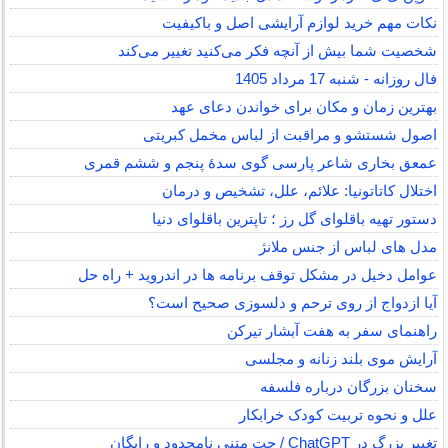
نکات مهم خرید لوازم آرایشی اصل و باکیفیت
شخصیت شما بیش از آنچه فکر می‌کنید تغییر می‌کند
فال روزانه - شنبه 17 مرداد 1405
بهترین زمان و مکان برای خواندن دعای عهد
اصول شستشو و مراقبت از لباس مخمل کبریتی
عمعق بخاری شاعر پارسی گوی سدهٔ پنجم و ششم قمری
اختلال کاتاتونیا: علائم، علل، تشخیص و درمان
دستور تهیه باقلوای گل رز ؛ تاپترین باقلوای دنیا
مدل های لباس از جنس ملانژ
عوامل دخیل در مشکل توقف برنامه ها در اندروید + راه حل
آیا ازدواج از روی ترحم و دلسوزی صحیح است؟
راهنمای سفر به هفت آبشار تیرکن
آرایش موی بلند زنانه و مجلسی
سخنان بزرگان درباره فلسفه
علل و نحوه تربیت کودک خرابکار
تغییر بزرگ در ChatGPT / چت متنی نامحدود و رایگان