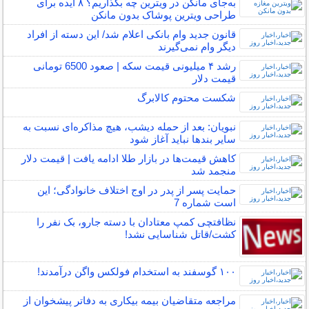
به‌جای مانکن در ویترین چه بگذاریم؟ ۸ ایده برای
طراحی ویترین پوشاک بدون مانکن
قانون جدید وام بانکی اعلام شد/ این دسته از افراد
دیگر وام نمی‌گیرند
رشد ۴ میلیونی قیمت سکه | صعود 6500 تومانی
قیمت دلار
شکست محتوم کالابرگ
نبویان: بعد از حمله دیشب، هیچ مذاکره‌ای نسبت به
سایر بندها نباید آغاز شود
کاهش قیمت‌ها در بازار طلا ادامه یافت | قیمت دلار
منجمد شد
حمایت پسر از پدر در اوج اختلاف خانوادگی؛ این
است شماره 7
نظافتچی کمپ معتادان با دسته جارو، بک نفر را
کشت/قاتل شناسایی نشد!
۱۰۰ گوسفند به استخدام فولکس واگن درآمدند!
مراجعه متقاضیان بیمه بیکاری به دفاتر پیشخوان از