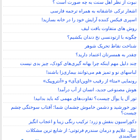
نبوت از نظر اهل سنت به چه صورت است ؟
اشعار ترکی عاشقانه به همراه ترجمه فارسی
اسپری فیکس کننده آرایش خود را در خانه بسازید!
روش های متفاوت بافت لیف
چگونه با ارتودنسی نخ دندان بکشیم؟
شناخت نقاط تحریک شوهر
چقدر به همسرتان اعتماد دارید؟
چند دلیل مهم اینکه چرا بهانه گیری‌های کودک، چیز بدی نیست
لباس‎های نو و تمیز هم می‌توانند بیماری‌زا باشند!
رونمایی «متا» از رقیب «اوپن‌ای‌آی» و «آنتروپیک»
هوش مصنوعی جدید، انسان از آب درآمد!
تور آل یا یوآل چیست؟ تفاوت‌های مهمی که باید بدانید!
نور خورشید و دشمن خاموش چشمان شما؛ آفتاب سوختگی چشم
چیست؟
دکوراسیون بنفش و زرد؛ ترکیب رنگی زیبا و اعجاب انگیز
علل، علایم و درمان سندرم فرتوتی؛ از شایع ترین مشکلات
سالمندی