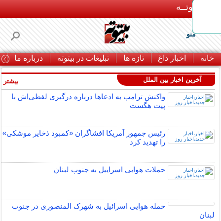
بـیتوتــه
منو
خانه
اخبار داغ
تازه ها
تبلیغات در بیتوته
درباره ما
ت
آخرین اخبار بین الملل
بیشتر »
واکنش ترامپ به ادعاها درباره درگیری لفظی‌اش با
پیت هگست
رئیس جمهور آمریکا افشاگران «کمبود ذخایر موشکی»
را تهدید کرد
حملات هوایی اسراییل به جنوب لبنان
حمله هوایی اسرائیل به شهرک المنصوری در جنوب
لبنان