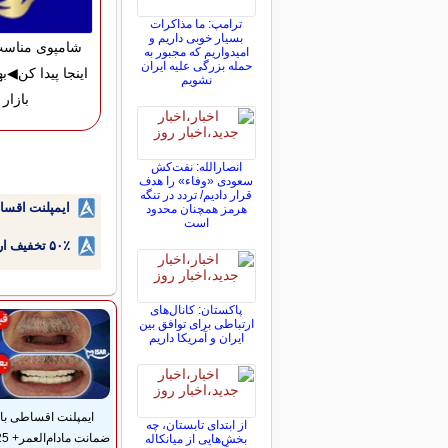
ترامپ: ما مذاکرات
بسیار خوبی داریم و
شامپوی مناسب
امیدواریم که مجبور به
حمله بزرگی علیه ایران
اینجا پیدا کن◀به
نشویم
بازار
انصارالله: نفت‌کش
سعودی «وفاء» را هدف
قرار دادیم/ تردد در تنگه
ایمپلنت اقسا
هرمز همچنان محدود
است
۵۰٪ تخفیف ارتودنسی دندان اقساطی بدون نیاز به چک یا سفته!
پاکستان: کانال‌های
ارتباطی برای توافق بین
ایران و آمریکا داریم
ایمپلنت اقساطی با
از ابتدای تابستان، چه
بخش‌هایی از میانکاله