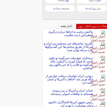
قیمت تبلت
نهج البلاغه
تیتر روزنامه ها
صحیفه سجادیه
جذاب تـــرین اخبار : روز
اخبار هفته
واکنش ترامپ به ادعاها درباره درگیری
لفظی‌اش با پیت هگست
العربیه: تماس‌های غیر مستقیم بین ایران و
آمریکا از طریق میانجی‌ها؛ این گفت‌و‌گو‌ها
وارد مرحله نهایی شده
پزشکیان: هیچ وقت نمی‌گویند تو جلوی
کسی که [پول] خورده را گرفتی؛ بلکه
می‌گویند تو فلانی را که حزب‌اللهی بود،
برداشتی
رویترز: ایران خواستار دریافت عوارض از
تنگه هرمز شد؛ اختلاف با آمریکا و عمان
ادامه دارد
فیدان: ایران و آمریکا بر سر پرونده
هسته‌ای به توافقات اصولی رسیده‌اند
رئیس جمهور آمریکا افشاگران «کمبود
ذخایر موشکی» را تهدید کرد