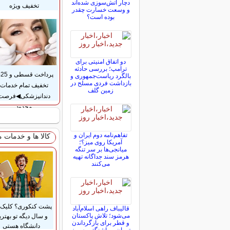
دچار آتش‌سوزی شده‌اند
تخفیف ویژه
و وسعت خسارت چقدر
بوده است؟
دو اتفاق امنیتی برای
ترامپ؛ بررسی حادثه
پر
بالگرد ریاست‌جمهوری و
بازداشت فردی مسلح در
تخفیف تمام خدمات
زمین گلف
دندانپزشکی◀فرصت
محدود
تفاهم‌نامه دوم ایران و
کالا ها و خدمات 
آمریکا روی میز؟؛
میانجی‌ها بر سر تنگه
هرمز سند جداگانه تهیه
می‌کنند
پشت کنکوری؟ کلیک 
قالیباف راهی اسلام‌آباد
می‌شود؛ تلاش پاکستان
و سال دیگه تو بهتری
و قطر برای بازگرداندن
دانشگاه هستی