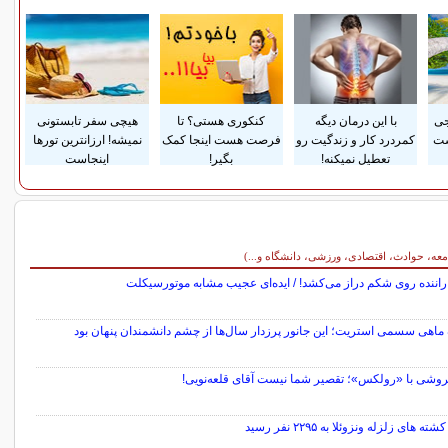
جی
با این درمان دیگه
کنکوری هستی؟ تا
هیچی سفر تابستونی
ست
کمردرد کار و زندگیت رو
فرصت هست اینجا کمک
نمیشه! ارزانترین تورها
تعطیل نمیکنه!
بگیر!
اینجاست
معه، حوادث، اقتصادی، ورزشی، دانشگاه و...)
اننده روی شکم دراز می‌کشد! / ایده‌ای عجیب مشابه موتورسیکلت
اهی سسمی استریت؛ این جانور پرزدار سال‌ها از چشم دانشمندان پنهان بود
وشی با «رولکس»؛ تقصیر شما نیست آقای قلعه‌نویی!
ه های زلزله ونزوئلا به ۲۲۹۵ نفر رسید