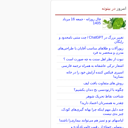
امروز
در بیتوته
فال روزانه - جمعه 16 مرداد
1405
تغییر بزرگ در ChatGPT / چت متنی نامحدود و
رایگان
زیورآلات و طلاهای مناسب آقایان با طراحی‌های
مدرن و منحصر به فرد
نبوت از نظر اهل سنت به چه صورت است ؟
اشعار ترکی عاشقانه به همراه ترجمه فارسی
اسپری فیکس کننده آرایش خود را در خانه
بسازید!
روش های متفاوت بافت لیف
چگونه با ارتودنسی نخ دندان بکشیم؟
شناخت نقاط تحریک شوهر
چقدر به همسرتان اعتماد دارید؟
چند دلیل مهم اینکه چرا بهانه گیری‌های کودک،
چیز بدی نیست
لباس‎های نو و تمیز هم می‌توانند بیماری‌زا باشند!
رونمایی «متا» از رقیب «اوپن‌ای‌آی» و