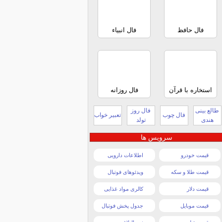
فال حافظ
فال انبیاء
استخاره با قرآن
فال روزانه
طالع بینی
فال روز
فال چوب
تعبیر خواب
هندی
تولد
سرویس ها
قیمت خودرو
اطلاعات دارویی
قیمت طلا و سکه
ویدئوهای فوتبال
قیمت دلار
کالری مواد غذایی
قیمت موبایل
جدول پخش فوتبال