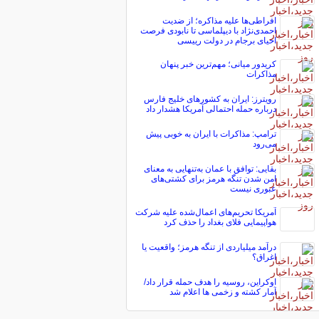
افراطی‌ها علیه مذاکره؛ از ضدیت
احمدی‌نژاد با دیپلماسی تا نابودی فرصت
احیای برجام در دولت رییسی
کریدور میانی؛ مهم‌ترین خبر پنهان
مذاکرات
رویترز: ایران به کشورهای خلیج فارس
درباره حمله احتمالی آمریکا هشدار داد
ترامپ: مذاکرات با ایران به خوبی پیش
می‌رود
بقایی: توافق با عمان به‌تنهایی به معنای
امن شدن تنگه هرمز برای کشتی‌های
عبوری نیست
آمریکا تحریم‌های اعمال‌شده علیه شرکت
هواپیمایی فلای بغداد را حذف کرد
درآمد میلیاردی از تنگه هرمز؛ واقعیت یا
اغراق؟
اوکراین، روسیه را هدف حمله قرار داد/
آمار کشته و زخمی ها اعلام شد