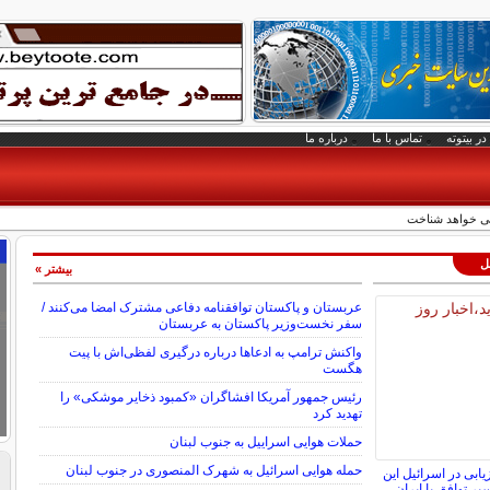
در بیتوته
تماس با ما
درباره ما
اجی خواهد شناخت
لل
بیشتر »
عربستان و پاکستان توافقنامه دفاعی مشترک امضا می‌کنند /
سفر نخست‌وزیر پاکستان به عربستان
واکنش ترامپ به ادعاها درباره درگیری لفظی‌اش با پیت
هگست
رئیس جمهور آمریکا افشاگران «کمبود ذخایر موشکی» را
تهدید کرد
حملات هوایی اسراییل به جنوب لبنان
حمله هوایی اسرائیل به شهرک المنصوری در جنوب لبنان
: ارزیابی در اسرائیل این
ر توافق با ایران