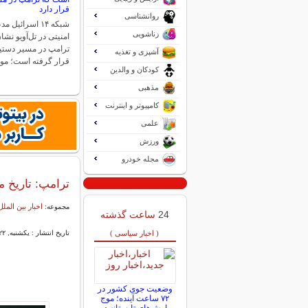
قرار دارد
روانشناسی
شبکه ۱۴ اسرائی
زناشویی
امنیتی در تل‌آویو نشا
ترامپ در مسیر دستیاب
آشپزی و تغذیه
قرار گرفته است؛ م
کودکان و والدین
مذهبی
کامپیوتر و اینترنت
علمی
ورزش
مجله خودرو
ترامپ: تاریخ م
اخبار بین الملل
مجموعه:
24
ساعت گذشته
( اخبار سیاسی )
تاریخ انتشار : یکشنبه, ۲۲ تیر ۱۴۰۴ ۲۰:۰۷
وضعیت جوی کشور در
۷۲ ساعت آینده؛ موج