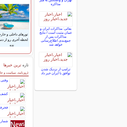
تهران و واشنگتن به میز
مذاکره
بقائی: مذاکرات ایران و
عمان مثبت است / نتایج
تورهای داخلی و خار
مذاکرات پس از
لحظه آخری رو از د
جمع‌بندی اطلاع‌رسانی
خواهد شد
نده
تازه
ترین خبرها
ترامپ از نزدیک شدن
سایر خبرهای داغ
(روزنامه، سیاست و جا
توافق با ایران خبر داد
وقتی ر
کشف م
فخرفر
شمار کشت