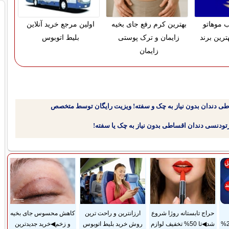
 موهاتو
بهترین کرم رفع جای بخیه
اولین مرجع خرید آنلاین
ترین برند
زایمان و ترک پوستی
بلیط اتوبوس
زایمان
طی دندان بدون نیاز به چک و سفته! ویزیت رایگان توسط متخصص
حراج تابستانه روژا شروع
ارزانترین و راحت ترین
کاهش محسوس جای بخیه
ضمانت مادام‌العمر+ 25%
شد◀تا 50% تخفیف لوازم
روش خرید بلیط اتوبوس
و زخم◀خرید جدیدترین