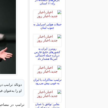
بارش‌های تابستانه در
راه ۱۱ استان
حملات هوایی اسراییل به
جنوب لبنان
رویترز: ایران به
کشورهای خلیج فارس
درباره حمله احتمالی
آمریکا هشدار داد
ترامپ: مذاکرات با ایران
به خوبی پیش می‌رود
دونالد ترامپ در
او را به‌عنوان 
بقایی: توافق با عمان
ترامپ در مصاحبی
به‌تنهایی به معنای امن