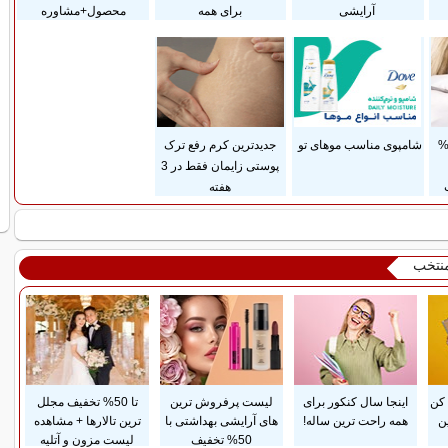
آرایشی
برای همه
محصول+مشاوره
داخت قسطی و 25%
شامپوی مناسب موهای تو
جدیدترین کرم رفع ترک
پوستی زایمان فقط در 3
هفته
منتخب
کن
اینجا سال کنکور برای
لیست پرفروش ترین
تا 50% تخفیف مجلل
ن
همه راحت ترین ساله!
های آرایشی بهداشتی با
ترین تالارها + مشاهده
50% تخفیف
لیست مزون و آتلیه