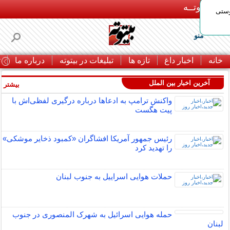
بـیتوتــه
وستی
منو
خانه
اخبار داغ
تازه ها
تبلیغات در بیتوته
درباره ما
ت
آخرین اخبار بین الملل
بیشتر »
واکنش ترامپ به ادعاها درباره درگیری لفظی‌اش با
پیت هگست
رئیس جمهور آمریکا افشاگران «کمبود ذخایر موشکی»
را تهدید کرد
حملات هوایی اسراییل به جنوب لبنان
حمله هوایی اسرائیل به شهرک المنصوری در جنوب
لبنان