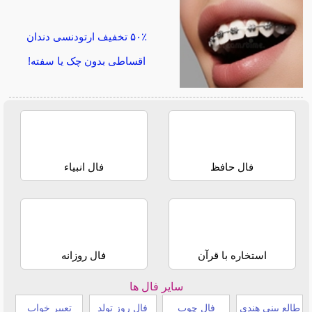
۵۰٪ تخفیف ارتودنسی دندان
اقساطی بدون چک یا سفته!
فال حافظ
فال انبیاء
استخاره با قرآن
فال روزانه
سایر فال ها
طالع بینی هندی
فال چوب
فال روز تولد
تعبیر خواب