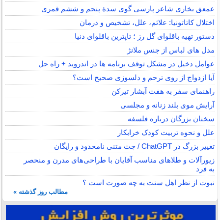
عمعق بخاری شاعر پارسی گوی سدهٔ پنجم و ششم قمری
اختلال کاتاتونیا: علائم، علل، تشخیص و درمان
دستور تهیه باقلوای گل رز ؛ تاپترین باقلوای دنیا
مدل های لباس از جنس ملانژ
عوامل دخیل در مشکل توقف برنامه ها در اندروید + راه حل
آیا ازدواج از روی ترحم و دلسوزی صحیح است؟
راهنمای سفر به هفت آبشار تیرکن
آرایش موی بلند زنانه و مجلسی
سخنان بزرگان درباره فلسفه
علل و نحوه تربیت کودک خرابکار
تغییر بزرگ در ChatGPT / چت متنی نامحدود و رایگان
زیورآلات و طلاهای مناسب آقایان با طراحی‌های مدرن و منحصر
به فرد
نبوت از نظر اهل سنت به چه صورت است ؟
مطالب روز گذشته »