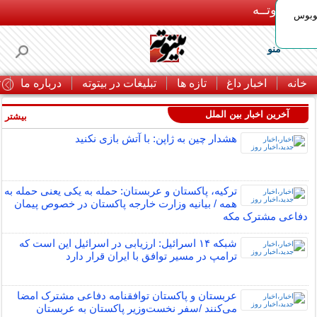
بـیتوتــه
توبوس
منو
خانه
اخبار داغ
تازه ها
تبلیغات در بیتوته
درباره ما
ت
آخرین اخبار بین الملل
بیشتر »
هشدار چین به ژاپن: با آتش بازی نکنید
ترکیه، پاکستان و عربستان: حمله به یکی یعنی حمله به
همه / بیانیه وزارت خارجه پاکستان در خصوص پیمان
دفاعی مشترک مکه
شبکه ۱۴ اسرائیل: ارزیابی در اسرائیل این است که
ترامپ در مسیر توافق با ایران قرار دارد
عربستان و پاکستان توافقنامه دفاعی مشترک امضا
می‌کنند /سفر نخست‌وزیر پاکستان به عربستان