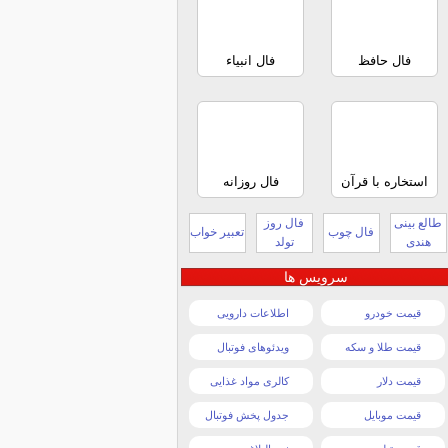
فال حافظ
فال انبیاء
استخاره با قرآن
فال روزانه
طالع بینی
فال روز
فال چوب
تعبیر خواب
هندی
تولد
سرویس ها
قیمت خودرو
اطلاعات دارویی
قیمت طلا و سکه
ویدئوهای فوتبال
قیمت دلار
کالری مواد غذایی
قیمت موبایل
جدول پخش فوتبال