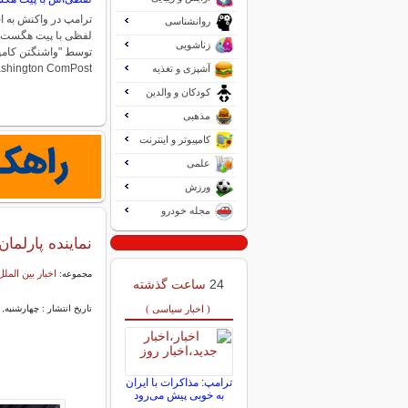
ترامپ در واکنش به ا
روانشناسی
لفظی با پیت هگست م
زناشویی
Washington ComPost)، یکی از بد
آشپزی و تغذیه
کودکان و والدین
مذهبی
کامپیوتر و اینترنت
علمی
ورزش
مجله خودرو
نماینده پارلم
اخبار بین الملل
مجموعه:
24
ساعت گذشته
( اخبار سیاسی )
تاریخ انتشار : چهارشنبه, ۲۶ شهریور ۱۴۰۴ ۱۳:۰۵
ترامپ: مذاکرات با ایران
به خوبی پیش می‌رود