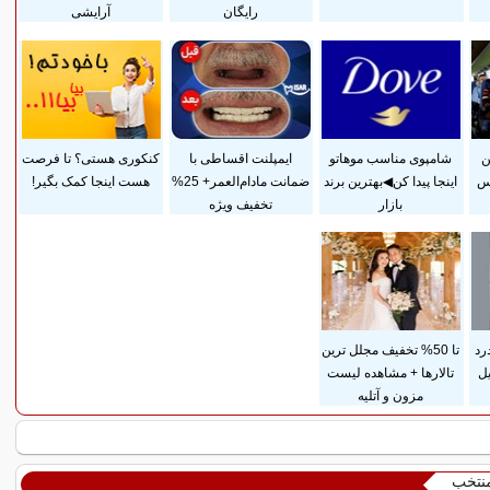
رایگان
آرایشی
ن
شامپوی مناسب موهاتو
ایمپلنت اقساطی با
کنکوری هستی؟ تا فرصت
وس
اینجا پیدا کن◀بهترین برند
ضمانت مادام‌العمر+ 25%
هست اینجا کمک بگیر!
بازار
تخفیف ویژه
رد
تا 50% تخفیف مجلل ترین
ل
تالارها + مشاهده لیست
مزون و آتلیه
منتخب