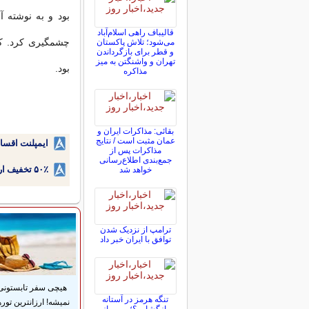
بود و به نوشته 
قالیباف راهی اسلام‌آباد
چشمگیری کرد. کرک
می‌شود؛ تلاش پاکستان
و قطر برای بازگرداندن
تهران و واشنگتن به میز
بود.
مذاکره
بقائی: مذاکرات ایران و
عمان مثبت است / نتایج
ایمپلنت اقسا
مذاکرات پس از
جمع‌بندی اطلاع‌رسانی
۵۰٪ تخفیف ارتودنسی دندان اقساطی بدون نیاز به چک یا سفته!
خواهد شد
ترامپ از نزدیک شدن
توافق با ایران خبر داد
هیچی سفر تابستونی
تنگه هرمز در آستانه
نمیشه! ارزانترین توره