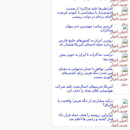
افراطی‌ها علیه مذاکره؛ از ضدیت
احمدی‌نژاد با دیپلماسی تا نابودی فرصت
احیای برجام در دولت رییسی
کریدور میانی؛ مهم‌ترین خبر پنهان
مذاکرات
رویترز: ایران به کشورهای خلیج فارس
درباره حمله احتمالی آمریکا هشدار داد
ترامپ: مذاکرات با ایران به خوبی پیش
می‌رود
بقایی: توافق با عمان به‌تنهایی به معنای
امن شدن تنگه هرمز برای کشتی‌های
عبوری نیست
آمریکا تحریم‌های اعمال‌شده علیه شرکت
هواپیمایی فلای بغداد را حذف کرد
درآمد میلیاردی از تنگه هرمز؛ واقعیت یا
اغراق؟
اوکراین، روسیه را هدف حمله قرار داد/
آمار کشته و زخمی ها اعلام شد