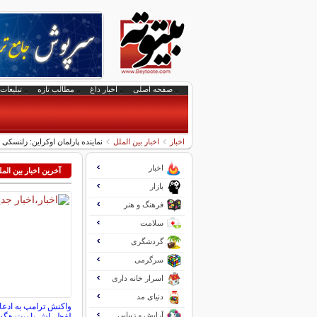
صفحه اصلی
اخبار داغ
مطالب تازه
تبلیغات 
اخبار
اخبار بین الملل
نماینده پارلمان اوکراین: زلنس
اخبار
آخرین اخبار بین الم
بازار
فرهنگ و هنر
سلامت
گردشگری
سرگرمی
اسرار خانه داری
دنیای مد
واکنش ترامپ به ادعاه
آرایش و زیبایی
لفظی‌اش با پیت هگ