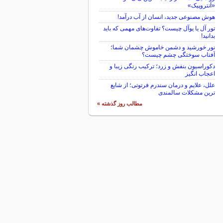
«آنتروپیک»
هوش مصنوعی جدید، انسان از آب درآمد!
تور آل یا یوآل چیست؟ تفاوت‌های مهمی که باید
بدانید!
نور خورشید و دشمن خاموش چشمان شما؛
آفتاب سوختگی چشم چیست؟
دکوراسیون بنفش و زرد؛ ترکیب رنگی زیبا و
اعجاب انگیز
علل، علایم و درمان سندرم فرتوتی؛ از شایع
ترین مشکلات سالمندی
مطالب روز گذشته »