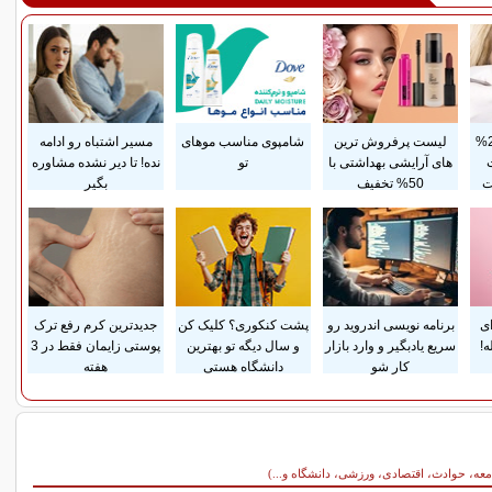
پرداخت قسطی و 25%
لیست پرفروش ترین
شامپوی مناسب موهای
مسیر اشتباه رو ادامه
های آرایشی بهداشتی با
تو
نده! تا دیر نشده مشاوره
ت
50% تخفیف
بگیر
ای
برنامه نویسی اندروید رو
پشت کنکوری؟ کلیک کن
جدیدترین کرم رفع ترک
!
سریع یادبگیر و وارد بازار
و سال دیگه تو بهترین
پوستی زایمان فقط در 3
کار شو
دانشگاه هستی
هفته
معه، حوادث، اقتصادی، ورزشی، دانشگاه و...)