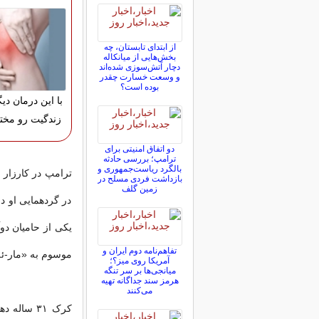
از ابتدای تابستان، چه
بخش‌هایی از میانکاله
دچار آتش‌سوزی شده‌اند
و وسعت خسارت چقدر
بوده است؟
با این درمان دیگ
زندگیت رو مختل
دو اتفاق امنیتی برای
ترامپ؛ بررسی حادثه
بالگرد ریاست‌جمهوری و
ترامپ در کارزار ا
بازداشت فردی مسلح در
زمین گلف
در گردهمایی او در
یکی از حامیان دو
تفاهم‌نامه دوم ایران و
موسوم به «مار-ئه-
آمریکا روی میز؟؛
میانجی‌ها بر سر تنگه
هرمز سند جداگانه تهیه
می‌کنند
کرک ۳۱ سا