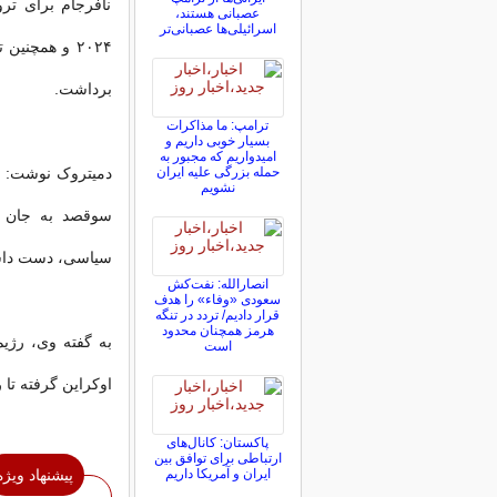
نافرجام برای ترو
عصبانی هستند،
اسرائیلی‌ها عصبانی‌تر
۲۰۲۴ و همچن
برداشت.
ترامپ: ما مذاکرات
بسیار خوبی داریم و
امیدواریم که مجبور به
حمله بزرگی علیه ایران
دمیتروک نوشت: «ا
نشویم
سوقصد به جان ت
سیاسی، دست دا
انصارالله: نفت‌کش
سعودی «وفاء» را هدف
قرار دادیم/ تردد در تنگه
هرمز همچنان محدود
به گفته وی، رژی
است
اوکراین گرفته تا 
پاکستان: کانال‌های
ارتباطی برای توافق بین
ایران و آمریکا داریم
پیشنهاد ویژه