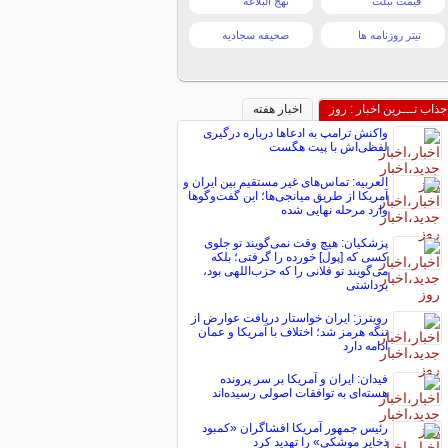
قیمت تبلت
نهج البلاغه
تیتر روزنامه ها
صحیفه سجادیه
جذاب تـــرین اخبار : روز
اخبار هفته
واکنش ترامپ به ادعاها درباره درگیری
لفظی‌اش با پیت هگست
العربیه: تماس‌های غیر مستقیم بین ایران و
آمریکا از طریق میانجی‌ها؛ این گفت‌و‌گو‌ها
وارد مرحله نهایی شده
پزشکیان: هیچ وقت نمی‌گویند تو جلوی
کسی که [پول] خورده را گرفتی؛ بلکه
می‌گویند تو فلانی را که حزب‌اللهی بود،
برداشتی
رویترز: ایران خواستار دریافت عوارض از
تنگه هرمز شد؛ اختلاف با آمریکا و عمان
ادامه دارد
فیدان: ایران و آمریکا بر سر پرونده
هسته‌ای به توافقات اصولی رسیده‌اند
رئیس جمهور آمریکا افشاگران «کمبود
ذخایر موشکی» را تهدید کرد