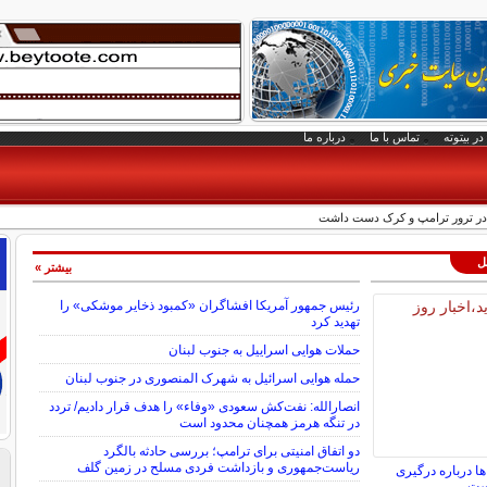
در بیتوته
تماس با ما
درباره ما
کی در ترور ترامپ و کرک دست داشت
لل
بیشتر »
رئیس جمهور آمریکا افشاگران «کمبود ذخایر موشکی» را
تهدید کرد
حملات هوایی اسراییل به جنوب لبنان
حمله هوایی اسرائیل به شهرک المنصوری در جنوب لبنان
انصارالله: نفت‌کش سعودی «وفاء» را هدف قرار دادیم/ تردد
در تنگه هرمز همچنان محدود است
دو اتفاق امنیتی برای ترامپ؛ بررسی حادثه بالگرد
ریاست‌جمهوری و بازداشت فردی مسلح در زمین گلف
ا درباره درگیری
ست