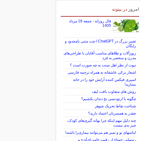
امروز
در بیتوته
فال روزانه - جمعه 16 مرداد
1405
تغییر بزرگ در ChatGPT / چت متنی نامحدود و
رایگان
زیورآلات و طلاهای مناسب آقایان با طراحی‌های
مدرن و منحصر به فرد
نبوت از نظر اهل سنت به چه صورت است ؟
اشعار ترکی عاشقانه به همراه ترجمه فارسی
اسپری فیکس کننده آرایش خود را در خانه
بسازید!
روش های متفاوت بافت لیف
چگونه با ارتودنسی نخ دندان بکشیم؟
شناخت نقاط تحریک شوهر
چقدر به همسرتان اعتماد دارید؟
چند دلیل مهم اینکه چرا بهانه گیری‌های کودک،
چیز بدی نیست
لباس‎های نو و تمیز هم می‌توانند بیماری‌زا باشند!
رونمایی «متا» از رقیب «اوپن‌ای‌آی» و