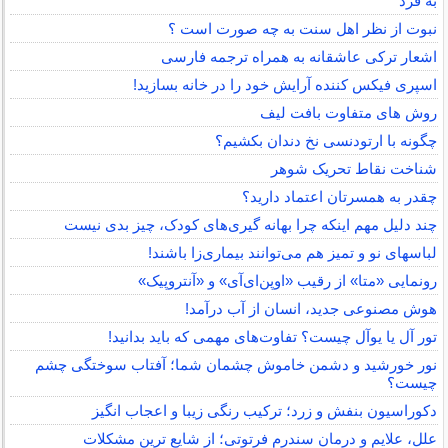
به فرد
نبوت از نظر اهل سنت به چه صورت است ؟
اشعار ترکی عاشقانه به همراه ترجمه فارسی
اسپری فیکس کننده آرایش خود را در خانه بسازید!
روش های متفاوت بافت لیف
چگونه با ارتودنسی نخ دندان بکشیم؟
شناخت نقاط تحریک شوهر
چقدر به همسرتان اعتماد دارید؟
چند دلیل مهم اینکه چرا بهانه گیری‌های کودک، چیز بدی نیست
لباس‎های نو و تمیز هم می‌توانند بیماری‌زا باشند!
رونمایی «متا» از رقیب «اوپن‌ای‌آی» و «آنتروپیک»
هوش مصنوعی جدید، انسان از آب درآمد!
تور آل یا یوآل چیست؟ تفاوت‌های مهمی که باید بدانید!
نور خورشید و دشمن خاموش چشمان شما؛ آفتاب سوختگی چشم
چیست؟
دکوراسیون بنفش و زرد؛ ترکیب رنگی زیبا و اعجاب انگیز
علل، علایم و درمان سندرم فرتوتی؛ از شایع ترین مشکلات