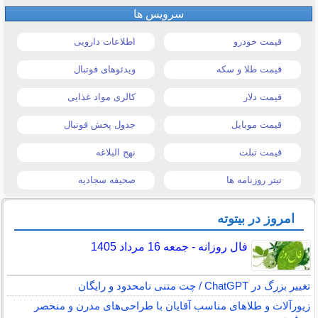
سرویس ها
قیمت خودرو
اطلاعات دارویی
قیمت طلا و سکه
ویدئوهای فوتبال
قیمت دلار
کالری مواد غذایی
قیمت موبایل
جدول پخش فوتبال
قیمت تبلت
نهج البلاغه
تیتر روزنامه ها
صحیفه سجادیه
امروز در بیتوته
فال روزانه - جمعه 16 مرداد 1405
تغییر بزرگ در ChatGPT / چت متنی نامحدود و رایگان
زیورآلات و طلاهای مناسب آقایان با طراحی‌های مدرن و منحصر