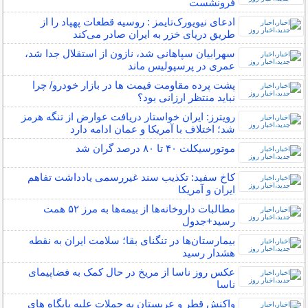
فرونشست
ادعای نیویورک‌تایمز : روسیه قطعات پهپاد را از
طریق دریای خزر به ایران صادر می‌کند
سهرابیان سپاهانی شد، نازون از استقلال جدا شد،
عمری در پرسپولیس ماند
پشت پرده مقاومت قیمت‌ ها در بازار خودرو/ چرا
نباید منتظر ارزانی بود؟
رویترز: ایران خواستار دریافت عوارض از تنگه هرمز
شد؛ اختلاف با آمریکا و عمان ادامه دارد
موتورسیکلت ۴۰ تا ۸۰ درصد گران شد
کاخ سفید: تکذیب سند غیررسمی یادداشت تفاهم
ایران و آمریکا
مطالبات داروخانه‌ها از بیمه‌ها به مرز ۵۲ همت
رسید+جدول
بیمارستان‌ها در تنگنای بقا؛ سلامت ایران به نقطه
هشدار رسید
عکس روز ناسا از مریخ در حال کمک به فضاپیمای
ناسا
واکنش قطر و عربستان به حملات علیه پایگاه های