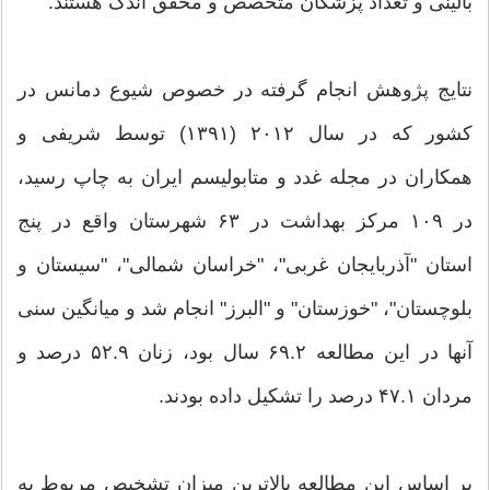
بالینی و تعداد پزشکان متخصص و محقق اندک هستند.
نتایج پژوهش انجام گرفته در خصوص شیوع دمانس در
کشور که در سال ۲۰۱۲ (۱۳۹۱) توسط شریفی و
همکاران در مجله غدد و متابولیسم ایران به چاپ رسید،
در ۱۰۹ مرکز بهداشت در ۶۳ شهرستان واقع در پنج
استان "آذربایجان غربی"، "خراسان شمالی"، "سیستان و
بلوچستان"، "خوزستان" و "البرز" انجام شد و میانگین سنی
آنها در این مطالعه ۶۹.۲ سال بود، زنان ۵۲.۹ درصد و
مردان ۴۷.۱ درصد را تشکیل داده بودند.
بر اساس این مطالعه بالاترین میزان تشخیص مربوط به