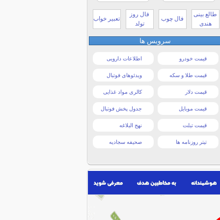
طالع بینی
فال روز
فال چوب
تعبیر خواب
هندی
تولد
سرویس ها
قیمت خودرو
اطلاعات دارویی
قیمت طلا و سکه
ویدئوهای فوتبال
قیمت دلار
کالری مواد غذایی
قیمت موبایل
جدول پخش فوتبال
قیمت تبلت
نهج البلاغه
تیتر روزنامه ها
صحیفه سجادیه