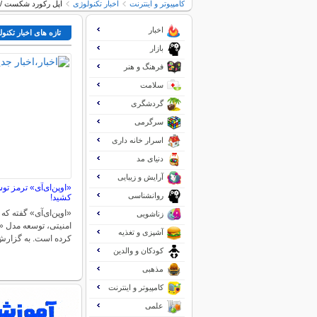
کامپیوتر و اینترنت
اخبار تکنولوژی
اپل رکورد شکست /درآمد ۱۱۱٫۲ میلیارد دلاری و فروش خیر
اخبار
تازه های اخبار تکنو
بازار
فرهنگ و هنر
سلامت
گردشگری
سرگرمی
اسرار خانه داری
دنیای مد
آرایش و زیبایی
«اوپن‌ای‌آی» ترمز تو
روانشناسی
کشید!
«اوپن‌ای‌آی» گفته که 
زناشویی
امنیتی، توسعه مدل «آ
آشپزی و تغذیه
کرده است. به گزار
کودکان و والدین
مذهبی
کامپیوتر و اینترنت
علمی