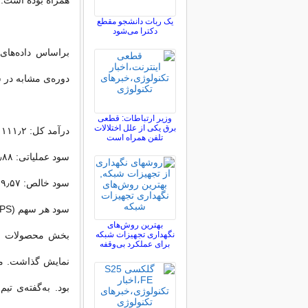
همراه بوده است.
یک ربات دانشجو مقطع
دکترا می‌شود
براساس داده‌های
دوره‌ی مشابه در 
وزیر ارتباطات: قطعی
برق یکی از علل اختلالات
درآمد کل: ۱۱۱٫۲ میلیارد دلار (۱۷ درصد افزایش)
تلفن همراه است
سود عملیاتی: ۳۵٫۸۸ میلیارد دلار (حدود ۲۱ درصد افزایش)
سود خالص: ۲۹٫۵۷ میلیارد دلار (حدود ۱۹ درصد افزایش)
سود هر سهم (EPS) رقیق‌شده: ۲٫۰۱ دلار (۲۲ درصد افزایش)
بهترین روش‌های
نگهداری تجهیزات شبکه
برای عملکرد بی‌وقفه
نمایش گذاشت. مو