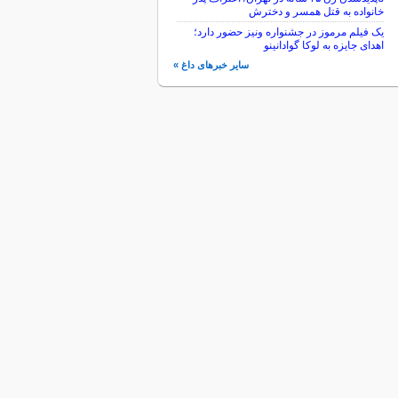
خانواده به قتل همسر و دخترش
یک فیلم مرموز در جشنواره ونیز حضور دارد؛
اهدای جایزه به لوکا گوادانینو
سایر خبرهای داغ »