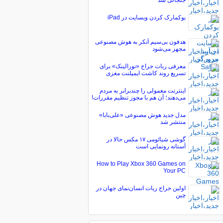
جنجالی شد
بوکمارک کردن وبسایت در iPad
هدفون بی‌سیم اَنکر به هوش مصنوعی
مجهز می‌شود
معرفی ربات جراح «نورالینک» برای
تسریع روند کاشت ایمپلنت مغزی
اینترنت معمولی را چندبرابر به مردم
می‌دهند؛ آن هم با مجوز تنظیم مقررات!
مدل جدید هوش مصنوعی «علی‌بابا»
منتشر شد
گوشی شیائومی ۱۷ مکس حالا در
آستانه رونمایی است
How to Play Xbox 360 Games on
Your PC
اولین حراج ربات انسان‌نمای جهان در
چین