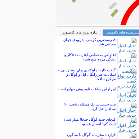
پـربیننده های کامپیوتر
تـازه ترین های کامپیوتر
قدرتمندترین گوشی اندرویدی جهان
معرفی شد
اعتراض به قطعی اینترنت / «کار و
زندگی مردم فلج شد»
گیفت کارت راهکاری برای دسترسی به
امکانات غیر رایگان اپل و گوگل و
مایکروسافت
این اولین ساعت تلویزیونی جهان است!
چت ‌جی‌پی‌تی یک مسئله ریاضی ۶۰
ساله را حل کرد
کپچای جدید گوگل جنجال‌ساز شد /
ثابت کنید انسان هستید
قرارداد محرمانه گوگل با پنتاگون