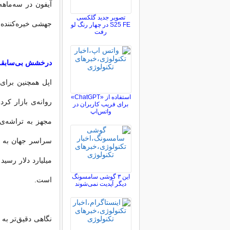
تصویر جدید گلکسی
جهشی خیره‌کننده از ۴۶٫۸ میلیارد دلار در سال گذشته به حدود ۵۷ میلیارد دل
S25 FE در چهار رنگ لو
رفت
درخشش بی‌سابقه 
اپل همچنین برای
استفاده از «ChatGPT»
برای فریب کاربران در
واتس‌اپ
میلیارد دلار رسید
این ۳ گوشی سامسونگ
است.
دیگر آپدیت نمی‌شوند
نگاهی دقیق‌تر به