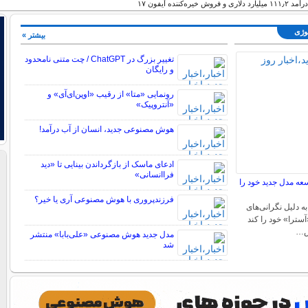
ه‌کننده آیفون ۱۷
لوژی
بیشتر »
تغییر بزرگ در ChatGPT / چت متنی نامحدود
و رایگان
رونمایی «متا» از رقیب «اوپن‌ای‌آی» و
«آنتروپیک»
هوش مصنوعی جدید، انسان از آب درآمد!
ادعای ماسک از بازگرداندن بینایی تا «دید
فراانسانی»
سعه مدل جدید خود را
فرزندپروری با هوش مصنوعی آری یا خیر؟
به دلیل نگرانی‌های
سترا» خود را کند
ش…
مدل جدید هوش مصنوعی «علی‌بابا» منتشر
شد