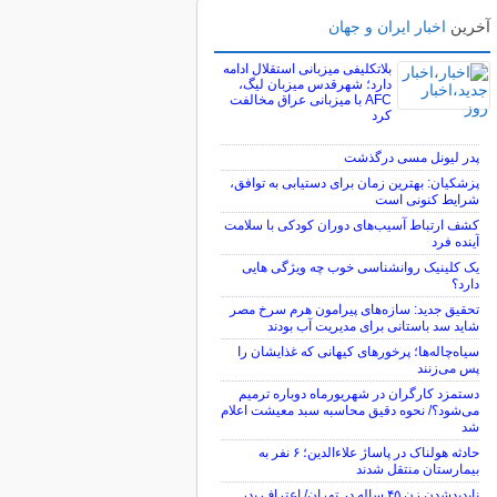
آخرین
اخبار ایران و جهان
بلاتکلیفی میزبانی استقلال ادامه
دارد؛ شهرقدس میزبان لیگ،
AFC با میزبانی عراق مخالفت
کرد
پدر لیونل مسی درگذشت
پزشکیان: بهترین زمان برای دستیابی به توافق،
شرایط کنونی است
کشف ارتباط آسیب‌های دوران کودکی با سلامت
آینده فرد
یک کلینیک روانشناسی خوب چه ویژگی هایی
دارد؟
تحقیق جدید: سازه‌های پیرامون هرم سرخ مصر
شاید سد باستانی برای مدیریت آب بودند
سیاه‌چاله‌ها؛ پرخورهای کیهانی که غذایشان را
پس می‌زنند
دستمزد کارگران در شهریورماه دوباره ترمیم
می‌شود؟/ نحوه دقیق محاسبه سبد معیشت اعلام
شد
حادثه هولناک در پاساژ علاءالدین؛ ۶ نفر به
بیمارستان منتقل شدند
ناپدیدشدن زن ۴۵ ساله در تهران/ اعتراف پدر