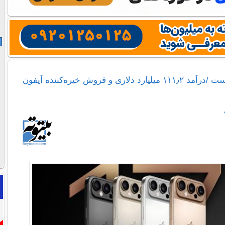
اپل رکورد شکست /درآمد ۱۱۱٫۲ میلیارد دلاری و فروش خیره‌کننده آیفون