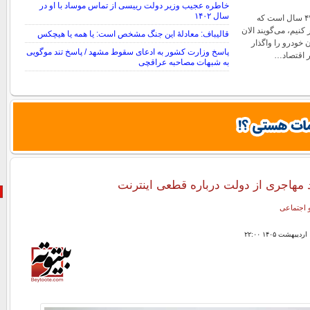
خاطره عجیب وزیر دولت رییسی از تماس موساد با او در
سال ۱۴۰۲
پزشکیان تأکید کرد: ۴۷ سال است که
نیم، می‌گویند الان
قالیباف: معادلهٔ این جنگ مشخص است: یا همه یا هیچکس
 خودرو را واگذار
پاسخ وزارت کشور به ادعای سقوط مشهد / پاسخ تند موگویی
یر اقتصاد…
به شبهات مصاحبه عراقچی
د مهاجری از دولت درباره قطعی اینترنت
 اجتماعی