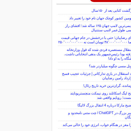
گشت کتابی بعد از ۱۵۰سال
ین کشور کوچک جهان نام خود را تغییر داد
قدیمی‌ترین لامپ جهان ۱۲۵ ساله شد؛ افشای راز
می طول‌عمر لامپ سنتنیال
ی رضاییان؛ حتی با درخشش در جام جهانی قیمت
ن است نه ۲۵۰٬۰۰۰٬۰۰۰٬۰۰۰
قلال مستعمره فردی شده که قول وزارتخانه
ته بود/ رئیس‌جمهور یک بدهی انتخاباتی داشت،
گاه را به او داد!
نل مسی چگونه میلیاردر شد؟
 استقلال در بازی تدارکاتی | جزئیات عجیب فسخ
رداد رامین رضاییان
مانده، گران‌ترین خرید تاریخ رئال!
ح لیگ اسکاتلند روی نیمکت منچستریونایتد
ست؛ رویایم واقعی شد
 مارکا درباره 4 انتقال بزرگ لالیگا
تغییر بزرگ در ChatGPT / چت متنی نامحدود و
گان
 مغز در هنگام خواب، انرژی خود را خالی می‌کند