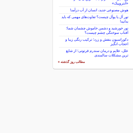
«آنتروپیک»
هوش مصنوعی جدید، انسان از آب درآمد!
تور آل یا یوآل چیست؟ تفاوت‌های مهمی که باید
بدانید!
نور خورشید و دشمن خاموش چشمان شما؛
آفتاب سوختگی چشم چیست؟
دکوراسیون بنفش و زرد؛ ترکیب رنگی زیبا و
اعجاب انگیز
علل، علایم و درمان سندرم فرتوتی؛ از شایع
ترین مشکلات سالمندی
مطالب روز گذشته »