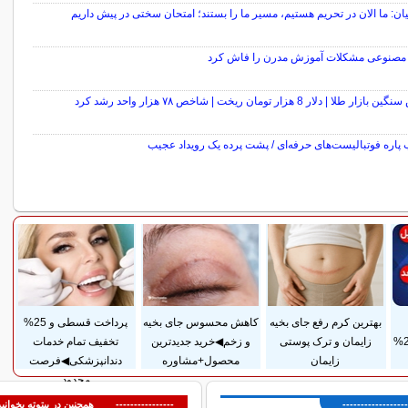
ن: ما الان در تحریم هستیم، مسیر ما را بستند؛ امتحان سختی در پیش داریم
صنوعی مشکلات آموزش مدرن را فاش کرد
ر طلا | دلار 8 هزار تومان ریخت | شاخص ۷۸ هزار واحد رشد کرد
پاره فوتبالیست‌های حرفه‌ای / پشت پرده یک رویداد عجیب
سایر خبرهای داغ
بهترین کرم رفع جای بخیه
کاهش محسوس جای بخیه
پرداخت قسطی و 25%
ضمانت مادام‌العمر+ 25%
زایمان و ترک پوستی
و زخم◀خرید جدیدترین
تخفیف تمام خدمات
زایمان
محصول+مشاوره
دندانپزشکی◀فرصت
محدود
---------------
---------------- همچنین در بیتوته بخوانید