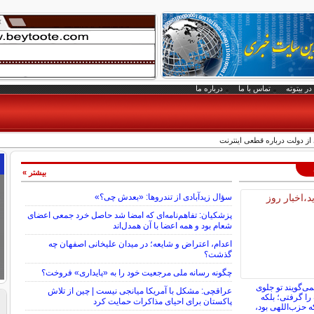
در بیتوته
تماس با ما
درباره ما
 از دولت درباره قطعی اینترنت
بیشتر »
سؤال زیدآبادی از تندروها: «بعدش چی؟»
پزشکیان: تفاهم‌نامه‌ای که امضا شد حاصل خرد جمعی اعضای
شعام بود و همه اعضا با آن همدل‌اند
اعدام، اعتراض و شایعه؛ در میدان علیخانی اصفهان چه
گذشت؟
چگونه رسانه ملی مرجعیت خود را به «پایداری» فروخت؟
ی‌گویند تو جلوی
عراقچی: مشکل با آمریکا میانجی نیست | چین از تلاش
را گرفتی؛ بلکه
پاکستان برای احیای مذاکرات حمایت کرد
که حزب‌اللهی بود،