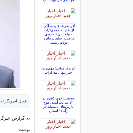
موشکی» را تهدید کرد
افراطی‌ها علیه مذاکره؛
از ضدیت احمدی‌نژاد با
دیپلماسی تا نابودی
فرصت احیای برجام در
دولت رییسی
کریدور میانی؛ مهم‌ترین
خبر پنهان مذاکرات
وضعیت جوی کشور در
فعال اصولگرا در
۷۲ ساعت آینده؛ موج
بارش‌های تابستانه در
راه ۱۱ استان
به گزارش خبرگزا
نوشت: