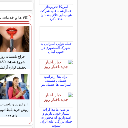
آمریکا تحریم‌های
اعمال‌شده علیه شرکت
هواپیمایی فلای بغداد را
کالا ها و خدمات 
حذف کرد
حمله هوایی اسرائیل به
شهرک المنصوری در
جنوب لبنان
حراج تابستانه روژا
شروع شد◀
تخفیف لوازم آرایش
ایرانی‌ها از ترامپ
عصبانی هستند،
اسرائیلی‌ها عصبانی‌تر
ارزانترین و راحت تر
ترامپ: ما مذاکرات
روش خرید بلیط اتوب
بسیار خوبی داریم و
برای همه
امیدواریم که مجبور به
حمله بزرگی علیه ایران
نشویم