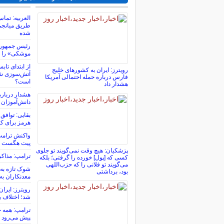
العربیه: تماس
طریق میانجی‌ه
شده
رئیس جمهور آ
موشکی» را ت
از ابتدای تاب
رویترز: ایران به کشورهای خلیج
آتش‌سوزی شد
فارس درباره حمله احتمالی آمریکا
است؟
هشدار داد
هشدار درباره
دانش‌آموزان
بقایی: توافق 
هرمز برای ک
واکنش ترامپ 
پیت هگست
پزشکیان: هیچ وقت نمی‌گویند تو جلوی
ترامپ: مذاکر
کسی که [پول] خورده را گرفتی؛ بلکه
می‌گویند تو فلانی را که حزب‌اللهی
بود، برداشتی
معدنکاران به
رویترز: ایرا
شد؛ اختلاف با
ترامپ: همه چ
پیش می‌رود