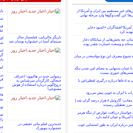
‌های غیر مستقیم بین ایران و آمریکا از
باز
ا؛ این گفت‌و‌گو‌ها وارد مرحله نهایی
سوم
مریکا افشاگران «کمبود ذخایر
عل
هدید کرد
بازیگر مالزیایی، فیلمساز سال
آقا
ستان، چه بخش‌هایی از میانکاله دچار
سینمای آسیا در جشنواره بوسان شد
شما ۴۸٬۰۰۰٬۰۰۰٬۰۰۰ توما
ه‌اند و وسعت خسارت چقدر بوده
است
گرف
 شیوع مصرف این نوع موادمخدر در میان
باش
لیو
با عمان به‌تنهایی به معنای امن شدن تنگه
شتی‌های عبوری نیست
برد
رسوایی جدید در هالیوود؛ اعتراف
قرا
به ادعاها درباره درگیری لفظی‌اش با
جنجالی کارگردان سرشناس به
دروغ‌گویی درباره استفاده از هوش
دیو
مصنوعی!
ات با ایران به خوبی پیش می‌رود
فات
نش
شوک تازه به معادن؛ گازوئیل ۸ هزار درصد گران شد |
 مرز تعطیلی رسیدند
توضیح
ن خواستار دریافت عوارض از تنگه هرمز
 آمریکا و عمان ادامه دارد
رای
جدیدترین فیلم مانی حقیقی در
یز درباره ایران به طور استثنایی خوب
چرا
جشنواره نیویورک