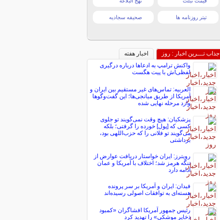
قیمت تبلت
نهج البلاغه
تیتر روزنامه ها
صحیفه سجادیه
جذاب تـــرین اخبار : روز
اخبار هفته
واکنش ترامپ به ادعاها درباره درگیری
لفظی‌اش با پیت هگست
العربیه: تماس‌های غیر مستقیم بین ایران و
آمریکا از طریق میانجی‌ها؛ این گفت‌و‌گو‌ها
وارد مرحله نهایی شده
پزشکیان: هیچ وقت نمی‌گویند تو جلوی
کسی که [پول] خورده را گرفتی؛ بلکه
می‌گویند تو فلانی را که حزب‌اللهی بود،
برداشتی
رویترز: ایران خواستار دریافت عوارض از
تنگه هرمز شد؛ اختلاف با آمریکا و عمان
ادامه دارد
فیدان: ایران و آمریکا بر سر پرونده
هسته‌ای به توافقات اصولی رسیده‌اند
رئیس جمهور آمریکا افشاگران «کمبود
ذخایر موشکی» را تهدید کرد