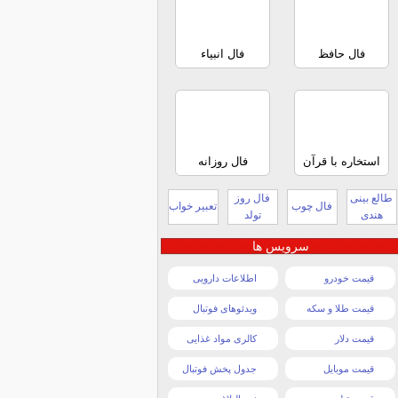
فال حافظ
فال انبیاء
استخاره با قرآن
فال روزانه
طالع بینی
فال روز
فال چوب
تعبیر خواب
هندی
تولد
سرویس ها
قیمت خودرو
اطلاعات دارویی
قیمت طلا و سکه
ویدئوهای فوتبال
قیمت دلار
کالری مواد غذایی
قیمت موبایل
جدول پخش فوتبال