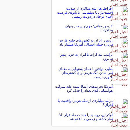
افراطی‌ها علیه مذاکره؛ از ضدیت
احمدی‌نژاد با دیپلماسی تا نابودی فرصت
احیای برجام در دولت رییسی
کریدور میانی؛ مهم‌ترین خبر پنهان
مذاکرات
رویترز: ایران به کشورهای خلیج فارس
درباره حمله احتمالی آمریکا هشدار داد
ترامپ: مذاکرات با ایران به خوبی پیش
می‌رود
بقایی: توافق با عمان به‌تنهایی به معنای
امن شدن تنگه هرمز برای کشتی‌های
عبوری نیست
آمریکا تحریم‌های اعمال‌شده علیه شرکت
هواپیمایی فلای بغداد را حذف کرد
درآمد میلیاردی از تنگه هرمز؛ واقعیت یا
اغراق؟
اوکراین، روسیه را هدف حمله قرار داد/
آمار کشته و زخمی ها اعلام شد