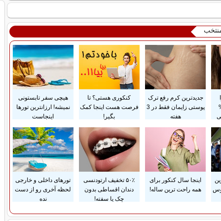
منتخب
جدیدترین کرم رفع ترک
کنکوری هستی؟ تا
هیچی سفر تابستونی
تا 50%
پوستی زایمان فقط در 3
فرصت هست اینجا کمک
نمیشه! ارزانترین تورها
ی
هفته
بگیر!
اینجاست
ین
اینجا سال کنکور برای
۵۰٪ تخفیف ارتودنسی
تورهای داخلی و خارجی
وس
همه راحت ترین ساله!
دندان اقساطی بدون
لحظه آخری رو از دست
چک یا سفته!
نده