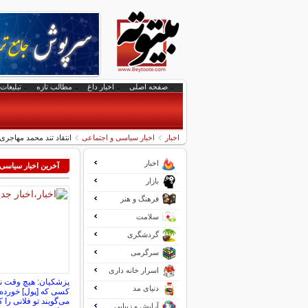
صفحه اصلی
اخبار داغ
مطالب تازه
تبلیغات 
اخبار
اخبار سیاسی و اجتماعی
انتقاد تند محمد مهاجری
اخبار
آخرین اخبار سیاسی
بازار
فرهنگ و هنر
سلامت
گردشگری
سرگرمی
اسرار خانه داری
پزشکیان: هیچ وقت نم
دنیای مد
کسی که [پول] خورده 
می‌گویند تو فلانی را 
آرایش و زیبایی