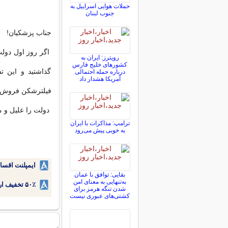
حملات هوایی اسراییل به
جنوب لبنان
جناب پزشکیان!
اگر روز اول دول
رویترز: ایران به
کشورهای خلیج فارس
گذاشتید و این ت
درباره حمله احتمالی
آمریکا هشدار داد
فیلترشکن فروش به
دولت را علیل و مل
ترامپ: مذاکرات با ایران
به خوبی پیش می‌رود
ایمپلنت اقسا
بقایی: توافق با عمان
به‌تنهایی به معنای امن
۵۰٪ تخفیف ارتودنسی دندان اقساطی بدون نیاز به چک یا سفته!
شدن تنگه هرمز برای
کشتی‌های عبوری نیست