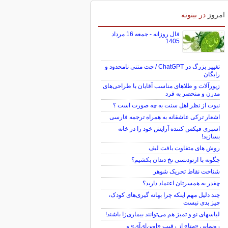
امروز
در بیتوته
فال روزانه - جمعه 16 مرداد
1405
تغییر بزرگ در ChatGPT / چت متنی نامحدود و
رایگان
زیورآلات و طلاهای مناسب آقایان با طراحی‌های
مدرن و منحصر به فرد
نبوت از نظر اهل سنت به چه صورت است ؟
اشعار ترکی عاشقانه به همراه ترجمه فارسی
اسپری فیکس کننده آرایش خود را در خانه
بسازید!
روش های متفاوت بافت لیف
چگونه با ارتودنسی نخ دندان بکشیم؟
شناخت نقاط تحریک شوهر
چقدر به همسرتان اعتماد دارید؟
چند دلیل مهم اینکه چرا بهانه گیری‌های کودک،
چیز بدی نیست
لباس‎های نو و تمیز هم می‌توانند بیماری‌زا باشند!
رونمایی «متا» از رقیب «اوپن‌ای‌آی» و