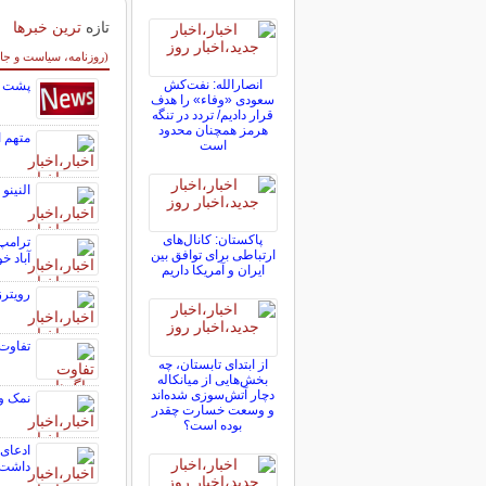
تازه
ترین خبرها
سایر خبرهای داغ
(روزنامه، سیاست و جا
انصارالله: نفت‌کش
پشت پرده مر
سعودی «وفاء» را هدف
قرار دادیم/ تردد در تنگه
هرمز همچنان محدود
متهم 
است
النینو
پاکستان: کانال‌های
ترامپ:
ارتباطی برای توافق بین
آباد خ
ایران و آمریکا داریم
رویترز
تفاوت
از ابتدای تابستان، چه
بخش‌هایی از میانکاله
دچار آتش‌سوزی شده‌اند
نمک و
و وسعت خسارت چقدر
بوده است؟
ادعای 
داشت