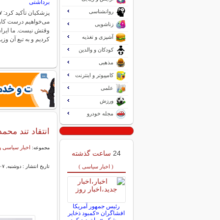
برداشتی
روانشناسی
می‌خواهیم درست کار ک
زناشویی
وقتش نیست‌. ما ایران
آشپزی و تغذیه
کردیم و به تبع آن وز
کودکان و والدین
مذهبی
کامپیوتر و اینترنت
علمی
ورزش
مجله خودرو
انتقاد تند محم
اخبار سیاسی و
مجموعه:
24
ساعت گذشته
( اخبار سیاسی )
تاریخ انتشار : دوشنبه, ۰۷ اردیبهشت ۱۴۰۵ ۲۲:۰۰
رئیس جمهور آمریکا
افشاگران «کمبود ذخایر