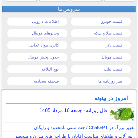
سرویس ها
قیمت خودرو
اطلاعات دارویی
قیمت طلا و سکه
ویدئوهای فوتبال
قیمت دلار
کالری مواد غذایی
قیمت موبایل
جدول پخش فوتبال
قیمت تبلت
نهج البلاغه
تیتر روزنامه ها
صحیفه سجادیه
امروز در بیتوته
فال روزانه - جمعه 16 مرداد 1405
تغییر بزرگ در ChatGPT / چت متنی نامحدود و رایگان
زیورآلات و طلاهای مناسب آقایان با طراحی‌های مدرن و منحصر