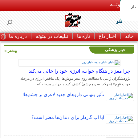
بـیتوتــه
 30% تخفیف از
منو
خانه
اخبار داغ
تازه ها
تبلیغات در بیتوته
درباره ما
ت
اخبار پزشکی
بیشتر »
چرا مغز در هنگام خواب، انرژی خود را خالی می‌کند
پژوهشگران ژاپنی با مطالعه روی مغز موش‌ها، یک تناقض انرژی در مرحله
خواب «رِم» (حرکت سریع چشم) کشف کردند. در این مرحله که…
تأثیر پنهانی داروهای جدید لاغری بر چشم‌ها!
آیا آب گازدار برای دندان‌ها مضر است؟