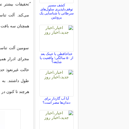
ّتحقیقات بیشتر ن
کشف مسیر
توقف‌ناپذیری سلول‌های
سرطانی با شناسایی یک
می‌کند. آلت تنا
پروتئین
همچنان سه بافت ا
سومین آلت تناسل
خداحافظی با عینک بعد
از ۵۰ سالگی؛ واقعیت یا
مجرای ادرار همر
شایعه؟
طول داشتند. به ط
هرچند تا کنون در ا
آیا آب گازدار برای
دندان‌ها مضر است؟