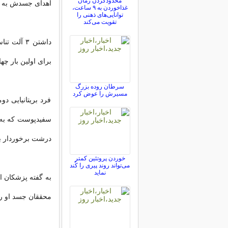
محدودکردن زمان
اهدای جسدش به م
غذاخوردن به ۹ ساعت،
توانایی‌های ذهنی را
تقویت می‌کند
برای اولین بار چ
سرطان روده بزرگ
مسیرش را عوض کرد
فرد بریتانیایی د
درشت برخوردار ب
خوردن پروتئین کمتر
می‌تواند روند پیری را کُند
نماید
به گفته پزشکان ان
محققان جسد او را 