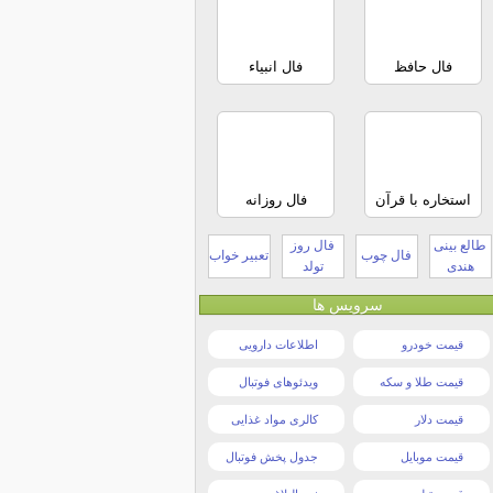
فال حافظ
فال انبیاء
استخاره با قرآن
فال روزانه
طالع بینی
فال روز
فال چوب
تعبیر خواب
هندی
تولد
سرویس ها
قیمت خودرو
اطلاعات دارویی
قیمت طلا و سکه
ویدئوهای فوتبال
قیمت دلار
کالری مواد غذایی
قیمت موبایل
جدول پخش فوتبال