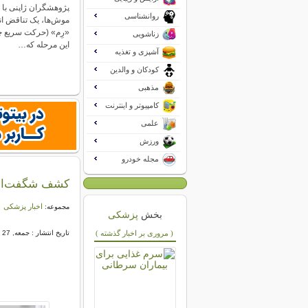
پژوهشگران ژاپنی با 
روانشناسی
موش‌ها، یک تناقض ا
«رِم» (حرکت سریع 
زناشویی
این مرحله که…
آشپزی و تغذیه
کودکان و والدین
مذهبی
کامپیوتر و اینترنت
علمی
ورزش
مجله خودرو
کشف شگفت‌انگی
اخبار پزشکی
مجموعه:
بخش
پزشکی
( مروری بر اخبار گذشته )
تاریخ انتشار : جمعه, 27 مهر 1403 11:08