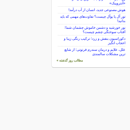
«آنتروپیک»
هوش مصنوعی جدید، انسان از آب درآمد!
تور آل یا یوآل چیست؟ تفاوت‌های مهمی که باید
بدانید!
نور خورشید و دشمن خاموش چشمان شما؛
آفتاب سوختگی چشم چیست؟
دکوراسیون بنفش و زرد؛ ترکیب رنگی زیبا و
اعجاب انگیز
علل، علایم و درمان سندرم فرتوتی؛ از شایع
ترین مشکلات سالمندی
مطالب روز گذشته »