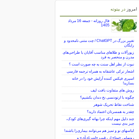
امروز
در بیتوته
فال روزانه - جمعه 16 مرداد
1405
تغییر بزرگ در ChatGPT / چت متنی نامحدود و
رایگان
زیورآلات و طلاهای مناسب آقایان با طراحی‌های
مدرن و منحصر به فرد
نبوت از نظر اهل سنت به چه صورت است ؟
اشعار ترکی عاشقانه به همراه ترجمه فارسی
اسپری فیکس کننده آرایش خود را در خانه
بسازید!
روش های متفاوت بافت لیف
چگونه با ارتودنسی نخ دندان بکشیم؟
شناخت نقاط تحریک شوهر
چقدر به همسرتان اعتماد دارید؟
چند دلیل مهم اینکه چرا بهانه گیری‌های کودک،
چیز بدی نیست
لباس‎های نو و تمیز هم می‌توانند بیماری‌زا باشند!
رونمایی «متا» از رقیب «اوپن‌ای‌آی» و