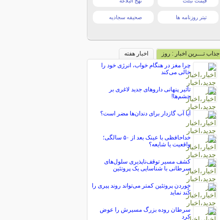
قیمت تبلت
نهج البلاغه
تیتر روزنامه ها
صحیفه سجادیه
جذاب تـــرین اخبار : روز
اخبار هفته
چرا مغز در هنگام خواب، انرژی خود را
خالی می‌کند
تأثیر پنهانی داروهای جدید لاغری بر
چشم‌ها!
آیا آب گازدار برای دندان‌ها مضر است؟
خداحافظی با عینک بعد از ۵۰ سالگی؛
واقعیت یا شایعه؟
کشف مسیر توقف‌ناپذیری سلول‌های
سرطانی با شناسایی یک پروتئین
خوردن پروتئین کمتر می‌تواند روند پیری را
کُند نماید
سرطان روده بزرگ مسیرش را عوض
کرد