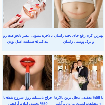
بهترین کرم رفع جای بخیه زایمان
بالاخره میتونی عطر دلخواهت رو
و ترک پوستی زایمان
پیداکنی◀ضمانت اصل بودن
تا 50% تخفیف مجلل ترین تالارها
حراج تابستانه روژا شروع شد◀تا
+ مشاهده لیست مزون و آتلیه
50% تخفیف لوازم آرایشی