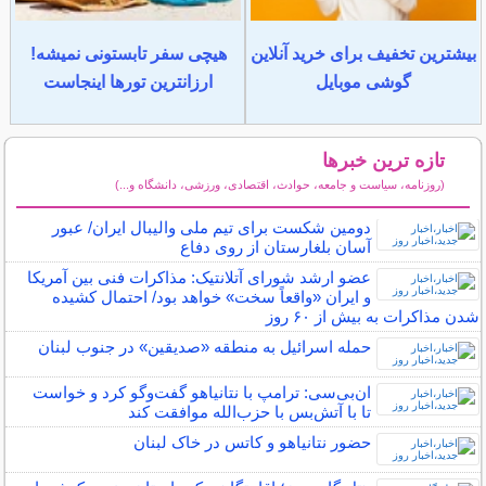
بیشترین تخفیف برای خرید آنلاین
هیچی سفر تابستونی نمیشه!
گوشی موبایل
ارزانترین تورها اینجاست
تازه ترین خبرها
(روزنامه، سیاست و جامعه، حوادث، اقتصادی، ورزشی، دانشگاه و...)
سایر خبرهای داغ
دومین شکست برای تیم ملی والیبال ایران/ عبور
آسان بلغارستان از روی دفاع
عضو ارشد شورای آتلانتیک: مذاکرات فنی بین آمریکا
و ایران «واقعاً سخت» خواهد بود/ احتمال کشیده
شدن مذاکرات به بیش از ۶۰ روز
حمله اسرائیل به منطقه «صدیقین» در جنوب لبنان
ان‌بی‌سی: ترامپ با نتانیاهو گفت‌وگو کرد و خواست
تا با آتش‌بس با حزب‌الله موافقت کند
حضور نتانیاهو و کاتس در خاک لبنان