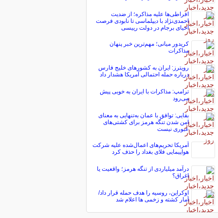
افراطی‌ها علیه مذاکره؛ از ضدیت
احمدی‌نژاد با دیپلماسی تا نابودی فرصت
احیای برجام در دولت رییسی
کریدور میانی؛ مهم‌ترین خبر پنهان
مذاکرات
رویترز: ایران به کشورهای خلیج فارس
درباره حمله احتمالی آمریکا هشدار داد
ترامپ: مذاکرات با ایران به خوبی پیش
می‌رود
بقایی: توافق با عمان به‌تنهایی به معنای
امن شدن تنگه هرمز برای کشتی‌های
عبوری نیست
آمریکا تحریم‌های اعمال‌شده علیه شرکت
هواپیمایی فلای بغداد را حذف کرد
درآمد میلیاردی از تنگه هرمز؛ واقعیت یا
اغراق؟
اوکراین، روسیه را هدف حمله قرار داد/
آمار کشته و زخمی ها اعلام شد