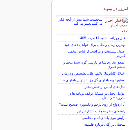
امروز
در بیتوته
شخصیت شما بیش از آنچه فکر
می‌کنید تغییر می‌کند
فال روزانه - شنبه 17 مرداد 1405
بهترین زمان و مکان برای خواندن دعای عهد
اصول شستشو و مراقبت از لباس مخمل
کبریتی
عمعق بخاری شاعر پارسی گوی سدهٔ پنجم و
ششم قمری
اختلال کاتاتونیا: علائم، علل، تشخیص و درمان
دستور تهیه باقلوای گل رز ؛ تاپترین باقلوای دنیا
مدل های لباس از جنس ملانژ
عوامل دخیل در مشکل توقف برنامه ها در
اندروید + راه حل
آیا ازدواج از روی ترحم و دلسوزی صحیح است؟
راهنمای سفر به هفت آبشار تیرکن
آرایش موی بلند زنانه و مجلسی
سخنان بزرگان درباره فلسفه