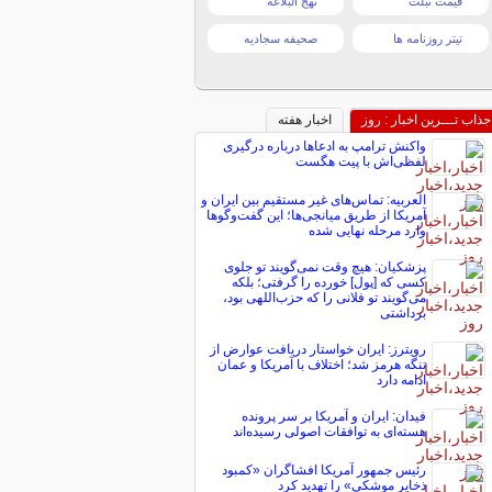
قیمت تبلت
نهج البلاغه
تیتر روزنامه ها
صحیفه سجادیه
جذاب تـــرین اخبار : روز
اخبار هفته
واکنش ترامپ به ادعاها درباره درگیری
لفظی‌اش با پیت هگست
العربیه: تماس‌های غیر مستقیم بین ایران و
آمریکا از طریق میانجی‌ها؛ این گفت‌و‌گو‌ها
وارد مرحله نهایی شده
پزشکیان: هیچ وقت نمی‌گویند تو جلوی
کسی که [پول] خورده را گرفتی؛ بلکه
می‌گویند تو فلانی را که حزب‌اللهی بود،
برداشتی
رویترز: ایران خواستار دریافت عوارض از
تنگه هرمز شد؛ اختلاف با آمریکا و عمان
ادامه دارد
فیدان: ایران و آمریکا بر سر پرونده
هسته‌ای به توافقات اصولی رسیده‌اند
رئیس جمهور آمریکا افشاگران «کمبود
ذخایر موشکی» را تهدید کرد