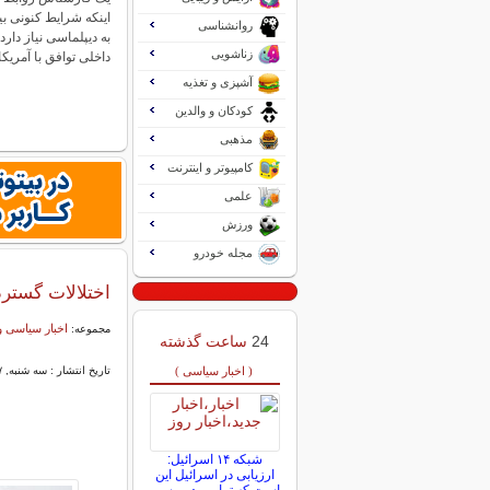
اینکه شرایط کنونی ب
روانشناسی
به دیپلماسی نیاز دار
زناشویی
داخلی توافق با آمریک
آشپزی و تغذیه
کودکان و والدین
مذهبی
کامپیوتر و اینترنت
علمی
ورزش
مجله خودرو
اختلالات گسترد
اخبار سیاسی و
مجموعه:
24
ساعت گذشته
( اخبار سیاسی )
تاریخ انتشار : سه شنبه, ۲۷ خرداد ۱۴۰۴ ۲۲:۱۰
شبکه ۱۴ اسرائیل:
ارزیابی در اسرائیل این