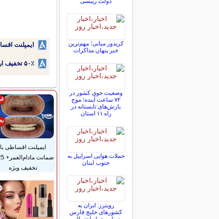
دولت رییسی
کریدور میانی؛ مهم‌ترین
ایمپلنت اقسا
خبر پنهان مذاکرات
۵۰٪ تخفیف ارتودنسی دندان اقساطی بدون نیاز به چک یا سفته!
وضعیت جوی کشور در
۷۲ ساعت آینده؛ موج
بارش‌های تابستانه در
راه ۱۱ استان
ایمپلنت اقساطی با
حملات هوایی اسراییل به
جنوب لبنان
تخفیف ویژه
رویترز: ایران به
کشورهای خلیج فارس