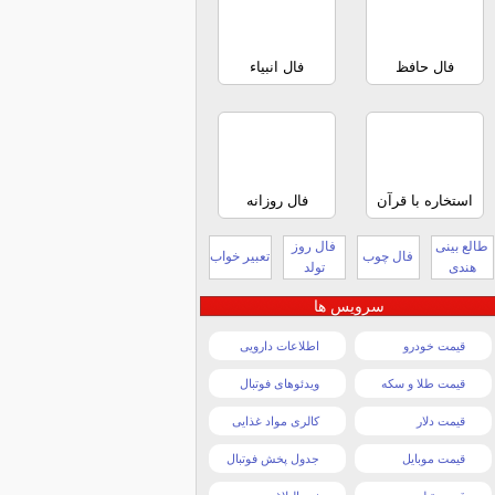
فال حافظ
فال انبیاء
استخاره با قرآن
فال روزانه
طالع بینی
فال روز
فال چوب
تعبیر خواب
هندی
تولد
سرویس ها
قیمت خودرو
اطلاعات دارویی
قیمت طلا و سکه
ویدئوهای فوتبال
قیمت دلار
کالری مواد غذایی
قیمت موبایل
جدول پخش فوتبال