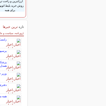
ارزانترین و راحت تر
روش خرید بلیط اتوب
برای همه
تازه
ترین خبرها
سایر خبرهای داغ
(روزنامه، سیاست و جا
زلنسکی
پرسپول
پزشکیا
همدل‌ا
وزیر ج
دفترچۀ چر
همه ما