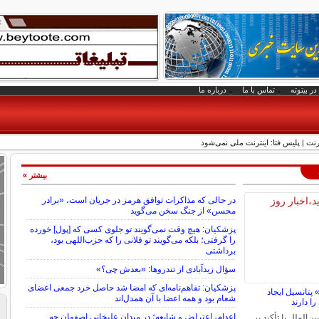
در بیتوته
تماس با ما
درباره ما
رنت | پلیس فتا: اینترنت ملی نمی‌شود
بیشتر »
در حالی که مذاکرات توافق هرمز در جریان است، «برادر
محسن» از جنگ سخن می‌گوید
پزشکیان: هیچ وقت نمی‌گویند تو جلوی کسی که [پول] خورده
را گرفتی؛ بلکه می‌گویند تو فلانی را که حزب‌اللهی بود،
برداشتی
سؤال زیدآبادی از تندروها: «بعدش چی؟»
پزشکیان: تفاهم‌نامه‌ای که امضا شد حاصل خرد جمعی اعضای
پتانسیل ایجاد
شعام بود و همه اعضا با آن همدل‌اند
را دارند
اعدام، اعتراض و شایعه؛ در میدان علیخانی اصفهان چه
‌الملل با تأکید بر