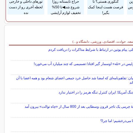
ین
کنکوری هستی؟ تا
حراج تابستانه روژا
تورهای داخلی و خارجی
وس
فرصت هست اینجا کمک
شروع شد◀تا 50%
لحظه آخری رو از دست
بگیر!
تخفیف لوازم آرایشی
نده
معه، حوادث، اقتصادی، ورزشی، دانشگاه و...)
: پیام پوتین در ارتباط با شرایط مذاکرات را دریافت کردم
یس در «تله» اوسمار گیر افتاد/ تصمیمی که چند میلیارد آب می‌خورد!
ن: تفاهم‌نامه‌ای که امضا شد حاصل خرد جمعی اعضای شعام بود و همه اعضا با آن
ند
نگ آمریکا: ایران کنترل تنگه هرمز را در اختیار ندارد
می یک تاجر قرون وسطایی بعد از 800 سال از «چاه توالت» بیرون آمد
 می‌درخشیم؛ اما چرا؟