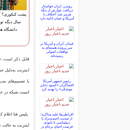
رویترز: ایران خواستار
دریافت عوارض از تنگه
پشت کنکوری؟ ک
هرمز شد؛ اختلاف با
آمریکا و عمان ادامه دارد
سال دیگه تو 
دانشگاه ه
فیدان: ایران و آمریکا بر
سر پرونده هسته‌ای به
توافقات اصولی
رسیده‌اند
قابل ذکر است، ف
اینترنت به‌دلیل
با تصمیم‌های مدی
رئیس جمهور آمریکا
افشاگران «کمبود ذخایر
موشکی» را تهدید کرد
امنیت شبکه در ح
پلیس فتا اعلام ک
افراطی‌ها علیه مذاکره؛
از ضدیت احمدی‌نژاد با
دیپلماسی تا نابودی
اینترنت به حالت ع
فرصت احیای برجام در