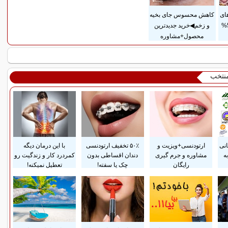
ای
کاهش محسوس جای بخیه
آرایشی بهداشتی با 50%
و زخم◀خرید جدیدترین
محصول+مشاوره
منتخب
انی
ارتودنسی+ویزیت و
۵۰٪ تخفیف ارتودنسی
با این درمان دیگه
ه
مشاوره و جرم گیری
دندان اقساطی بدون
کمردرد کار و زندگیت رو
رایگان
چک یا سفته!
تعطیل نمیکنه!