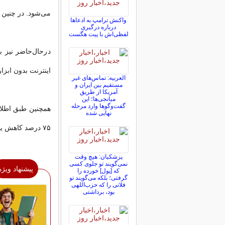
می‌شود. در چنین 
واکنش ترامپ به ادعاها
درباره درگیری
لفظی‌اش با پیت هگست
درحال‌حاضر نیز 
اینترنت بدون ابزارهای تغییر IP مقدور نیست و تن
العربیه: تماس‌های غیر
مستقیم بین ایران و
آمریکا از طریق
میانجی‌ها؛ این
گفت‌و‌گو‌ها وارد مرحله
نهایی شده
۷۵ درصد کاهش یافته است.
پزشکیان: هیچ وقت
نمی‌گویند تو جلوی کسی
پیشنهاد ویژه
که [پول] خورده را
گرفتی؛ بلکه می‌گویند تو
فلانی را که حزب‌اللهی
بود، برداشتی