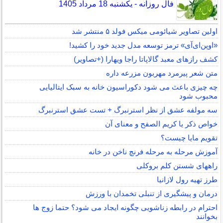
فال روزانه - یکشنبه 18 مرداد 1405
اولین تصاویر شیائومی میکس فولد ۵ منتشر شد
«اوپن‌ای‌آی» ترمز توسعه مدل جدید خود را کشید!
کشف رازهای معبد گالاپاتا راجا ویهارا (+تصاویر)
متن شعر پیرمرد مهربون مزرعه داره
چه چیزی باعث می شود دکوراسیون خانه به سبک ایتالیایی
محبوب شود
سه مولفه عشق از نظر استرنبرگ + تست عشق استرنبرگ
خواص ذکر یا کریم الصفح و معنای آن
تقویم مایا چیست؟
آموزش مرحله به مرحله فرنچ ناخن در خانه
راههای شستن کلم بروکلی
طرز تهیه رول لازانیا
درمان و پیشگیری از تنبلی تخمدان با ورزش
احترام در رابطه زناشویی چگونه ایجاد می شود؟ حتما زوج ها
بخوانند