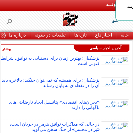
بـیتوتــه
وستی
منو
خانه
اخبار داغ
تازه ها
تبلیغات در بیتوته
درباره ما
ت
آخرین اخبار سیاسی
بیشتر »
پزشکیان: بهترین زمان برای دستیابی به توافق، شرایط
کنونی است
پزشکیان: برای همیشه که نمی‌توان جنگید؛ بالاخره باید
آن را در نقطه‌ای به پایان رساند
«بحران‌های اقتصادی» پتانسیل ایجاد نارضایتی‌های
ناگهانی را دارند
در حالی که مذاکرات توافق هرمز در جریان است،
«برادر محسن» از جنگ سخن می‌گوید