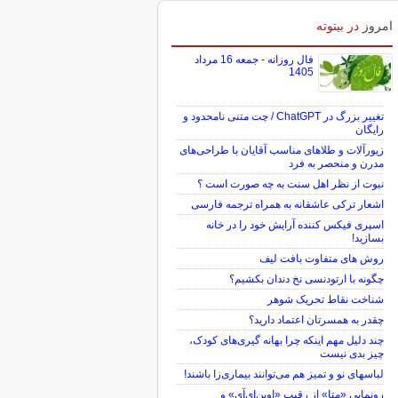
امروز
در بیتوته
فال روزانه - جمعه 16 مرداد
1405
تغییر بزرگ در ChatGPT / چت متنی نامحدود و
رایگان
زیورآلات و طلاهای مناسب آقایان با طراحی‌های
مدرن و منحصر به فرد
نبوت از نظر اهل سنت به چه صورت است ؟
اشعار ترکی عاشقانه به همراه ترجمه فارسی
اسپری فیکس کننده آرایش خود را در خانه
بسازید!
روش های متفاوت بافت لیف
چگونه با ارتودنسی نخ دندان بکشیم؟
شناخت نقاط تحریک شوهر
چقدر به همسرتان اعتماد دارید؟
چند دلیل مهم اینکه چرا بهانه گیری‌های کودک،
چیز بدی نیست
لباس‎های نو و تمیز هم می‌توانند بیماری‌زا باشند!
رونمایی «متا» از رقیب «اوپن‌ای‌آی» و