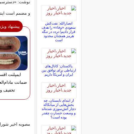
نوشت: «دسترسی 
و مصمم است اینترن
انصارالله: نفت‌کش
پیشنهاد ویژه
سعودی «وفاء» را هدف
قرار دادیم/ تردد در تنگه
هرمز همچنان محدود
است
پاکستان: کانال‌های
ارتباطی برای توافق بین
ایمپلنت اقس
ایران و آمریکا داریم
تخفیف وی
از ابتدای تابستان، چه
بخش‌هایی از میانکاله
دچار آتش‌سوزی شده‌اند
و وسعت خسارت چقدر
بوده است؟
‌مصوبه اخیر شورا