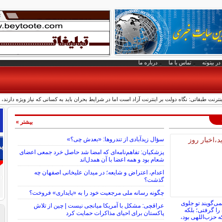
در بیتوته
تماس با ما
درباره ما
رنت طبقاتی: نگاه دولت بر اینترنت آزاد است اما در شرایط بحران باید به کسانی که نیاز ویژه دارند، ا
بیشتر »
سؤال زیدآبادی از تندروها: «بعدش چی؟»
پزشکیان: تفاهم‌نامه‌ای که امضا شد حاصل خرد جمعی اعضای
شعام بود و همه اعضا با آن همدل‌اند
اعدام، اعتراض و شایعه؛ در میدان علیخانی اصفهان چه
گذشت؟
چگونه رسانه ملی مرجعیت خود را به «پایداری» فروخت؟
ی‌گویند تو جلوی
عراقچی: مشکل با آمریکا میانجی نیست | چین از تلاش
را گرفتی؛ بلکه
پاکستان برای احیای مذاکرات حمایت کرد
که حزب‌اللهی بود،