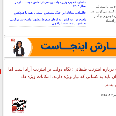
خاطره عجیب وزیر دولت رییسی از تماس موساد با او در
سال ۱۴۰۲
پزشکیان تأکید کرد: ۴۷ سال است که
نیم، می‌گویند الان
قالیباف: معادلهٔ این جنگ مشخص است: یا همه یا هیچکس
 خودرو را واگذار
پاسخ وزارت کشور به ادعای سقوط مشهد / پاسخ تند موگویی
یر اقتصاد…
به شبهات مصاحبه عراقچی
باره اینترنت طبقاتی: نگاه دولت بر اینترنت آزاد است اما
 باید به کسانی که نیاز ویژه دارند، امکانات ویژه داد
 اجتماعی