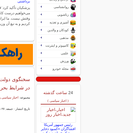
برداشتی
روانشناسی
می‌خواهیم درست کار ک
زناشویی
وقتش نیست‌. ما ایران
آشپزی و تغذیه
کردیم و به تبع آن وز
کودکان و والدین
مذهبی
کامپیوتر و اینترنت
علمی
ورزش
مجله خودرو
سخنگوی دولت در
در شرایط بحران
24
ساعت گذشته
اخبار سیاسی و
مجموعه:
( اخبار سیاسی )
تاریخ انتشار : جمعه, ۲۷ تیر ۱۴۰۴ ۱۱:۵۵
رئیس جمهور آمریکا
افشاگران «کمبود ذخایر