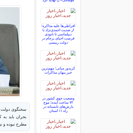
موشکی» را تهدید کرد
افراطی‌ها علیه مذاکره؛
از ضدیت احمدی‌نژاد با
دیپلماسی تا نابودی
فرصت احیای برجام در
دولت رییسی
کریدور میانی؛ مهم‌ترین
خبر پنهان مذاکرات
وضعیت جوی کشور در
۷۲ ساعت آینده؛ موج
بارش‌های تابستانه در
سخنگوی دولت گف
راه ۱۱ استان
بحران باید به ک
مطرح نبوده و ن