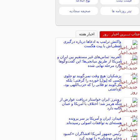
قیمت تبلت
نهج البلاغه
تیتر روزنامه ها
صحیفه سجادیه
جذاب تـــرین اخبار : روز
اخبار هفته
واکنش ترامپ به ادعاها درباره درگیری
لفظی‌اش با پیت هگست
العربیه: تماس‌های غیر مستقیم بین ایران و
آمریکا از طریق میانجی‌ها؛ این گفت‌و‌گو‌ها
وارد مرحله نهایی شده
پزشکیان: هیچ وقت نمی‌گویند تو جلوی
کسی که [پول] خورده را گرفتی؛ بلکه
می‌گویند تو فلانی را که حزب‌اللهی بود،
برداشتی
رویترز: ایران خواستار دریافت عوارض از
تنگه هرمز شد؛ اختلاف با آمریکا و عمان
ادامه دارد
فیدان: ایران و آمریکا بر سر پرونده
هسته‌ای به توافقات اصولی رسیده‌اند
رئیس جمهور آمریکا افشاگران «کمبود
ذخایر موشکی» را تهدید کرد