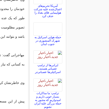
آمریکا تحریم‌های
خودمان را محدود 
اعمال‌شده علیه شرکت
هواپیمایی فلای بغداد را
حذف کرد
طور که یک عده ان
تصویر مظلومیت و ش
باشد و بتوانند این 
حمله هوایی اسرائیل به
شهرک المنصوری در
جنوب لبنان
مهاجرانی گفت: تا
به کسانی که نیاز و
ایرانی‌ها از ترامپ
عصبانی هستند،
اسرائیلی‌ها عصبانی‌تر
وی خاطرنشان کرد: 
ترامپ: ما مذاکرات
بسیار خوبی داریم و
امیدواریم که مجبور به
پیش از این مسعو
حمله بزرگی علیه ایران
نشویم