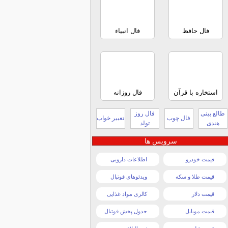
فال حافظ
فال انبیاء
استخاره با قرآن
فال روزانه
طالع بینی
فال روز
فال چوب
تعبیر خواب
هندی
تولد
سرویس ها
قیمت خودرو
اطلاعات دارویی
قیمت طلا و سکه
ویدئوهای فوتبال
قیمت دلار
کالری مواد غذایی
قیمت موبایل
جدول پخش فوتبال