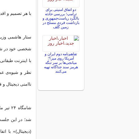
دو اتفاق امنیتی برای
‌با هر تصمیم و ا
ترامپ؛ بررسی حادثه
بالگرد ریاست‌جمهوری و
بازداشت فردی مسلح در
زمین گلف
ستار هاشمی وزیر
شخصی خود در شب
تفاهم‌نامه دوم ایران و
آمریکا روی میز؟؛
میانجی‌ها بر سر تنگه
هرمز سند جداگانه تهیه
می‌کنند
نظر و شیوه‌ی عم
ناامنی دیجیتال و فیلتر
شامگاه
شد؛ در این جلسه 
(دیجیتال)» با ا