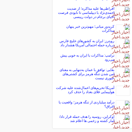
افراطی‌ها علیه مذاکره؛ از ضدیت
احمدی‌نژاد با دیپلماسی تا نابودی فرصت
احیای برجام در دولت رییسی
کریدور میانی؛ مهم‌ترین خبر پنهان
مذاکرات
رویترز: ایران به کشورهای خلیج فارس
درباره حمله احتمالی آمریکا هشدار داد
ترامپ: مذاکرات با ایران به خوبی پیش
می‌رود
بقایی: توافق با عمان به‌تنهایی به معنای
امن شدن تنگه هرمز برای کشتی‌های
عبوری نیست
آمریکا تحریم‌های اعمال‌شده علیه شرکت
هواپیمایی فلای بغداد را حذف کرد
درآمد میلیاردی از تنگه هرمز؛ واقعیت یا
اغراق؟
اوکراین، روسیه را هدف حمله قرار داد/
آمار کشته و زخمی ها اعلام شد