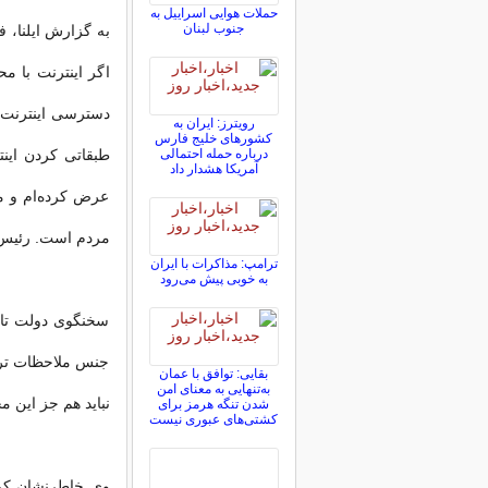
حملات هوایی اسراییل به
جنوب لبنان
به گزارش ایلنا، 
اگر اینترنت با 
دسترسی اینترنت آ
رویترز: ایران به
کشورهای خلیج فارس
درباره حمله احتمالی
طبقاتی کردن اینت
آمریکا هشدار داد
عرض کرده‌ام و مک
مردم است. رئیس‌جم
ترامپ: مذاکرات با ایران
به خوبی پیش می‌رود
سخنگوی دولت تاکی
جنس ملاحظات تربیت
بقایی: توافق با عمان
به‌تنهایی به معنای امن
نباید هم جز این م
شدن تنگه هرمز برای
کشتی‌های عبوری نیست
وی خاطر‌نشان کرد