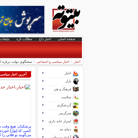
صفحه اصلی
اخبار داغ
مطالب تازه
تبلیغات 
اخبار
اخبار سیاسی و اجتماعی
سخنگوی دولت درباره اینت
اخبار
آخرین اخبار سیاسی
بازار
فرهنگ و هنر
سلامت
گردشگری
سرگرمی
اسرار خانه داری
پزشکیان: هیچ وقت نم
دنیای مد
کسی که [پول] خورده 
می‌گویند تو فلانی را 
آرایش و زیبایی