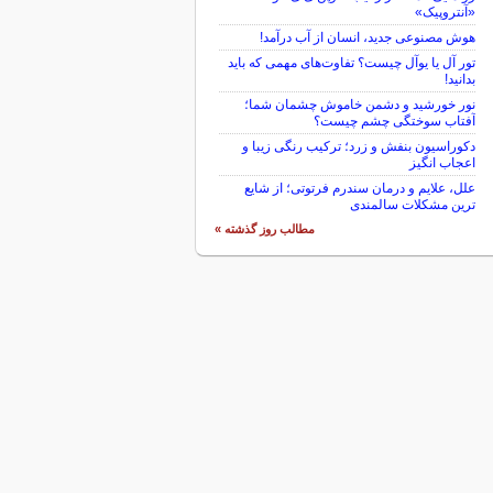
«آنتروپیک»
هوش مصنوعی جدید، انسان از آب درآمد!
تور آل یا یوآل چیست؟ تفاوت‌های مهمی که باید
بدانید!
نور خورشید و دشمن خاموش چشمان شما؛
آفتاب سوختگی چشم چیست؟
دکوراسیون بنفش و زرد؛ ترکیب رنگی زیبا و
اعجاب انگیز
علل، علایم و درمان سندرم فرتوتی؛ از شایع
ترین مشکلات سالمندی
مطالب روز گذشته »