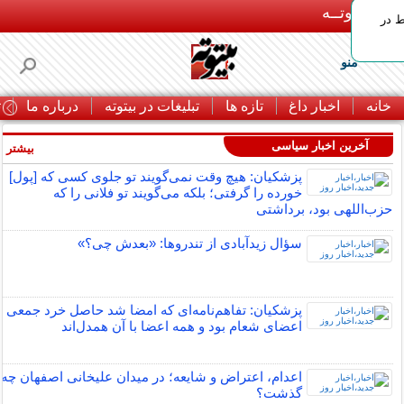
بـیتوتــه
ط در
منو
خانه
اخبار داغ
تازه ها
تبلیغات در بیتوته
درباره ما
ت
آخرین اخبار سیاسی
بیشتر »
پزشکیان: هیچ وقت نمی‌گویند تو جلوی کسی که [پول]
خورده را گرفتی؛ بلکه می‌گویند تو فلانی را که
حزب‌اللهی بود، برداشتی
سؤال زیدآبادی از تندروها: «بعدش چی؟»
پزشکیان: تفاهم‌نامه‌ای که امضا شد حاصل خرد جمعی
اعضای شعام بود و همه اعضا با آن همدل‌اند
اعدام، اعتراض و شایعه؛ در میدان علیخانی اصفهان چه
گذشت؟