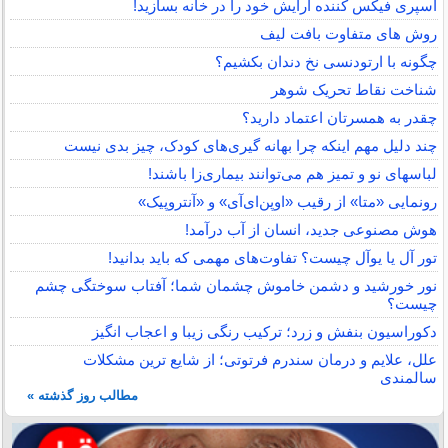
اسپری فیکس کننده آرایش خود را در خانه بسازید!
روش های متفاوت بافت لیف
چگونه با ارتودنسی نخ دندان بکشیم؟
شناخت نقاط تحریک شوهر
چقدر به همسرتان اعتماد دارید؟
چند دلیل مهم اینکه چرا بهانه گیری‌های کودک، چیز بدی نیست
لباس‎های نو و تمیز هم می‌توانند بیماری‌زا باشند!
رونمایی «متا» از رقیب «اوپن‌ای‌آی» و «آنتروپیک»
هوش مصنوعی جدید، انسان از آب درآمد!
تور آل یا یوآل چیست؟ تفاوت‌های مهمی که باید بدانید!
نور خورشید و دشمن خاموش چشمان شما؛ آفتاب سوختگی چشم
چیست؟
دکوراسیون بنفش و زرد؛ ترکیب رنگی زیبا و اعجاب انگیز
علل، علایم و درمان سندرم فرتوتی؛ از شایع ترین مشکلات
سالمندی
مطالب روز گذشته »