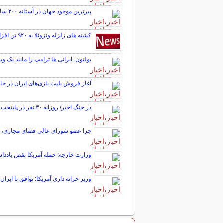
پیرترین موجود جهان در آستانه ۲۰۰ سالگی خبرساز شد
کشته های زلزله ونزوئلا به ۹۲۰ تن افزایش یافت
بولتون: ایرانی ها ترامپ را مانند یک وی
آغاز فروش بلیت بازی‌های ایران در جام جهان
در جنگ اخیر/ روزانه ۳۰ نفر در پایتخت شهید شدند
چرا عضو شورای عالی فضاي مجازی، «اي
وزارت خارجه: حمله آمریکا نقض یاددا
وزیر خزانه داری آمریکا: توافق با ایران 