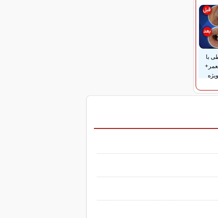
ی با
عمر+