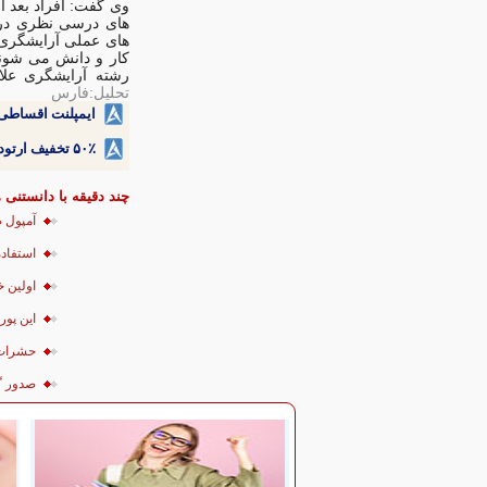
وی گفت: افراد بعد از
های درسی نظری در آ
های عملی آرایشگری 
كار و دانش می شوند
رشته آرایشگری علاق
تحلیل:فارس
ایمپلنت اقساطی 
۵۰٪ تخفیف ارتودنسی دندان اقساطی بدون نیاز به چک یا سفته!
چند دقیقه با دانستنی ه
آمپول ض
استفاده
اولین خود
اين پور
حشرات 
صدور گ