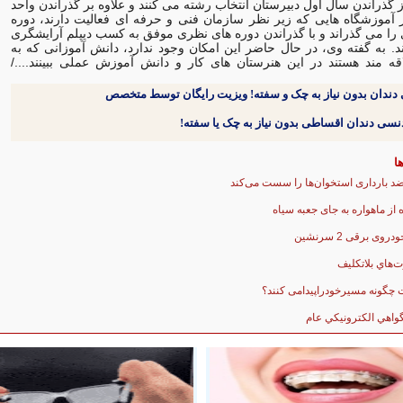
 گذراندن سال اول دبیرستان انتخاب رشته می كنند و علاوه بر گذراندن واحد
موزشگاه هایی كه زیر نظر سازمان فنی و حرفه ای فعالیت دارند، دوره
را می گذراند و با گذراندن دوره های نظری موفق به كسب دیپلم آرایشگری
. به گفته وی، در حال حاضر این امكان وجود ندارد، دانش آموزانی كه به
ه مند هستند در این هنرستان های كار و دانش آموزش عملی ببینند..../
دندان بدون نیاز به چک و سفته! ویزیت رایگان توسط متخصص
ا
د بارداری استخوان‌ها را سست می‌كند
 از ماهواره به جای جعبه سیاه
روی برقی 2 سرنشین
ت‌هاي بلاتکليف
چگونه مسیرخودراپیدامی کنند؟
واهي الکترونيکي عام