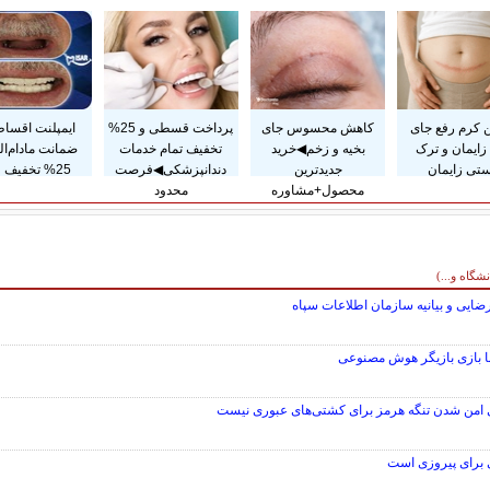
ن کرم رفع جای
کاهش محسوس جای
پرداخت قسطی و 25%
ایمپلنت اقساط
زایمان و ترک
بخیه و زخم◀خرید
تخفیف تمام خدمات
ضمانت مادام‌ال
ستی زایمان
جدیدترین
دندانپزشکی◀فرصت
25% تخفیف ویژه
محصول+مشاوره
محدود
گاه و...)
ایی و بیانیه سازمان اطلاعات سپاه
با بازی بازیگر هوش مصنوعی
عنای امن شدن تنگه هرمز برای کشتی‌های عبوری نیست
 برای پیروزی است