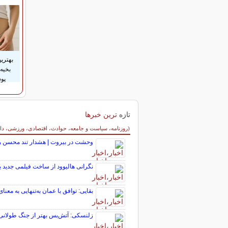
بهتری
بخیه 
پو
تازه
ترین خبرها
سایر خبرهای داغ
(روزنامه، سیاست و جامعه، حوادث، اقتصادی، ورزشی، دانش
وحشت در بیروت | هشدار تند محسن رض
نگرانی هالیوود از ساخت فیلمی جدید 
بقایی: توافق با عمان به‌تنهایی به م
زلنسکی: آتش‌بس بهتر از جنگ طولانی