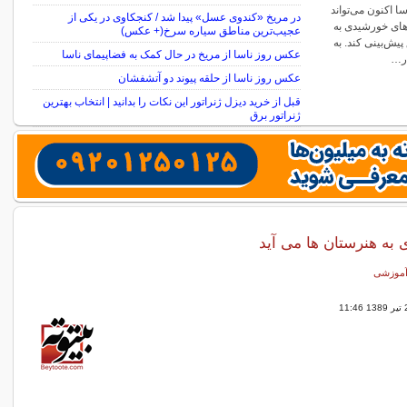
ریت PUNCH ناسا اکنون می‌تواند
در مریخ «کندوی عسل» پیدا شد / کنجکاوی در یکی از
های خورشیدی به
عجیب‌ترین مناطق سیاره سرخ(+ عکس)
پیش‌بینی کند. به
عکس روز ناسا از مریخ در حال کمک به فضاپیمای ناسا
در…
عکس روز ناسا از حلقه پیوند دو آتشفشان
قبل از خرید دیزل ژنراتور این نکات را بدانید | انتخاب بهترین
ژنراتور برق
 به هنرستان ها می آید
 آموزشی