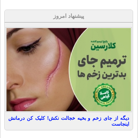
پیشنهاد امروز
دیگه از جای زخم و بخیه خجالت نکش! کلیک کن درمانش
اینجاست