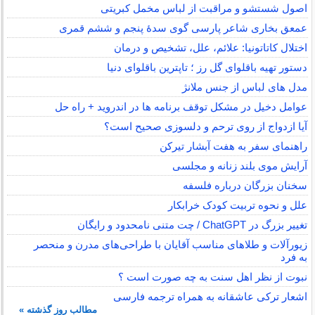
اصول شستشو و مراقبت از لباس مخمل کبریتی
عمعق بخاری شاعر پارسی گوی سدهٔ پنجم و ششم قمری
اختلال کاتاتونیا: علائم، علل، تشخیص و درمان
دستور تهیه باقلوای گل رز ؛ تاپترین باقلوای دنیا
مدل های لباس از جنس ملانژ
عوامل دخیل در مشکل توقف برنامه ها در اندروید + راه حل
آیا ازدواج از روی ترحم و دلسوزی صحیح است؟
راهنمای سفر به هفت آبشار تیرکن
آرایش موی بلند زنانه و مجلسی
سخنان بزرگان درباره فلسفه
علل و نحوه تربیت کودک خرابکار
تغییر بزرگ در ChatGPT / چت متنی نامحدود و رایگان
زیورآلات و طلاهای مناسب آقایان با طراحی‌های مدرن و منحصر
به فرد
نبوت از نظر اهل سنت به چه صورت است ؟
اشعار ترکی عاشقانه به همراه ترجمه فارسی
مطالب روز گذشته »