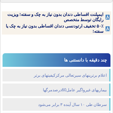
ایمپلنت اقساطی دندان بدون نیاز به چک و سفته! ویزیت
رایگان توسط متخصص
۵۰٪ تخفیف ارتودنسی دندان اقساطی بدون نیاز به چک یا
سفته!
چند دقیقه با دانستنی ها
اعلام برترینهای سیرتعالی مرکزکیفیتهای برتر
بیماریهای غیرواگیر عامل60درصدمرگها
سرطان طی ۱۰ سال آینده ۳ برابر می‌شود