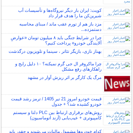
کویت: ایران بار دیگر نیروگاه‌ها و تأسیسات آب
شیرین‌کن ما را هدف قرار داد
مزد باز هم از تورم عقب ماند / مبنای محاسبه
دستمزده...
چرا در شرایط جنگی باید ۸ میلیون تومان «عوارضِ
آلایندگی خودرو» پرداخت کنیم؟
بهناز نازی، بازیگر تئاتر ، سینما و تلویزیون درگذشت
چرا ماکروفر ال جی گرم نمیکنه؟ ۱۰ دلیل رایج و
راهکارهای رفع مشکل
مرگ یک کارگر بر اثر ریزش آوار در مشهد
قیمت خودرو امروز 21 تیر 1405 / ترمز رشد قیمت
خودرو کشیده شد؟ + جدول
روش‌های برقراری ارتباط بین PLC دلتا و سیستم
کامپیوتری + عیب‌یابی (آزند اتوماسیون)
کدام خودروها مشمول مالیات می‌شوند و چقدر باید