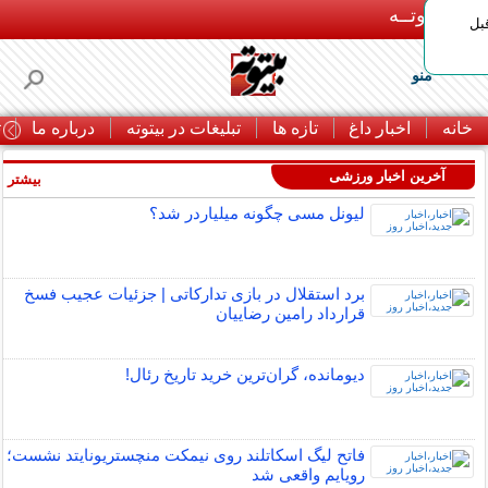
بـیتوتــه
بل
منو
خانه
اخبار داغ
تازه ها
تبلیغات در بیتوته
درباره ما
ت
آخرین اخبار ورزشی
بیشتر »
لیونل مسی چگونه میلیاردر شد؟
برد استقلال در بازی تدارکاتی | جزئیات عجیب فسخ
قرارداد رامین رضاییان
دیومانده، گران‌ترین خرید تاریخ رئال!
فاتح لیگ اسکاتلند روی نیمکت منچستریونایتد نشست؛
رویایم واقعی شد