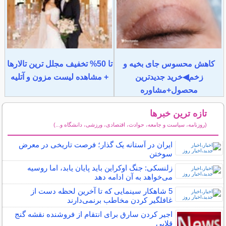
کاهش محسوس جای بخیه و
تا 50% تخفیف مجلل ترین تالارها
زخم◀خرید جدیدترین
+ مشاهده لیست مزون و آتلیه
محصول+مشاوره
تازه ترین خبرها
(روزنامه، سیاست و جامعه، حوادث، اقتصادی، ورزشی، دانشگاه و...)
سایر خبرهای داغ
ایران در آستانه یک گذار؛ فرصت تاریخی در معرض
سوختن
زلنسکی: جنگ اوکراین باید پایان یابد، اما روسیه
می‌خواهد به آن ادامه دهد
5 شاهکار سینمایی که تا آخرین لحظه دست از
غافلگیر کردن مخاطب برنمی‌دارند
اجیر کردن سارق برای انتقام از فروشنده نقشه گنج
قلابی