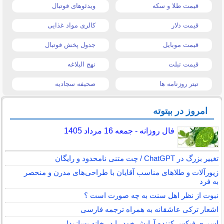
قیمت طلا و سکه
ویدئوهای فوتبال
قیمت دلار
کالری مواد غذایی
قیمت موبایل
جدول پخش فوتبال
قیمت تبلت
نهج البلاغه
تیتر روزنامه ها
صحیفه سجادیه
امروز در بیتوته
فال روزانه - جمعه 16 مرداد 1405
تغییر بزرگ در ChatGPT / چت متنی نامحدود و رایگان
زیورآلات و طلاهای مناسب آقایان با طراحی‌های مدرن و منحصر
به فرد
نبوت از نظر اهل سنت به چه صورت است ؟
اشعار ترکی عاشقانه به همراه ترجمه فارسی
اسپری فیکس کننده آرایش خود را در خانه بسازید!