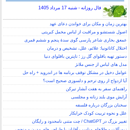
فال روزانه - شنبه 17 مرداد 1405
بهترین زمان و مکان برای خواندن دعای عهد
اصول شستشو و مراقبت از لباس مخمل کبریتی
عمعق بخاری شاعر پارسی گوی سدهٔ پنجم و ششم قمری
اختلال کاتاتونیا: علائم، علل، تشخیص و درمان
دستور تهیه باقلوای گل رز ؛ تاپترین باقلوای دنیا
مدل های لباس از جنس ملانژ
عوامل دخیل در مشکل توقف برنامه ها در اندروید + راه حل
آیا ازدواج از روی ترحم و دلسوزی صحیح است؟
راهنمای سفر به هفت آبشار تیرکن
آرایش موی بلند زنانه و مجلسی
سخنان بزرگان درباره فلسفه
علل و نحوه تربیت کودک خرابکار
تغییر بزرگ در ChatGPT / چت متنی نامحدود و رایگان
زیورآلات و طلاهای مناسب آقایان با طراحی‌های مدرن و منحصر