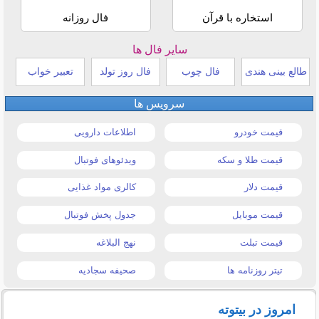
استخاره با قرآن
فال روزانه
سایر فال ها
طالع بینی هندی
فال چوب
فال روز تولد
تعبیر خواب
سرویس ها
قیمت خودرو
اطلاعات دارویی
قیمت طلا و سکه
ویدئوهای فوتبال
قیمت دلار
کالری مواد غذایی
قیمت موبایل
جدول پخش فوتبال
قیمت تبلت
نهج البلاغه
تیتر روزنامه ها
صحیفه سجادیه
امروز در بیتوته