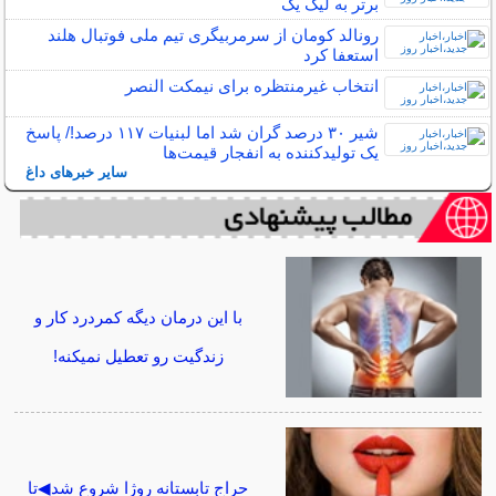
برتر به لیگ یک
رونالد کومان از سرمربیگری تیم ملی فوتبال هلند
استعفا کرد
انتخاب غیرمنتظره برای نیمکت النصر
شیر ۳۰ درصد گران شد اما لبنیات ۱۱۷ درصد!/ پاسخ
یک تولیدکننده به انفجار قیمت‌ها
سایر خبرهای داغ
با این درمان دیگه کمردرد کار و
زندگیت رو تعطیل نمیکنه!
حراج تابستانه روژا شروع شد◀تا