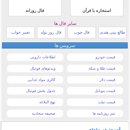
استخاره با قرآن
فال روزانه
سایر فال ها
طالع بینی هندی
فال چوب
فال روز تولد
تعبیر خواب
سرویس ها
قیمت خودرو
اطلاعات دارویی
قیمت طلا و سکه
ویدئوهای فوتبال
قیمت دلار
کالری مواد غذایی
قیمت موبایل
جدول پخش فوتبال
قیمت تبلت
نهج البلاغه
تیتر روزنامه ها
صحیفه سجادیه
امروز در بیتوته