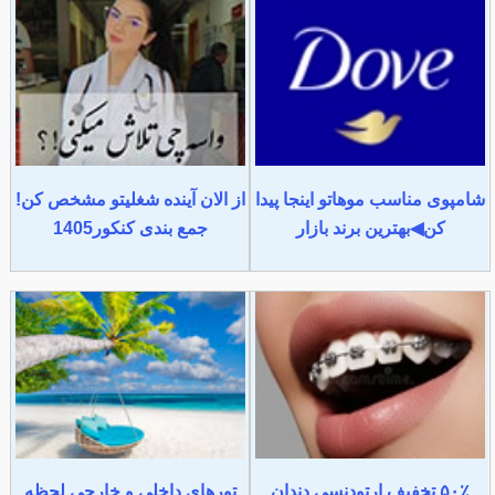
شامپوی مناسب موهاتو اینجا پیدا
از الان آینده شغلیتو مشخص کن!
کن◀بهترین برند بازار
جمع بندی کنکور1405
۵۰٪ تخفیف ارتودنسی دندان
تورهای داخلی و خارجی لحظه