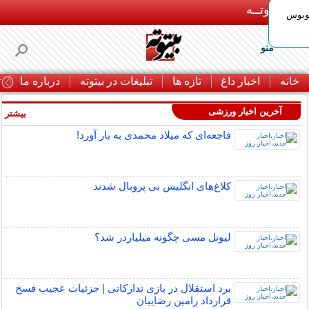
بـیتوتــه
توبوس
منو
خانه
اخبار داغ
تازه ها
تبلیغات در بیتوته
درباره ما
ت
آخرین اخبار ورزشی
بیشتر »
فاجعه‌ای که میلاد محمدی به بار آورد!
کلاغ‌های انگلیس بی پروبال شدند
لیونل مسی چگونه میلیاردر شد؟
برد استقلال در بازی تدارکاتی | جزئیات عجیب فسخ
قرارداد رامین رضاییان