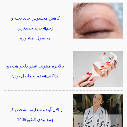
کاهش محسوس جای بخیه و
زخم◀خرید جدیدترین
محصول+مشاوره
بالاخره میتونی عطر دلخواهت رو
پیداکنی◀ضمانت اصل بودن
از الان آینده شغلیتو مشخص کن!
جمع بندی کنکور1405