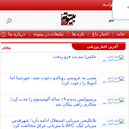
بـیتوتــه
منو
خانه
اخبار داغ
تازه ها
تبلیغات در بیتوته
درباره ما
ت
آخرین اخبار ورزشی
بیشتر »
عکس| تیم پپ فرو ریخت
مسی به عروسی رونالدو دعوت نشد؛ جورجینا اما
آنتونلا را دعوت کرد!
پرسپولیس پدیده ۱۹ ساله آلومینیوم را جذب کرد؛
شکاری راهی پیکان شد
بلاتکلیفی میزبانی استقلال ادامه دارد؛ شهرقدس
میزبان لیگ، AFC با میزبانی عراق مخالفت کرد