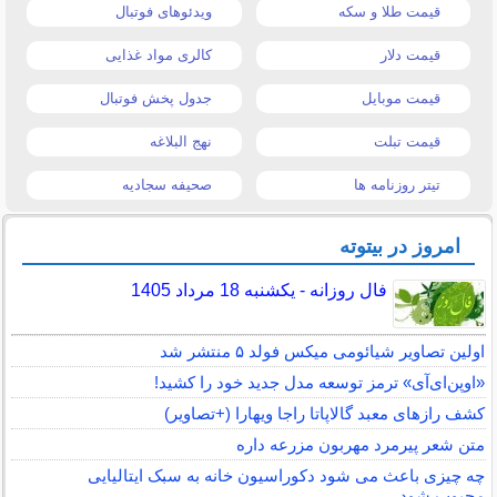
قیمت طلا و سکه
ویدئوهای فوتبال
قیمت دلار
کالری مواد غذایی
قیمت موبایل
جدول پخش فوتبال
قیمت تبلت
نهج البلاغه
تیتر روزنامه ها
صحیفه سجادیه
امروز در بیتوته
فال روزانه - یکشنبه 18 مرداد 1405
اولین تصاویر شیائومی میکس فولد ۵ منتشر شد
«اوپن‌ای‌آی» ترمز توسعه مدل جدید خود را کشید!
کشف رازهای معبد گالاپاتا راجا ویهارا (+تصاویر)
متن شعر پیرمرد مهربون مزرعه داره
چه چیزی باعث می شود دکوراسیون خانه به سبک ایتالیایی
محبوب شود