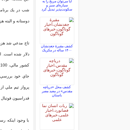
آیا می‌توان مریخ را به
سیاره‌ای سبز و
سکونت‌پذیر تبدیل کرد
شب در يك برنامه 
دوستانه و البته هز
کشف مقبرۀ جغدنشان
۱۴۰۰ ساله در مکزیک
دلار شده است. او
ك
جاي خود بررسي خ
پرواز تيم ملي از
کشف محل «دریاچه
مقدس» در معبد مصر
باستان
فدراسيون فوتبال ا
با وجود اينكه رسا