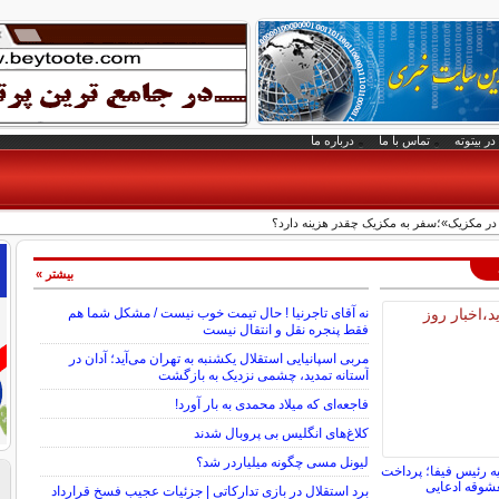
در بیتوته
تماس با ما
درباره ما
 در مکزیک»؛سفر به مکزیک چقدر هزینه دارد؟
بیشتر »
نه آقای تاجرنیا ! حال تیمت خوب نیست / مشکل شما هم
فقط پنجره نقل و انتقال نیست
مربی اسپانیایی استقلال یکشنبه به تهران می‌آید؛ آدان در
آستانه تمدید، چشمی نزدیک به بازگشت
فاجعه‌ای که میلاد محمدی به بار آورد!
کلاغ‌های انگلیس بی پروبال شدند
لیونل مسی چگونه میلیاردر شد؟
ه رئیس فیفا؛ پرداخت
شوقه ادعایی
برد استقلال در بازی تدارکاتی | جزئیات عجیب فسخ قرارداد