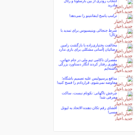
انتخاب رودری از بین بارسلونا و رئال
مادرید
ترامپ پاسخ اینفانتینو را نمی‌دهد!
شرط جنجالی وینیسیوس برای تمدید با
رئال!
مخالفت بختیاری‌زاده با بازگشت رامین
رضائیان |آسانی مشکلی برای بازی ندارد
مقصران ناکامی تیم ملی در جام جهانی،
طوری رفتار کردند انگار دستاورد بزرگی
داشته‌ایم
مدافع پرسپولیس علیه تصمیم باشگاه؛
معاوضه نمی‌شوم، قراردادم را فسخ کنید!
چرخش ناگهانی: نکونام نبست، ساکت
معرفی شد!
افشای رقم تکان دهنده الاتحاد به لیونل
مسی!