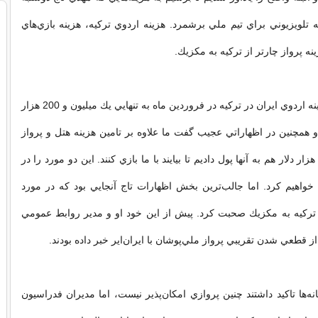
تلويزيوني براي تيم ملي برشمرد. هزينه اردوي تركيه، هزينه بازي‌هاي
ينه پرواز چارتر از تركيه به مكزيك.
تاج مدعي شد هزينه اردوي ايران در تركيه در فروردين ماه به تنهايي يك ميليون و 200 هزار
 همچنين در اظهاراتي عجيب گفت ما علاوه بر تامين هزينه هتل و پرواز
شور مالي، 100 هزار دلار هم به آنها پول داديم تا بيايند با ما بازي كنند. اين دو مورد را در
واهيم كرد. اما جالب‌ترين بخش اظهارات تاج آنجايي بود كه در مورد
 تركيه به مكزيك صحبت كرد. پيش از اين خود او و مدير روابط عمومي
ز قطعي شدن تقريبي پرواز ملي‌پوشان با ايران‌اير خبر داده بودند.
نه‌ها تاكيد داشتند چنين پروازي امكان‌پذير نيست، اما مديران فدراسيون