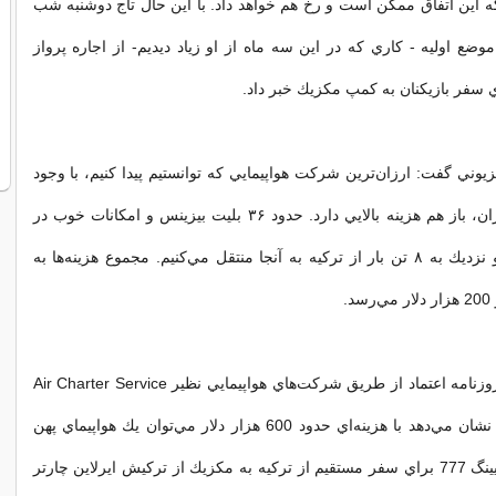
ه اين اتفاق ممكن است و رخ هم خواهد داد. با اين حال تاج دوشنبه شب
وضع اوليه - كاري كه در اين سه ماه از او زياد ديديم- از اجاره پرواز
 سفر بازيكنان به كمپ مكزيك خبر داد.
يزيوني گفت: ارزان‌ترين شركت هواپيمايي كه توانستيم پيدا كنيم، با وجود
اينكه مي‌گويم ارزان، باز هم هزينه بالايي دارد. حدود ۳۶ بليت بيزينس و امكانات خوب در
اين پرواز داريم و نزديك به ۸ تن بار از تركيه به آنجا منتقل مي‌كنيم. مجموع هزينه‌ها به
.
بررسي خبرنگار روزنامه اعتماد از طريق شركت‌هاي هواپيمايي نظير Air Charter Service
يا تركيش ايرلاين نشان مي‌دهد با هزينه‌اي حدود 600 هزار دلار مي‌توان يك هواپيماي پهن
پيكر ايرباس يا بويينگ 777 براي سفر مستقيم از تركيه به مكزيك از تركيش ايرلاين چارتر