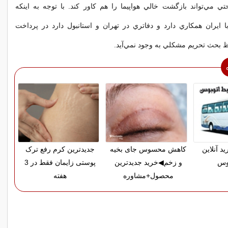
تي مي‌تواند بازگشت خالي هواپيما را هم كاور كند. با توجه به اينكه
با ايران همكاري دارد و دفاتري در تهران و استانبول دارد در پرداخت
حاظ بحث تحريم مشكلي به وجود نمي‌آيد.
د آنلاین
کاهش محسوس جای بخیه
جدیدترین کرم رفع ترک
بوس
و زخم◀خرید جدیدترین
پوستی زایمان فقط در 3
محصول+مشاوره
هفته