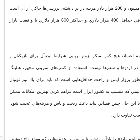
صورت چارتر يك ميليون و 200 هزار دلار هزينه در بر داشته، بررسي‌ها حاكي از آن است
كه اين رقم اختلافي حداقل 400 هزار دلاري و حداكثر 600 هزار دلاري با واقعيت بازار
 اعتماد، هيچ كس منكر لزوم برپايي شرايط ايده‌آل براي بازيكنان و
در اردوها و سفرها نيست. استفاده از كمپ‌هاي تمريني مجهز، هتلينگ
ور پرواز ايمن و راحت حداقل‌هايي است كه بايد براي يك تيم فوتبال
تيمي كه منتسب به كشور ايران است فراهم كردن بهترين امكانات ممكن
 با اين حال چنين فضايي نبايد باعث ريخت و پاش و هزينه‌هاي عجيب شود.
ت تفاوت دارد.
 البته واضح را يادآور شديم تا برسيم به هزينه‌هايي كه مهدي تاج دوشنبه