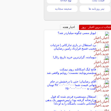
قیمت تبلت
نهج البلاغه
تیتر روزنامه ها
صحیفه سجادیه
جذاب تـــرین اخبار : روز
اخبار هفته
لیونل مسی چگونه میلیاردر شد؟
برد استقلال در بازی تدارکاتی | جزئیات
عجیب فسخ قرارداد رامین رضاییان
دیومانده، گران‌ترین خرید تاریخ رئال!
فاتح لیگ اسکاتلند روی نیمکت
منچستریونایتد نشست؛ رویایم واقعی شد
آقای رضاییان؛ حتی با درخشش در جام
جهانی قیمت شما ۴۸٬۰۰۰٬۰۰۰٬۰۰۰ تومان
است نه ۲۵۰٬۰۰۰٬۰۰۰٬۰۰۰
استقلال مستعمره فردی شده که قول
وزارتخانه گرفته بود/ رئیس‌جمهور یک بدهی
انتخاباتی داشت، باشگاه را به او داد!