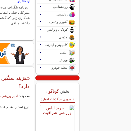
اینفانتینو
روانشناسی
روزنامه تلگراف مدعی
دبیرکلی جیانی اینفانتی
زناشویی
همکاری زنی که گفته م
آشپزی و تغذیه
داشته، مبلغی…
کودکان و والدین
مذهبی
کامپیوتر و اینترنت
علمی
ورزش
مجله خودرو
«هزینه سنگین 
دارد؟
بخش
گوناگون
اخبار ورزشی و
مجموعه:
( مروری بر گذشته اخبار )
تاریخ انتشار : شنبه, ۱۶ خرداد ۱۴۰۵ ۱۳:۰۷