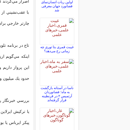
اصرار مي‌كردند ك
اولین ربات انسان‌نمای
فضانورد جهان معرفی
شد
با عقب‌نشيني از م
چارتر خارجي براي
تاج در برنامه تلو
غیبت قمری بتا توری چه
زمانی رخ می‌دهد؟
حدود يك ميليون و 200 هزار دلار مي‌رسد
ناسا در آستانه بازگشت
به ماه؛ فضانوردان
آرتمیس ۲ در قرنطینه
قرار گرفته‌اند