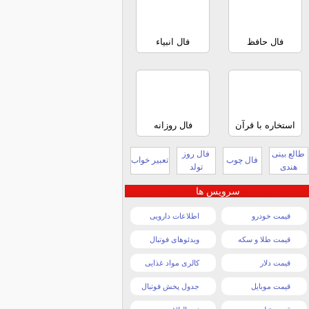
فال حافظ
فال انبیاء
استخاره با قرآن
فال روزانه
طالع بینی
فال روز
فال چوب
تعبیر خواب
هندی
تولد
سرویس ها
قیمت خودرو
اطلاعات دارویی
قیمت طلا و سکه
ویدئوهای فوتبال
قیمت دلار
کالری مواد غذایی
قیمت موبایل
جدول پخش فوتبال