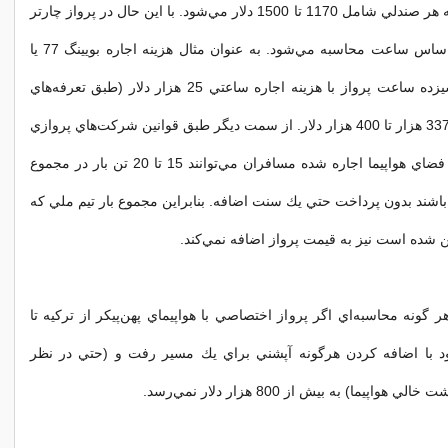
در اين پرواز هزينه هر صندلي شامل 1170 تا 1500 دلار مي‌شود. با اين حال در پرواز چارتر
هزينه معمولا بر اساس ساعت محاسبه مي‌شود. به عنوان مثال هزينه اجاره بويينگ 77 يا
ايرباس اي‌330 سيزده ساعت پرواز با هزينه اجاره ساعتي 25 هزار دلار (طبق تعرفه‌هاي
شركت) مي‌شود 337 هزار تا 400 هزار دلار. از سمت ديگر طبق قوانين شركت‌هاي پروازي
به دليل اينكه كل فضاي هواپيما اجاره شده مسافران مي‌توانند 15 تا 20 تن بار در مجموع
باشند بدون پرداخت حتي يك سنت اضافه. بنابراين مجموع بار تيم ملي كه
ر گونه محاسبه‌اي اگر پرواز اختصاصي با هواپيماي پهن‌پيكر از تركيه تا
 با اضافه كردن هرگونه آپشني براي يك مسير رفت و (حتي در نظر
واپيما) به بيش از 800 هزار دلار نمي‌رسد.