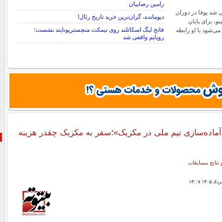
رامین رضاییان
 شد یوفا در دوران
دیومانده، گران‌ترین خرید تاریخ رئال!
نو، برای پایان
فاتح لیگ اسکاتلند روی نیمکت منچستریونایتد نشست؛
ی‌شود با او رابطه
رویایم واقعی شد
آماده‌سازی تیم ملی در مکزیک»؛سفر به مکزیک چقدر هزینه
 نتایج مسابقات