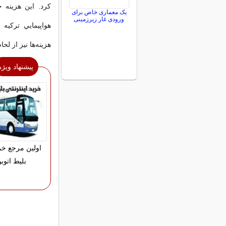
كرد. اين هزينه ح
یک معماری خاص برای
ورودی غار زیرزمینی
هواپيمايي تركيه 
هزينه‌ها نيز از ل
پیشنهاد ویژه
اولین مرجع خری
بلیط اتو