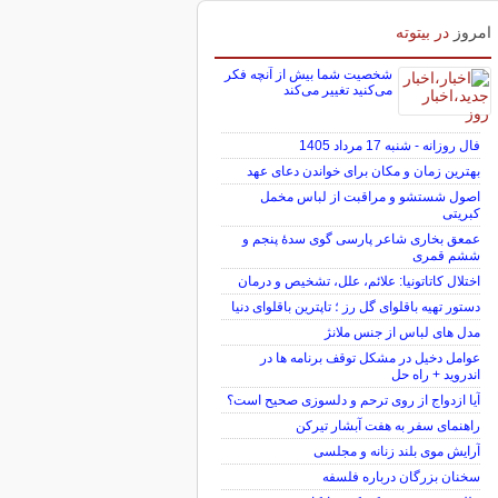
امروز
در بیتوته
شخصیت شما بیش از آنچه فکر
می‌کنید تغییر می‌کند
فال روزانه - شنبه 17 مرداد 1405
بهترین زمان و مکان برای خواندن دعای عهد
اصول شستشو و مراقبت از لباس مخمل
کبریتی
عمعق بخاری شاعر پارسی گوی سدهٔ پنجم و
ششم قمری
اختلال کاتاتونیا: علائم، علل، تشخیص و درمان
دستور تهیه باقلوای گل رز ؛ تاپترین باقلوای دنیا
مدل های لباس از جنس ملانژ
عوامل دخیل در مشکل توقف برنامه ها در
اندروید + راه حل
آیا ازدواج از روی ترحم و دلسوزی صحیح است؟
راهنمای سفر به هفت آبشار تیرکن
آرایش موی بلند زنانه و مجلسی
سخنان بزرگان درباره فلسفه