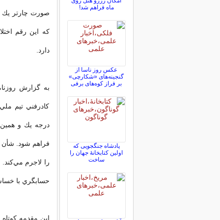
امکان رزرو هتل روی
ماه فراهم شد!
دارد.
عکس روز ناسا از
گنجینه‌های «شکارچی»
بر فراز کوه‌های برفی
به گزارش روزنامه
كادرفني تيم ملي 
درجه يك و همين‌ط
فراهم شود. شأن 
پادشاه جنگجویی که
اولین کتابخانۀ جهان را
ساخت
را لاجرم مي‌كند.
حسابگري با خساس
اين مقدمه كوتاه و