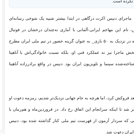
 نکرده است.
 نوشت: ماجرای دنیس اکرت درگاهی در ابتدا بیشتر شبیه یک شوخی رسانه‌ای
، نام این مهاجم ایرانی-آلمانی با آماری نه‌چندان درخشان در فوتبال
بلژیک_۱۰ گل زده در نزدیک به ۵۰ بازی_ به عنوان گزینه حضور در تیم ملی ایران مطرح
ش ماجرا نیز نه عملکرد فنی او، بلکه نسبت خانوادگی‌اش با آناهیتا
اخته‌شده سینما و تلویزیون ایران بود. دنیس در واقع برادرزاده آناهیتا
عد فروکش کرد، اما هرچه به جام جهانی نزدیک‌تر شدیم، زمزمه دعوت او
 شد تا اینکه سرانجام این اتفاق رخ داد. در فروردین‌ماه و هم‌زمان با
ی که سردار آزمون از فهرست تیم ملی کنار گذاشته شده بود، دنیس
ایران دعوت شد.