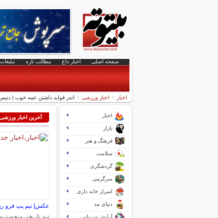
صفحه اصلی
اخبار داغ
مطالب تازه
تبلیغات 
اخبار
اخبار ورزشی
اندر فواید داشتن عمه خوب | دنی
اخبار
آخرین اخبار ورزشی
بازار
فرهنگ و هنر
سلامت
گردشگری
سرگرمی
اسرار خانه داری
دنیای مد
عکس| تیم پپ فرو ر
تیم تاریخی منچسترس
آرایش و زیبایی