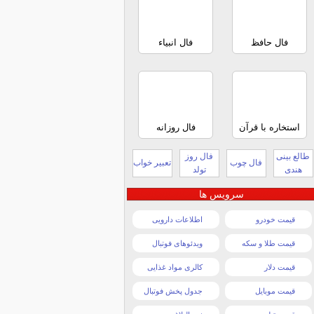
فال حافظ
فال انبیاء
استخاره با قرآن
فال روزانه
طالع بینی
فال روز
فال چوب
تعبیر خواب
هندی
تولد
سرویس ها
قیمت خودرو
اطلاعات دارویی
قیمت طلا و سکه
ویدئوهای فوتبال
قیمت دلار
کالری مواد غذایی
قیمت موبایل
جدول پخش فوتبال