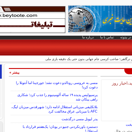
در بیتوته
تماس با ما
درباره ما
س درگاهی؛ صاحب کرسی جام جهانی بدون حتی یک دقیقه بازی ملی
بیشتر »
مسی به عروسی رونالدو دعوت نشد؛ جورجینا اما آنتونلا را
دعوت کرد!
پرسپولیس پدیده ۱۹ ساله آلومینیوم را جذب کرد؛ شکاری
راهی پیکان شد
بلاتکلیفی میزبانی استقلال ادامه دارد؛ شهرقدس میزبان لیگ،
AFC با میزبانی عراق مخالفت کرد
پدر لیونل مسی درگذشت
یخت
دستمزد باورنکردنی جنپو در یونان؛ یک‌هفتم قرارداد با
یتی در حال
استقلال!