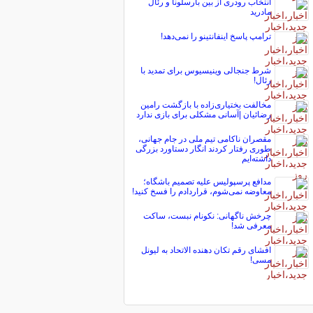
انتخاب رودری از بین بارسلونا و رئال
مادرید
ترامپ پاسخ اینفانتینو را نمی‌دهد!
شرط جنجالی وینیسیوس برای تمدید با
رئال!
مخالفت بختیاری‌زاده با بازگشت رامین
رضائیان |آسانی مشکلی برای بازی ندارد
مقصران ناکامی تیم ملی در جام جهانی،
طوری رفتار کردند انگار دستاورد بزرگی
داشته‌ایم
مدافع پرسپولیس علیه تصمیم باشگاه؛
معاوضه نمی‌شوم، قراردادم را فسخ کنید!
چرخش ناگهانی: نکونام نبست، ساکت
معرفی شد!
افشای رقم تکان دهنده الاتحاد به لیونل
مسی!