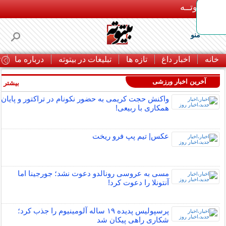
بـیتوتــه
منو
خانه
اخبار داغ
تازه ها
تبلیغات در بیتوته
درباره ما
ت
آخرین اخبار ورزشی
بیشتر »
واکنش حجت کریمی به حضور نکونام در تراکتور و پایان
همکاری با ربیعی!
عکس| تیم پپ فرو ریخت
مسی به عروسی رونالدو دعوت نشد؛ جورجینا اما
آنتونلا را دعوت کرد!
پرسپولیس پدیده ۱۹ ساله آلومینیوم را جذب کرد؛
شکاری راهی پیکان شد