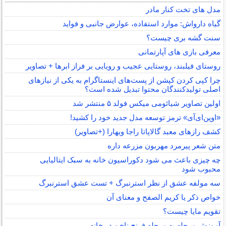
مدل های تخت کنار مادر
گیاه دارواش: موارد استفاده، عوارض جانبی و فواید
سنت گشه بری چیست؟
معرفی بازی های آپارتمانی
روستای فیلبند، روستایی عجیب و رویایی بر فراز ابرها + تصاویر
چرا کپی کردن کپشن از پست‌های اینستاگرام به یکی از نیازهای
اصلی تولیدکنندگان محتوا تبدیل شده است؟
اولین تصاویر شیائومی میکس فولد ۵ منتشر شد
«اوپن‌ای‌آی» ترمز توسعه مدل جدید خود را کشید!
کشف رازهای معبد گالاپاتا راجا ویهارا (+تصاویر)
متن شعر پیرمرد مهربون مزرعه داره
چه چیزی باعث می شود دکوراسیون خانه به سبک ایتالیایی
محبوب شود
سه مولفه عشق از نظر استرنبرگ + تست عشق استرنبرگ
خواص ذکر یا کریم الصفح و معنای آن
تقویم مایا چیست؟
آموزش مرحله به مرحله فرنچ ناخن در خانه