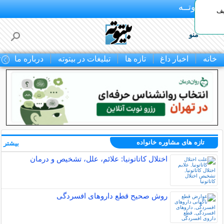
بـیتوتــه
یف
منو
خانه
اخبار داغ
تازه ها
تبلیغات در بیتوته
درباره ما
ت
تازه های مشاوره خانواده
بیشتر »
اختلال کاتاتونیا: علائم، علل، تشخیص و درمان
روش صحیح قطع داروهای افسردگی