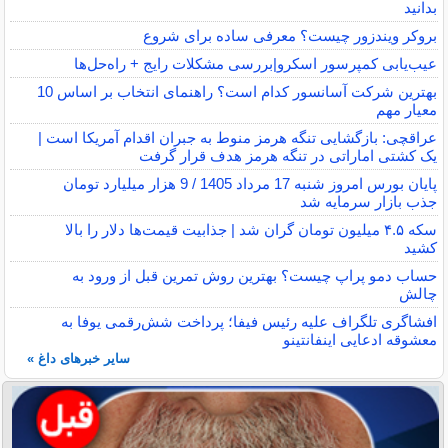
بدانید
بروکر ویندزور چیست؟ معرفی ساده برای شروع
عیب‌یابی کمپرسور اسکرو|بررسی مشکلات رایج + راه‌حل‌ها
بهترین شرکت آسانسور کدام است؟ راهنمای انتخاب بر اساس 10
معیار مهم
عراقچی: بازگشایی تنگه هرمز منوط به جبران اقدام آمریکا است |
یک کشتی اماراتی در تنگه هرمز هدف قرار گرفت
پایان بورس امروز شنبه 17 مرداد 1405 / 9 هزار میلیارد تومان
جذب بازار سرمایه شد
سکه ۴.۵ میلیون تومان گران شد | جذابیت قیمت‌ها دلار را بالا
کشید
حساب دمو پراپ چیست؟ بهترین روش تمرین قبل از ورود به
چالش
افشاگری تلگراف علیه رئیس فیفا؛ پرداخت شش‌رقمی یوفا به
معشوقه ادعایی اینفانتینو
سایر خبرهای داغ »