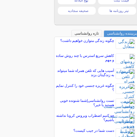
قیمت تبلت
نهج البلاغه
تیتر روزنامه ها
صحیفه سجادیه
پربیننده روانشناسی
تازه روانشناسی
چگونه زندگی متوازن خواهیم داشت؟
کاهش سریع استرس با چند روش ساده
و مهم
آسیب هایی که تلفن همراه شما میتواند
به زندگیتان بزند
چگونه غریزه جنسی خود را کنترل نمایم
؟
تست روانشناسی|شما شنونده خوبی
هستید یا خیر؟
چه کنیم اضطراب ویروس کرونا نداشته
باشیم؟
دست شما در جیب کیست؟