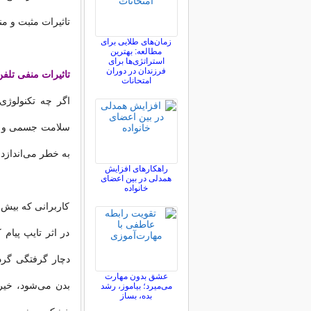
تاثیرات مثبت و من
زمان‌های طلایی برای
مطالعه: بهترین
استراتژی‌ها برای
فرزندان در دوران
تاثیرات منفی تلف
امتحانات
اگر چه تکنولوژی
سلامت جسمی و روا
به خطر می‌اندازد.
راهکارهای افزایش
همدلی در بین اعضای
خانواده
کاربرانی که بیش 
در اثر تایپ پیام 
دچار گرفتگی گر
عشق بدون مهارت
بدن می‌شود، خی
می‌میرد؛ بیاموز، رشد
بده، بساز