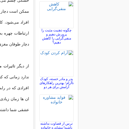
خشکی چشم می‌شو
ممکن است دچار س
افراد می‌شود، کا
چگونه ذهنیت مثبت را
ارتباطات چهره به
پرورش دهیم و
منفی‌گرایی را کاهش
دهیم؟
دچار طوفان مغزی
از دیگر
تاثیرات م
ندارد زمانی که کن
پدر و مادر خسته، کودک
ناآرام؛ بهترین راهکارهای
آرامش برای هر دو
افرادی که در راب
ان ها زمان زیادی 
عشقی شما داشته 
ترس از قضاوت نداشته
باشید! مشاوره خانواده