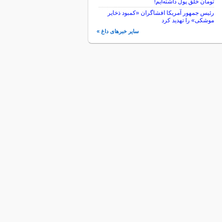
تومان خلق پول داشته‌ایم!
رئیس جمهور آمریکا افشاگران «کمبود ذخایر
موشکی» را تهدید کرد
سایر خبرهای داغ »