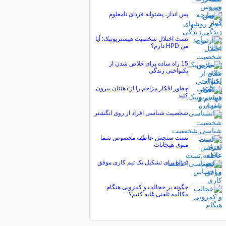
پس انداز، پشتوانه فردای نامعلوم
تست اختلال شخصیت هیستریونیک: آیا
من HPD دارم؟
15 راه ساده برای خلاص شدن از
یکنواختی زندگی
چطور افکار مزاحم را از ذهنتان بیرون
کنید
شخصیت شناسی افراد از روی انگشتر
تست سنجش عاطفه مخصوص شما
منوی هیجانات
۵ راه برای تشکیل یک تیم کاری موفق
چگونه بر خجالت و کمرویی هنگام
مکالمه تلفنی غلبه کنیم؟