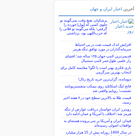
آخرین
اخبار ایران و جهان
پزشکیان: هیچ وقت نمی‌گویند تو
جلوی کسی که [پول] خورده را
گرفتی؛ بلکه می‌گویند تو فلانی را
که حزب‌اللهی بود، برداشتی
افزایش اندک قیمت نفت در پی احتیاط
سرمایه‌گذاران در مورد توافق تنگه هرمز
قدیمی‌ترین لامپ جهان ۱۲۵ ساله شد؛ افشای
راز علمی طول‌عمر لامپ سنتنیال
بازی فکری بهتر است یا لگو؟ مقایسه کامل برای
انتخاب بهترین سرگرمی
دیومانده، گران‌ترین خرید تاریخ رئال!
فاتح لیگ اسکاتلند روی نیمکت منچستریونایتد
نشست؛ رویایم واقعی شد
قیمت طلا به بالاترین سطح خود در ۷ هفته اخیر
رسید،
رویترز: ایران خواستار دریافت عوارض از تنگه
هرمز شد؛ اختلاف با آمریکا و عمان ادامه دارد
فیدان: ایران و آمریکا بر سر پرونده هسته‌ای به
توافقات اصولی رسیده‌اند
در سال 1404 روزانه بیش از 15 هزار میلیارد