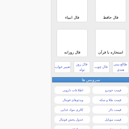
فال حافظ
فال انبیاء
استخاره با قرآن
فال روزانه
طالع بینی
فال روز
فال چوب
تعبیر خواب
هندی
تولد
سرویس ها
قیمت خودرو
اطلاعات دارویی
قیمت طلا و سکه
ویدئوهای فوتبال
قیمت دلار
کالری مواد غذایی
قیمت موبایل
جدول پخش فوتبال