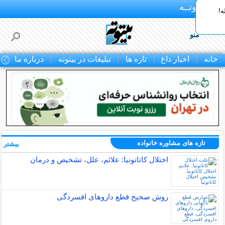
بـیتوتــه
ه!
منو
خانه
اخبار داغ
تازه ها
تبلیغات در بیتوته
درباره ما
ت
تازه های مشاوره خانواده
بیشتر »
اختلال کاتاتونیا: علائم، علل، تشخیص و درمان
روش صحیح قطع داروهای افسردگی