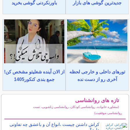
جدیدترین گوشی های بازار
باورنکردنی گوشی بخرید
تورهای داخلی و خارجی لحظه
از الان آینده شغلیتو مشخص کن!
آخری رو از دست نده
جمع بندی کنکور1405
تازه های روانشناسی
(مشاوره خانواده، روانشناسی کودکان، روانشناسی زناشویی، تست
روانشناسی،موفقیت)
سایر مطالب روانشناسی
کراش داشتن چیست ،انواع آن و باعشق چه تفاوتی
دارد؟